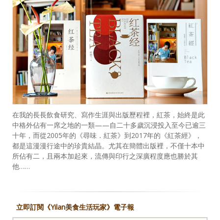
在我的長長飲食研究、寫作生涯與出版歷程裡，紅茶，始終是此
中格外佔有一席之地的一類——自二十多歲沉浸投入至今已逾三
十年，而從2005年的《尋味．紅茶》到2017年的《紅茶經》，
都是這漫漫行途中的珍貴結晶。尤其在簡體出版裡，不僅十本中
所佔有二，且兩本加起來，流傳與印行之深廣程度應也勝於其
他……
立即訂閱《Yilan美食生活玩家》電子報