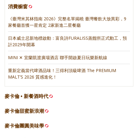
消費櫥窗
《臺灣米其林指南 2026》完整名單揭曉 臺灣餐飲大放異彩，9
家餐廳首獲一星肯定 2家新進二星餐廳
日本威士忌新地標啟動：富良詩FURALISS蒸餾所正式動工，預
計2029年開幕
MINI ✕ 宜蘭凱渡廣場酒店 聯手開啟夏日玩樂新航線
重新定義當代啤酒品味！三得利頂級啤酒 The PREMIUM
MALT’S 2026 質感進化！
麥卡倫 • 新餐酒時代
麥卡倫甜蜜新浪潮
麥卡倫團圓美味學