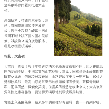
這時啟時停雨霧間抵達大吉
嶺。
果如所料，茶路向來多艱，這
趟，茶園茶廠間緊湊奔波穿
梭，幾乎全程都在崎嶇土石山
徑間不斷上跳下撞左盪右晃顛
簸。雖說換來滿身疲憊酸痛，
卻是收穫豐碩滿載。
相見，大吉嶺
大吉嶺，真美！與往年曾造訪的其他高海拔茶鄉不同，比之錫蘭烏
巴的陡峭不馴、中國武夷的山荒林野，這兒，同樣是崇山峻嶺間茶
園茶林處處，但坡稜雖高雖險，山路嚴峻度更是一點不輸，起伏之
勢卻較柔和，最高山巔處甚至形如饅頭般渾圓優美。茶欉青碧幽
翠，雨霧固然一樣變化莫測，但雲柔風輕悠悠吹拂來去；大吉嶺茶
質茶性之雍容雅逸，從這得天獨厚地利環境展露無遺。
實際走入茶園茶廠，積累多年的種種好奇困惑，也一一得到解答。