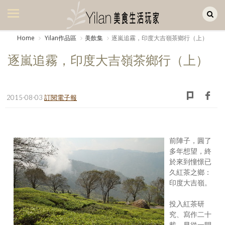
Yilan作品區
美食集
Home
Yilan作品區
美飲集
逐嵐追霧，印度大吉嶺茶鄉行（上）
美飲集
逐嵐追霧，印度大吉嶺茶鄉行（上）
廚房集
旅遊集
2015-08-03
訂閱電子報
旅遊美食集
生活風
前陣子，圓了
多年想望，終
書房集
於來到憧憬已
久紅茶之鄉：
日記簿
印度大吉嶺。
餐桌週記
投入紅茶研
究、寫作二十
享樂隨手拍
載，早從一開