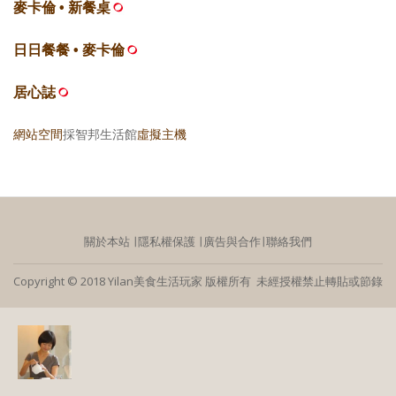
麥卡倫 • 新餐桌
日日餐餐 • 麥卡倫
居心誌
網站空間
採智邦生活館
虛擬主機
關於本站
∣
隱私權保護
∣
廣告與合作
∣
聯絡我們
Copyright © 2018 Yilan美食生活玩家 版權所有 未經授權禁止轉貼或節錄