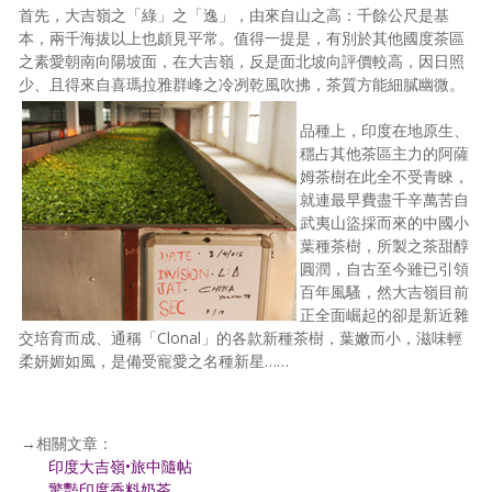
首先，大吉嶺之「綠」之「逸」，由來自山之高：千餘公尺是基
本，兩千海拔以上也頗見平常。值得一提是，有別於其他國度茶區
之素愛朝南向陽坡面，在大吉嶺，反是面北坡向評價較高，因日照
少、且得來自喜瑪拉雅群峰之冷冽乾風吹拂，茶質方能細膩幽微。
品種上，印度在地原生、
穩占其他茶區主力的阿薩
姆茶樹在此全不受青睞，
就連最早費盡千辛萬苦自
武夷山盜採而來的中國小
葉種茶樹，所製之茶甜醇
圓潤，自古至今雖已引領
百年風騷，然大吉嶺目前
正全面崛起的卻是新近雜
交培育而成、通稱「Clonal」的各款新種茶樹，葉嫩而小，滋味輕
柔妍媚如風，是備受寵愛之名種新星……
→相關文章：
印度大吉嶺•旅中隨帖
驚豔印度香料奶茶