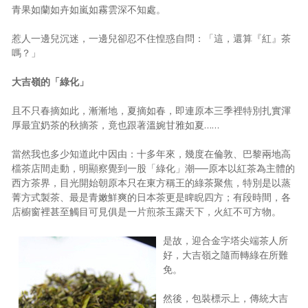
青果如蘭如卉如嵐如霧雲深不知處。
惹人一邊兒沉迷，一邊兒卻忍不住惶惑自問：「這，還算『紅』茶
嗎？」
大吉嶺的「綠化」
且不只春摘如此，漸漸地，夏摘如春，即連原本三季裡特別扎實渾
厚最宜奶茶的秋摘茶，竟也跟著溫婉甘雅如夏……
當然我也多少知道此中因由：十多年來，幾度在倫敦、巴黎兩地高
檔茶店間走動，明顯察覺到一股「綠化」潮──原本以紅茶為主體的
西方茶界，目光開始朝原本只在東方稱王的綠茶聚焦，特別是以蒸
菁方式製茶、最是青嫩鮮爽的日本茶更是睥睨四方；有段時間，各
店櫥窗裡甚至觸目可見俱是一片煎茶玉露天下，火紅不可方物。
是故，迎合金字塔尖端茶人所
好，大吉嶺之隨而轉綠在所難
免。
然後，包裝標示上，傳統大吉