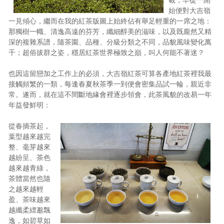
始便對大吉嶺
照相簿
一見傾心，繼而在我的紅茶版圖上始終佔有舉足輕重的一席之地：
那獨樹一幟、清逸高遠的芬芳，纖細醇美的滋味，以及既龐然又精
影音區
深的複雜系譜，隨茶園、品種、分級分類之不同，品貌風味變化萬
創意出版服務
千；超俗拔群之姿，穩居紅茶世界極致之巔，叫人何能不著迷？
歷史區
也因這留戀加之工作上的必須，大吉嶺紅茶可算各產地紅茶裡我最
接觸頻繁的一類，每逢春夏秋茶季一到便會密集品試一輪，親近非
關於Yilan
常。遂而，就在這不間斷地緣會裡逐步領會，此茶風貌的改易一年
年益發鮮明：
個人著作
從春摘茶起，
活動實況記錄
葉型越來越完
整、毫芽越來
媒體報導一覽
越紛呈、茶色
越來越青綠，
合作與代言
茶體當然也隨
之越來越輕
訂閱電子報
盈、茶味越來
越纖柔縹邈飄
逸，如碧草如