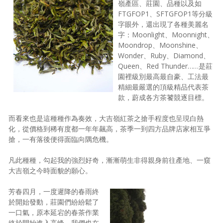
嶺產區、莊園、品種以及如
FTGFOP1、SFTGFOP1等分級
字眼外，還出現了各種美麗名
字：Moonlight、Moonnight、
Moondrop、Moonshine、
Wonder、Ruby、Diamond、
Queen、Red Thunder……是莊
園裡級別最高最自豪、工法最
精細最嚴選的頂級精品代表茶
款，蔚成各方茶饕競逐目標。
而看來也是這種種作為奏效，大吉嶺紅茶之搶手程度也呈現白熱
化，從價格到稀有度都一年年飆高，茶季一到四方品牌店家相互爭
搶，一有落後便得面臨向隅危機。
凡此種種，勾起我的強烈好奇，漸漸萌生非得親身前往產地、一窺
大吉嶺之今時面貌的願心。
芳春四月，一度遲降的春雨終
於開始發動，莊園們紛紛鬆了
一口氣，原本延宕的春茶作業
終於開始進入高峰。我們也在