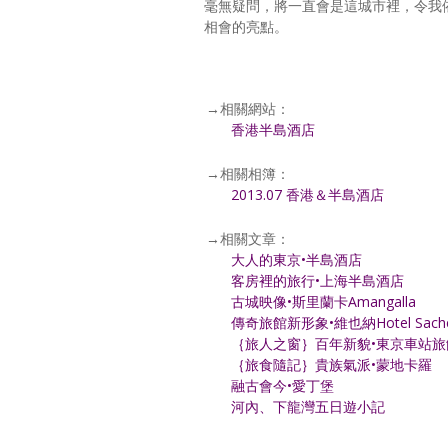
毫無疑問，將一直會是這城市裡，令我
相會的亮點。
→相關網站：
香港半島酒店
→相關相簿：
2013.07 香港＆半島酒店
→相關文章：
大人的東京•半島酒店
客房裡的旅行•上海半島酒店
古城映像•斯里蘭卡Amangalla
傳奇旅館新形象•維也納Hotel Sach
｛旅人之窗｝百年新貌•東京車站旅
｛旅食隨記｝貴族氣派•蒙地卡羅
融古會今•愛丁堡
河內、下龍灣五日遊小記