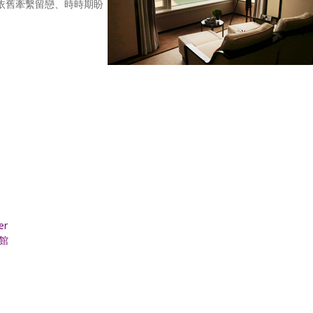
依舊牽繫留戀、時時期盼
er
館