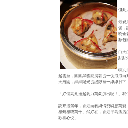
但此
最愛
發，
晚全
數包
白天
點點
特別
起雲至，團團黑霾翻湧著從一側滾滾而
天漸開，絲絲陽光從縫隙裡一線線射下
「好個高潮迭起劇力萬鈞演出呢！」我
說來這幾年，香港面貌與情勢瞬息萬變
感慨感嘆萬千。然好在，香港半島酒店
歡喜心悅。