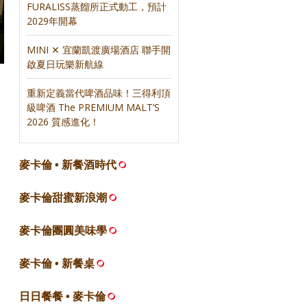
FURALISS蒸餾所正式動工，預計
2029年開幕
MINI ✕ 宜蘭凱渡廣場酒店 聯手開
啟夏日玩樂新航線
重新定義當代啤酒品味！三得利頂
級啤酒 The PREMIUM MALT’S
2026 質感進化！
麥卡倫 • 新餐酒時代
麥卡倫甜蜜新浪潮
麥卡倫團圓美味學
麥卡倫 • 新餐桌
日日餐餐 • 麥卡倫