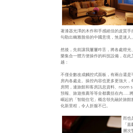
著漆器光澤的木作和手感絕佳的皮質手
勾勒出幽雅脫俗的中國意境，煞是迷人
然後，先前讓我屢屢咋舌，將各處燈光
樂集合一體方便操作的科技設備，在此
越：
不僅全數改成觸控式面板，有兩台還是
房內各處走。操控內容也更多更強大，
房間，連旅館和客房訊息資料、room se
預報、旅遊推薦等等全都囊括在內……
崛起的「智能住宅」概念領先融於旅館服務中
化新里程，令人折服不已。
而也
「嘉
層次