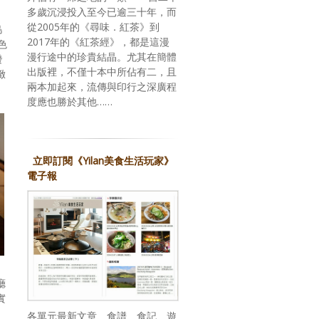
多歲沉浸投入至今已逾三十年，而
從2005年的《尋味．紅茶》到
島
2017年的《紅茶經》，都是這漫
色
漫行途中的珍貴結晶。尤其在簡體
發
出版裡，不僅十本中所佔有二，且
緻
兩本加起來，流傳與印行之深廣程
度應也勝於其他……
立即訂閱《Yilan美食生活玩家》
電子報
廳
實
各單元最新文章、食譜、食記、遊