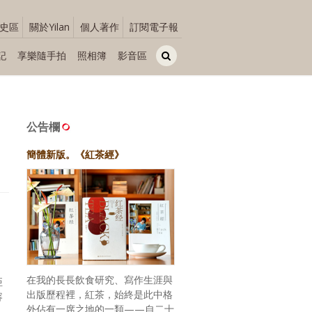
史區
關於Yilan
個人著作
訂閱電子報
記
享樂隨手拍
照相簿
影音區
公告欄
簡體新版。《紅茶經》
！
在我的長長飲食研究、寫作生涯與
亞
出版歷程裡，紅茶，始終是此中格
容
外佔有一席之地的一類——自二十