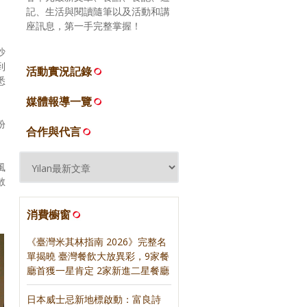
記、生活與閱讀隨筆以及活動和講
座訊息，第一手完整掌握！
沙
到
活動實況記錄
悉
媒體報導一覽
紛
合作與代言
風
散
消費櫥窗
《臺灣米其林指南 2026》完整名
單揭曉 臺灣餐飲大放異彩，9家餐
廳首獲一星肯定 2家新進二星餐廳
日本威士忌新地標啟動：富良詩