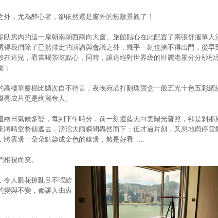
之外，尤為醉心者，卻依然還是窗外的無敵景觀了！
是臥房內的這一扇朝南朝西兩向大窗。旅館貼心在此配置了兩張舒服單人
誘得我們除了已然排定的演講與會議之外，幾乎一刻也捨不得出門，從早
賴在這兒，看書喝茶吃點心，同時，讓這絕對世界級的壯麗港景分分秒秒
圍：
的高樓華廈櫛比鱗次自不待言，夜晚宛若打翻珠寶盒一般五光十色五彩繽
燦亮成片更是絢麗奪人。
這兩日氣候多變，每到下午時分，前一刻還藍天白雲陽光普照，卻是剎那
來將晴空整個遮去，滂沱大雨瞬間轟然而下；但才過片刻，又忽地雨停雲
，將雲邊一朵朵點染成金色的鑲邊，煞是好看……
們相視而笑。
，令人眼花撩亂目不暇給
的變與不變，都讓人由衷