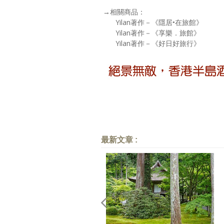
→相關商品：
Yilan著作－《隱居•在旅館》
Yilan著作－《享樂．旅館》
Yilan著作－《好日好旅行》
最新文章 :