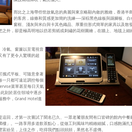
而比之上海帶些世故氣息的典麗與東京略顯內斂的雅緻，香港半
的客房，線條和質感更加簡約洗練──深棕黑色線板與踢腳板、白
窗框、淺灰與米白與卡其色織品、厚重但形式簡單的家具以及散
把之外，卻是極高明地以彷若剪紙或刺繡的花樹圖繪，在牆上、地毯上細
。
、冷氣、窗簾以至電視音
又有了更令人驚嘆的超
可攜式平板、可隨意拿著
每一只都可遠近調控每個
rvise菜單甚至每日天氣
將此刻於居住領域中逐步
，Grand Hotel進
是這回，才第一次嘗試了聞名已久、一眾老饕朋友間有口皆碑的館內中餐
麟樓」。一路享用多道飲茶點心，從做工到風味均精緻細膩，口感飽滿扎
豐富紛呈，上佳之作，吃得我們點頭頻頻，果然名不虛傳。