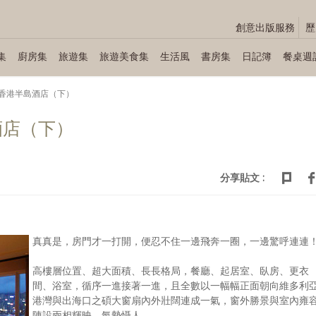
創意出版服務
歷
集
廚房集
旅遊集
旅遊美食集
生活風
書房集
日記簿
餐桌週
香港半島酒店（下）
酒店（下）
分享貼文 :
真真是，房門才一打開，便忍不住一邊飛奔一圈，一邊驚呼連連
高樓層位置、超大面積、長長格局，餐廳、起居室、臥房、更衣
間、浴室，循序一進接著一進，且全數以一幅幅正面朝向維多利
港灣與出海口之碩大窗扇內外壯闊連成一氣，窗外勝景與室內雍
陳設兩相輝映，氣勢懾人。