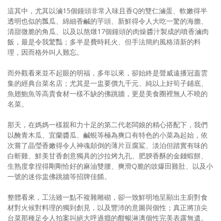
這其中，尤其以滷15個鐘頭非常入味且香Q的雙仁滷蛋、軟嫩得半
透明也似的瓢瓜、綿細香鹹的芋頭、新鮮得令人大吃一驚的海膽、
清甜微脆的角瓜、以及以熬燉17個鐘頭的肉燥醬汁製成的噴香滷肉
飯，最是令我驚豔；多半是費時耗火、但手法簡約風格清新的料
理，因而格外叫人難忘。
而外觀看來並不起眼的明福，多年以來，卻始終是聲威遠播冠蓋雲
集的經典台菜名店；尤其是一盅要價九千元、純以上好筍子鋪底、
魚翅鮑魚等高貴食材一樣不缺的佛跳牆，更是美食圈裡無人不曉的
名菜。
那天，在媽媽一樣親和力十足的第二代老闆娘的精心搭配下，我們
以醃青木瓜、宜蘭醬瓜、鹹蜆等極為爽口有特色的小菜為起始，依
次嘗了晶瑩香嫩得令人神魂顛倒的薄片豆腐鯊、淡泊但踏實有味的
白斬雞、鮮美甘香創意獨具的沙拉烤九孔、肥腴香酥的金錢蝦餅、
生熟度拿捏得剛剛恰好的麻油雙腰、爽滑Q脆的豉爆田雞肚、以及小
一號的迷你盅佛跳牆等招牌佳餚。
整體看來，工法雖一點不複雜雕砌，卻一致鮮明地呈顯出主廚對食
材對火候對料理的獨到創見，以及豐沛的意圖與個性；真正將頂尖
台菜那種足令人拍案叫絕大呼過癮的酣暢淋漓個性完美表露無遺。