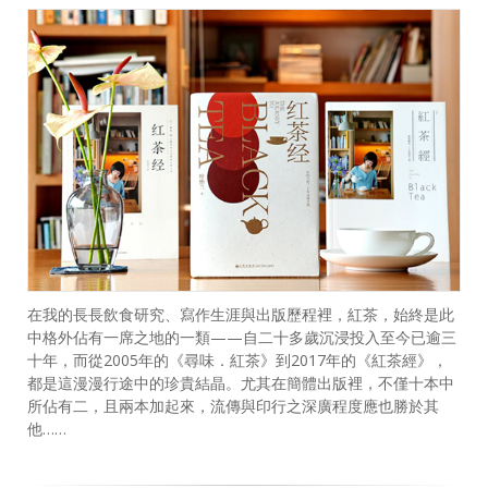
在我的長長飲食研究、寫作生涯與出版歷程裡，紅茶，始終是此
中格外佔有一席之地的一類——自二十多歲沉浸投入至今已逾三
十年，而從2005年的《尋味．紅茶》到2017年的《紅茶經》，
都是這漫漫行途中的珍貴結晶。尤其在簡體出版裡，不僅十本中
所佔有二，且兩本加起來，流傳與印行之深廣程度應也勝於其
他……