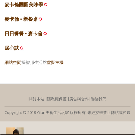
麥卡倫團圓美味學
麥卡倫 • 新餐桌
日日餐餐 • 麥卡倫
居心誌
網站空間
採智邦生活館
虛擬主機
關於本站
∣
隱私權保護
∣
廣告與合作
∣
聯絡我們
Copyright © 2018 Yilan美食生活玩家 版權所有 未經授權禁止轉貼或節錄