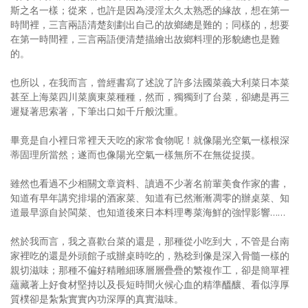
斯之名一樣；從來，也許是因為浸淫太久太熟悉的緣故，想在第一
照相簿
時間裡，三言兩語清楚刻劃出自己的故鄉總是難的；同樣的，想要
在第一時間裡，三言兩語便清楚描繪出故鄉料理的形貌總也是難
影音區
的。
創意出版服務
也所以，在我而言，曾經書寫了述說了許多法國菜義大利菜日本菜
甚至上海菜四川菜廣東菜種種，然而，獨獨到了台菜，卻總是再三
歷史區
遲疑著思索著，下筆出口如千斤般沈重。
關於Yilan
畢竟是自小裡日常裡天天吃的家常食物呢！就像陽光空氣一樣根深
蒂固理所當然；遂而也像陽光空氣一樣無所不在無從捉摸。
個人著作
雖然也看過不少相關文章資料、讀過不少著名前輩美食作家的書，
活動實況記錄
知道有早年講究排場的酒家菜、知道有已然漸漸凋零的辦桌菜、知
道最早源自於閩菜、也知道後來日本料理粵菜海鮮的強悍影響……
媒體報導一覽
然於我而言，我之喜歡台菜的還是，那種從小吃到大，不管是台南
合作與代言
家裡吃的還是外頭館子或辦桌時吃的，熟稔到像是深入骨髓一樣的
訂閱電子報
親切滋味；那種不偏好精雕細琢層層疊疊的繁複作工，卻是簡單裡
蘊藏著上好食材堅持以及長短時間火候心血的精準醞釀、看似淳厚
質樸卻是紮紮實實內功深厚的真實滋味。