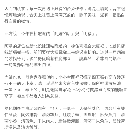
因而到現在，每一次再遇上難得的台菜佳作，總是咀嚼間，昔年記
憶嘩地湧現，舌尖上味蕾上滿滿充盈的，除了美味，還有一點點自
得自傲的鄉情。
比方說，今年裡初邂逅的「阿嬌的店」與「明福」。
阿嬌的店位在新北投捷運站附近的一棟住商混合大廈裡，地點與店
貌頗獨樹一幟。前門要從大樓電梯上去繞過曲折的走道與一扇扇鐵
門才找得到，後門得從暗巷裡爬梯直上，說真的；若非熟門熟路，
一時還難以輕易摸出門徑。
內部也像一般住家客廳似的，小小空間裡只擺了四五張有高有矮形
狀不一的大小桌，牆上滿滿的來客留言或漫畫，廁所裡還有魚池；
一坐下來，奉上的，則是老闆自家花上4小時時間熬煮而成的無糖青
草茶，極是平易近人別具意趣。
菜色則多半由老闆作主，那天，一桌子十人份的菜色，內容計有雙
仁滷蛋、陶烤排骨、清燉瓢瓜、紅燒芋頭、酒釀蝦、麻辣魚唇、清
蒸小卷、清蒸魚、干貝肉丸、新鮮活海膽、清蒸干貝角瓜、碧綠荷
塘湯以及滷肉飯等。