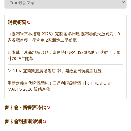
消費櫥窗
《臺灣米其林指南 2026》完整名單揭曉 臺灣餐飲大放異彩，9
家餐廳首獲一星肯定 2家新進二星餐廳
日本威士忌新地標啟動：富良詩FURALISS蒸餾所正式動工，預
計2029年開幕
MINI ✕ 宜蘭凱渡廣場酒店 聯手開啟夏日玩樂新航線
重新定義當代啤酒品味！三得利頂級啤酒 The PREMIUM
MALT’S 2026 質感進化！
麥卡倫 • 新餐酒時代
麥卡倫甜蜜新浪潮