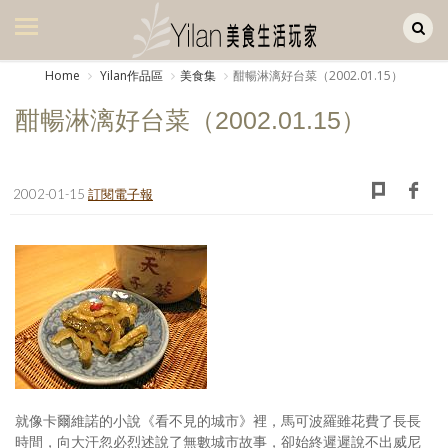
Yilan作品區
美食集
Home
Yilan作品區
美食集
酣暢淋漓好台菜（2002.01.15）
美飲集
酣暢淋漓好台菜（2002.01.15）
廚房集
旅遊集
2002-01-15
訂閱電子報
旅遊美食集
生活風
書房集
日記簿
餐桌週記
就像卡爾維諾的小說《看不見的城市》裡，馬可波羅雖花費了長長
享樂隨手拍
時間，向大汗忽必烈述說了無數城市故事，卻始終遲遲說不出威尼