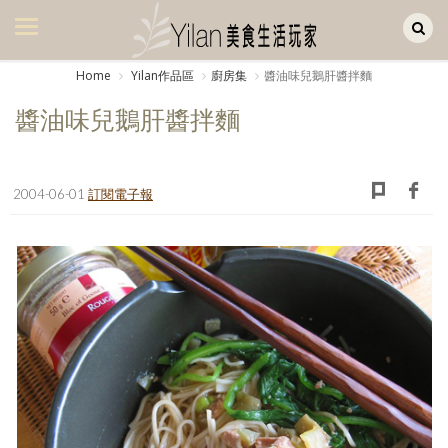
Yilan作品區
美食集
Home
Yilan作品區
廚房集
醬油味兒鵝肝醬拌麵
美飲集
醬油味兒鵝肝醬拌麵
廚房集
旅遊集
2004-06-01
訂閱電子報
旅遊美食集
生活風
書房集
日記簿
餐桌週記
享樂隨手拍