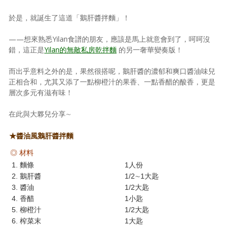
於是，就誕生了這道「鵝肝醬拌麵」！
——想來熟悉Yilan食譜的朋友，應該是馬上就意會到了，呵呵沒
錯，這正是
Yilan
的無敵私房乾拌麵
的另一奢華變奏版！
而出乎意料之外的是，果然很搭呢，鵝肝醬的濃郁和爽口醬油味兒
正相合和，尤其又添了一點柳橙汁的果香、一點香醋的酸香，更是
層次多元有滋有味！
在此與大夥兒分享∼
★醬油風鵝肝醬拌麵
◎ 材料
1. 麵條
1人份
2. 鵝肝醬
1/2∼1大匙
3. 醬油
1/2大匙
4. 香醋
1小匙
5. 柳橙汁
1/2大匙
6. 榨菜末
1大匙