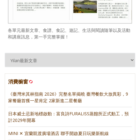
各單元最新文章、食譜、食記、遊記、生活與閱讀隨筆以及活動
和講座訊息，第一手完整掌握！
消費櫥窗
《臺灣米其林指南 2026》完整名單揭曉 臺灣餐飲大放異彩，9
家餐廳首獲一星肯定 2家新進二星餐廳
日本威士忌新地標啟動：富良詩FURALISS蒸餾所正式動工，預
計2029年開幕
MINI ✕ 宜蘭凱渡廣場酒店 聯手開啟夏日玩樂新航線