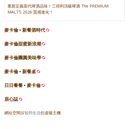
重新定義當代啤酒品味！三得利頂級啤酒 The PREMIUM
MALT’S 2026 質感進化！
麥卡倫 • 新餐酒時代
麥卡倫甜蜜新浪潮
麥卡倫團圓美味學
麥卡倫 • 新餐桌
日日餐餐 • 麥卡倫
居心誌
網站空間
採智邦生活館
虛擬主機