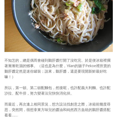
照相簿
影音區
創意出版服務
歷史區
關於Yilan
個人著作
不知怎的，總是偶而會碰到鵝肝醬打開了沒吃完、於是便冰箱裡擱
著漸漸乾涸的憾事。（這也是為什麼，Yilan的舖子Pekoe裡所賣的
活動實況記錄
鵝肝醬定然是迷你罐裝；說來，鵝肝醬，還是要現開新鮮最好吃
嘛！）
媒體報導一覽
所以，第一頓、第二頓配麵包，然後呢，也許配義大利麵、也許配
合作與代言
沙拉、配牛排，努力變著法兒快快消化掉。
訂閱電子報
而最近，再次逢上相同景況，想方設法找創意之際，冰箱前幾度尋
思，突然間，很想拿東方味兒的醬油和純然西方血統的鵝肝醬搭配
看看……