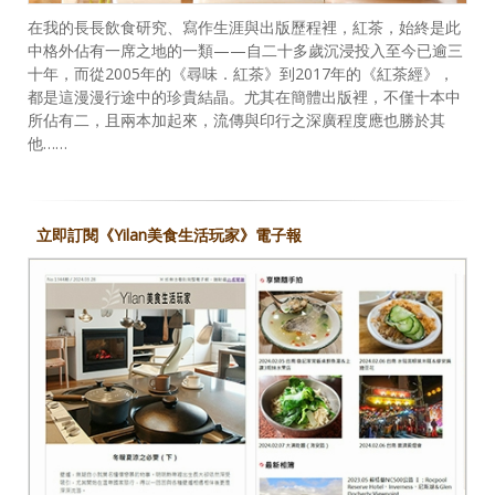
在我的長長飲食研究、寫作生涯與出版歷程裡，紅茶，始終是此
中格外佔有一席之地的一類——自二十多歲沉浸投入至今已逾三
十年，而從2005年的《尋味．紅茶》到2017年的《紅茶經》，
都是這漫漫行途中的珍貴結晶。尤其在簡體出版裡，不僅十本中
所佔有二，且兩本加起來，流傳與印行之深廣程度應也勝於其
他……
立即訂閱《Yilan美食生活玩家》電子報