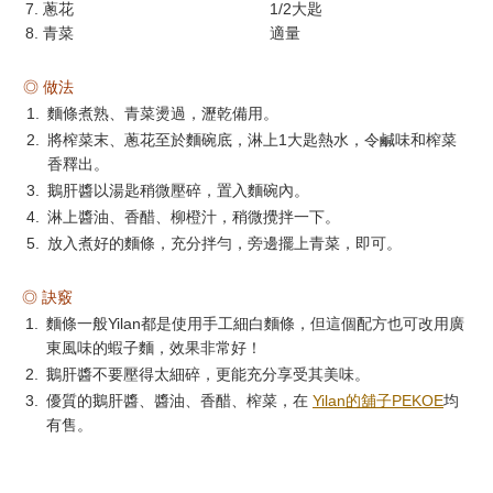
7. 蔥花
1/2大匙
8. 青菜
適量
◎ 做法
1.
麵條煮熟、青菜燙過，瀝乾備用。
2.
將榨菜末、蔥花至於麵碗底，淋上1大匙熱水，令鹹味和榨菜
香釋出。
3.
鵝肝醬以湯匙稍微壓碎，置入麵碗內。
4.
淋上醬油、香醋、柳橙汁，稍微攪拌一下。
5.
放入煮好的麵條，充分拌勻，旁邊擺上青菜，即可。
◎ 訣竅
1.
麵條一般Yilan都是使用手工細白麵條，但這個配方也可改用廣
東風味的蝦子麵，效果非常好！
2.
鵝肝醬不要壓得太細碎，更能充分享受其美味。
3.
優質的鵝肝醬、醬油、香醋、榨菜，在
Yilan的舖子PEKOE
均
有售。