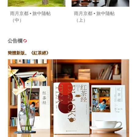
雨月京都 • 旅中隨帖
雨月京都 • 旅中隨帖
（中）
（上）
公告欄
簡體新版。《紅茶經》