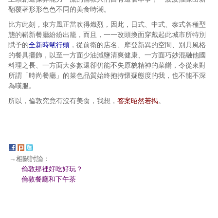
翻覆著形形色色不同的美食時潮。
比方此刻，東方風正當吹得熾烈，因此，日式、中式、泰式各種型
態的嶄新餐廳紛紛出籠，而且，一一改頭換面穿戴起此城市所特別
賦予的
全新時髦行頭
，從前衛的店名、摩登新異的空間、別具風格
的餐具擺飾，以至一方面少油減鹽清爽健康、一方面巧妙混融他國
料理之長、一方面大多數還卻仍能不失原貌精神的菜餚，令從來對
所謂「時尚餐廳」的菜色品質始終抱持懷疑態度的我，也不能不深
為嘆服。
所以，倫敦究竟有沒有美食，我想，
答案昭然若揭
。
→相關討論：
倫敦那裡好吃好玩？
倫敦餐廳和下午茶