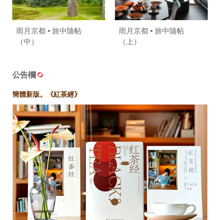
雨月京都 • 旅中隨帖
雨月京都 • 旅中隨帖
（中）
（上）
公告欄
簡體新版。《紅茶經》