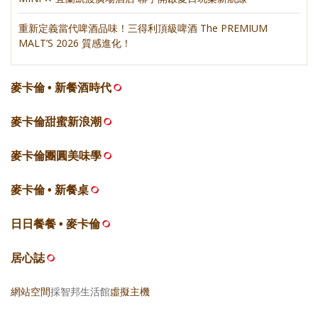
重新定義當代啤酒品味！三得利頂級啤酒 The PREMIUM
MALT’S 2026 質感進化！
麥卡倫 • 新餐酒時代
麥卡倫甜蜜新浪潮
麥卡倫團圓美味學
麥卡倫 • 新餐桌
日日餐餐 • 麥卡倫
居心誌
網站空間
採智邦生活館
虛擬主機