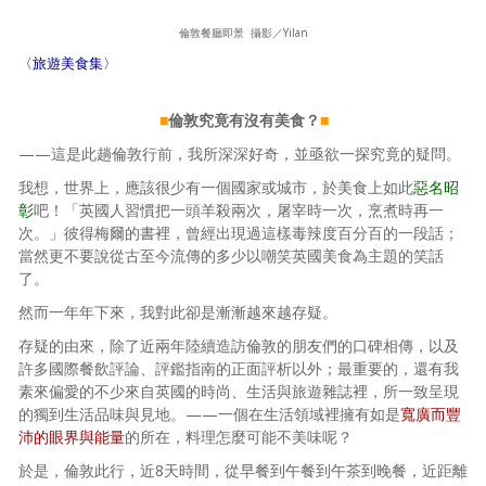
照相簿
倫敦餐廳即景 攝影／Yilan
〈旅遊美食集〉
影音區
創意出版服務
■
倫敦究竟有沒有美食？
■
——這是此趟倫敦行前，我所深深好奇，並亟欲一探究竟的疑問。
歷史區
我想，世界上，應該很少有一個國家或城市，於美食上如此
惡名昭
關於Yilan
彰
吧！「英國人習慣把一頭羊殺兩次，屠宰時一次，烹煮時再一
次。」彼得梅爾的書裡，曾經出現過這樣毒辣度百分百的一段話；
個人著作
當然更不要說從古至今流傳的多少以嘲笑英國美食為主題的笑話
了。
活動實況記錄
然而一年年下來，我對此卻是漸漸越來越存疑。
媒體報導一覽
存疑的由來，除了近兩年陸續造訪倫敦的朋友們的口碑相傳，以及
許多國際餐飲評論、評鑑指南的正面評析以外；最重要的，還有我
合作與代言
素來偏愛的不少來自英國的時尚、生活與旅遊雜誌裡，所一致呈現
的獨到生活品味與見地。——一個在生活領域裡擁有如是
寬廣而豐
訂閱電子報
沛的眼界與能量
的所在，料理怎麼可能不美味呢？
於是，倫敦此行，近8天時間，從早餐到午餐到午茶到晚餐，近距離