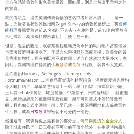
全方位貼近倫敦的形色美食風景。而結果，則是全然出乎意料之外
的驚喜。
我的看法是，過去英國傳統食物的惡名或者所言不虛，——這一
點，光從著名餐飲評鑑指南Zagat Survay的倫敦餐廳榜上，英國
傳
統料理
餐廳竟然連前20名都排不進去（有趣的是，前10名內竟然有
六七成以上為法國料理所囊括），便可見一斑。
但是，過去的匱乏，或者某種程度地成為今日的助力吧！當整個城
市因著經濟與生活水平、享樂文化與視野的高度昇揚，對美食的質
量需求倍增後，舊有的既然不敷供應，遂自自然然地大舉外求；也
因此，異國料理在倫敦的
生根發芽成長茁壯
程度，著實令人驚異。
先不提如Harrods、Selfridge’s、Harney nicols、
Fortnum&Mason……等食品百貨店的精彩絕倫、深度廣度領先度均
令人瞠目結舌。單單隨意街頭上一站，舉目四望，法式烘焙小館、
土耳其kebab快餐店、印度餐廳、中菜館子、日式拉麵店……隨處遍
見，總體加起來的數量與普及程度，幾乎可與英式小酒館等量齊
觀；且也如英式小酒館一般，早已然一一根深蒂固地化入倫敦百姓
生活裡，成為
日常飲食
裡密切不可分的一部份。
然後還有，我覺得也是最有趣的部分是，
時尚與潮流的全面介入
。
除了城市住民們一日三餐必不可少的平價小館外，在生活時尚趨勢
上頭創造操弄能力一流的倫敦人們自有這個本事，一波波推陳出新