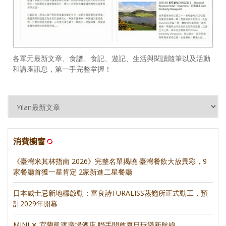
各單元最新文章、食譜、食記、遊記、生活與閱讀隨筆以及活動
和講座訊息，第一手完整掌握！
消費櫥窗
《臺灣米其林指南 2026》完整名單揭曉 臺灣餐飲大放異彩，9
家餐廳首獲一星肯定 2家新進二星餐廳
日本威士忌新地標啟動：富良詩FURALISS蒸餾所正式動工，預
計2029年開幕
MINI ✕ 宜蘭凱渡廣場酒店 聯手開啟夏日玩樂新航線