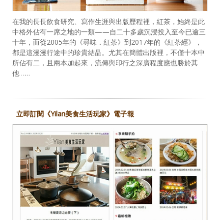
在我的長長飲食研究、寫作生涯與出版歷程裡，紅茶，始終是此
中格外佔有一席之地的一類——自二十多歲沉浸投入至今已逾三
十年，而從2005年的《尋味．紅茶》到2017年的《紅茶經》，
都是這漫漫行途中的珍貴結晶。尤其在簡體出版裡，不僅十本中
所佔有二，且兩本加起來，流傳與印行之深廣程度應也勝於其
他……
立即訂閱《Yilan美食生活玩家》電子報