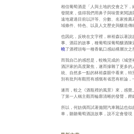
相信葡萄酒是「人與土地的交會之下，
發開來，值得我們用鼻子與味蕾來閱讀
遠地避過目前以評等、分數、名家推薦
域條件、特色、以及人文歷史與釀造傳
也因此，反映在文字裡，林裕森以著說
事、酒莊的故事，種葡萄採葡萄釀酒陳
曉
了酒裡頭每一種香氣口感結構層次之
而我自己的感想是，較晚完成的《城堡
酒評家的高度聚焦，遂而摻雜了更多的
統、自然多一點的林裕森眼中看來，特
別有批判有觀照有感慨有省思有析論，
遂而，較之《酒瓶裡的風景》來，感覺
了第一人稱主觀而輪廓清晰的發聲，鏗
所以，何妨偶而試著拋開汽車雜誌也似
車，聽聽葡萄酒說故事，說不定會發現