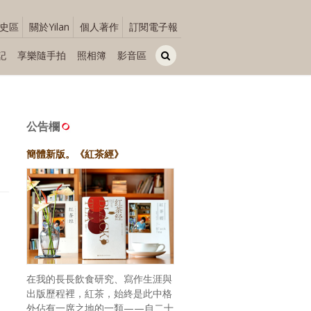
史區
關於Yilan
個人著作
訂閱電子報
記
享樂隨手拍
照相簿
影音區
公告欄
簡體新版。《紅茶經》
在我的長長飲食研究、寫作生涯與
出版歷程裡，紅茶，始終是此中格
外佔有一席之地的一類——自二十