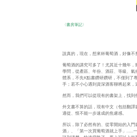
〈書房筆記〉
說真的，現在，想來杯葡萄酒，好像不
葡萄酒的講究可多了！尤其近十幾年，
學問，從產區、年份、酒莊、等級、氣
體系，不先K點書鑽研鑽研，不僅到了
手；若不小心遇到資深酒客聊將起來，
然而，我們可以從現有的書架上，找到
外文書不算的話，現有中文（包括翻譯
適從、恨不能一步速成的焦慮感。
所以，除了必然有的、從零開始的入門
酒」、「第一次買葡萄酒就上手」……