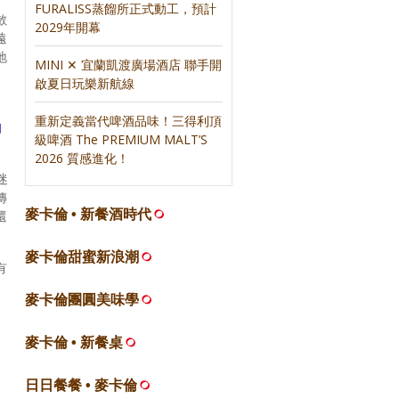
FURALISS蒸餾所正式動工，預計
散
2029年開幕
遠
地
MINI ✕ 宜蘭凱渡廣場酒店 聯手開
啟夏日玩樂新航線
重新定義當代啤酒品味！三得利頂
知
級啤酒 The PREMIUM MALT’S
2026 質感進化！
迷
傳
麥卡倫 • 新餐酒時代
還
麥卡倫甜蜜新浪潮
有
麥卡倫團圓美味學
麥卡倫 • 新餐桌
日日餐餐 • 麥卡倫