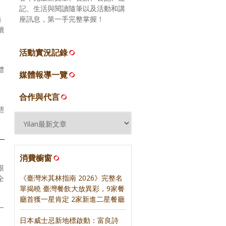
記、生活與閱讀隨筆以及活動和講
座訊息，第一手完整掌握！
典
續
活動實況記錄
體
媒體報導一覽
合作與代言
態
—
消費櫥窗
跟
《臺灣米其林指南 2026》完整名
全
單揭曉 臺灣餐飲大放異彩，9家餐
廳首獲一星肯定 2家新進二星餐廳
一
日本威士忌新地標啟動：富良詩