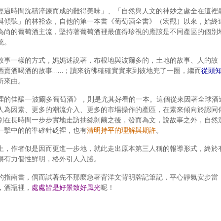
經過時間沈積淬鍊而成的難得美味」、「自然與人文的神妙之處全在這裡
與傾聽」的林裕森，自他的第一本書《葡萄酒全書》（宏觀）以來，始終
為尚的葡萄酒主流，堅持著葡萄酒裡最值得珍視的應該是不同產區的個別
統。
故事一樣的方式，娓娓述說著，布根地與波爾多的，土地的故事、人的故
酒賣酒喝酒的故事……；讀來彷彿確確實實來到彼地兜了一圈，繼而
從頭
所來由。
裡的佳釀—波爾多葡萄酒》，則是尤其好看的一本。這個從來因著全球酒
人為因素、更多的潮流介入、更多的市場操作的產區，在素來傾向於認同
別在長時間一步步實地走訪抽絲剝繭之後，發而為文，說故事之外，自然
一擊中的的準確針砭裡，也有
清明持平的理解與期許
。
上，作者似是因而更進一步地，就此走出原本第三人稱的報導形式，終於
鏘有力個性鮮明，格外引人入勝。
的指南書，偶而試著先不那麼急著背洋文背明牌記筆記，平心靜氣安步當
，酒瓶裡，
處處皆是好景致好風光
呢！