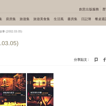
創意出版服務
歷
集
廚房集
旅遊集
旅遊美食集
生活風
書房集
日記簿
餐桌週
(2002.03.05)
3.05)
分享貼文 :