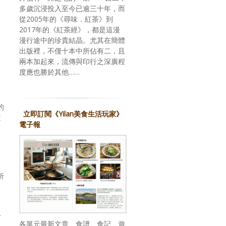
多歲沉浸投入至今已逾三十年，而
從2005年的《尋味．紅茶》到
2017年的《紅茶經》，都是這漫
漫行途中的珍貴結晶。尤其在簡體
出版裡，不僅十本中所佔有二，且
兩本加起來，流傳與印行之深廣程
度應也勝於其他……
的
立即訂閱《Yilan美食生活玩家》
道
電子報
所
一
各單元最新文章、食譜、食記、遊