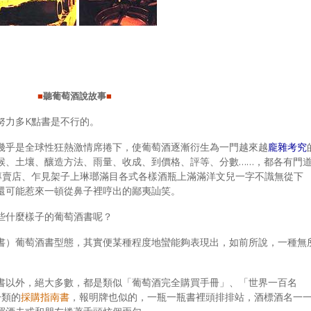
■
聽葡萄酒說故事
■
努力多K點書是不行的。
幾乎是全球性狂熱激情席捲下，使葡萄酒逐漸衍生為一門越來越
龐雜考究
候、土壤、釀造方法、雨量、收成、到價格、評等、分數……，都各有門
專賣店、乍見架子上琳瑯滿目各式各樣酒瓶上滿滿洋文兒一字不識無從下
還可能惹來一頓從鼻子裡哼出的鄙夷訕笑。
些什麼樣子的葡萄酒書呢？
書）葡萄酒書型態，其實便某種程度地蠻能夠表現出，如前所說，一種無
書以外，絕大多數，都是類似「葡萄酒完全購買手冊」、「世界一百名
一類的
採購指南書
，報明牌也似的，一瓶一瓶書裡頭排排站，酒標酒名一