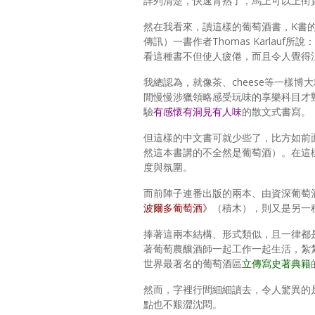
詳列清楚，快速背熟了，馬上可以上街
然在我看來，讀這樣的葡萄酒書，K書
傳訊）一書作者Thomas Karla
看這種書不但使人疲倦，而且令人覺得
我總認為，就像茶、cheese等一樣
閒慢慢涉獵領略感受玩味的享樂科目才
驗
有感懷有洞見有人味
的散文式書寫。
但這樣的中文書可就少些了，比方如前
然這本書講的不全然是葡萄酒）。在這
度與氛圍。
而前陣子連番出版的兩本、由資深葡萄
波爾多葡萄酒》
（積木），則又是另一
捧著這兩本結構、形式類似，且一律都
著葡萄農釀酒師一起工作一起生活，紮
世界最著名的葡萄酒區
立傳寫史著典籍
然而，字裡行間細細讀去，令人驚異的
點也不艱澀沈悶。