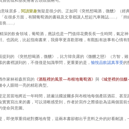
買酒去或和朋友捲著舌頭炫個兩句。
的意味居多，
閱讀樂趣
無疑是很少的。正如同《突然想喝酒，微醺》（經
uf所說：「在很多方面，有關葡萄酒的書籍及文章都讓人想起汽車雜誌……」「持
沮喪……」
博大精深的飲食領域，葡萄酒，應該也是一門值得花費長長一生時間，氣定神
對。也因此，比起指南書來，我毋寧更喜歡那種，有觀點有故事有心情有
面提到的 《突然想喝酒，微醺》，比方韓良露的《微醺之戀》（方智，雖
樣的書裡讀到的，不僅僅是知識學問，更重要的是，
愉悅品飲認真享受
的
酒作家林裕森所寫的
《酒瓶裡的風景—布根地葡萄酒》
與
《城堡裡的佳釀
種令人眼睛一亮的精彩典型。
是定居當地將近一年時間，踏遍法國波爾多與布根地每個產區酒莊、甚至
紮實實寫出來的書，可以清晰感受到，作者於寫作之際亟欲為這兩個當前
的使命與意圖。
是，即便厚重得絕對擲地有聲，這兩本書卻都出乎意料之外的好看耐讀，