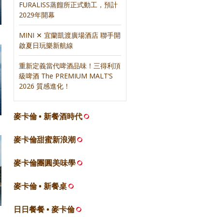
FURALISS蒸餾所正式動工，預計
2029年開幕
MINI ✕ 宜蘭凱渡廣場酒店 聯手開
啟夏日玩樂新航線
重新定義當代啤酒品味！三得利頂
級啤酒 The PREMIUM MALT’S
2026 質感進化！
麥卡倫 • 新餐酒時代
麥卡倫甜蜜新浪潮
麥卡倫團圓美味學
麥卡倫 • 新餐桌
日日餐餐 • 麥卡倫