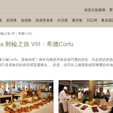
創意出版服務
歷
集
廚房集
旅遊集
旅遊美食集
生活風
書房集
日記簿
餐桌週
ra 郵輪之旅 VIII：希臘Corfu
viera 郵輪之旅 VIII：希臘Corfu
小城Corfu。是緣份吧！兩年內兩度停靠這個可愛的所在，比起初訪的急
就只是漫無目的巷弄裡晃盪慢走……於是，似乎比上趟更能感受獨屬於此地