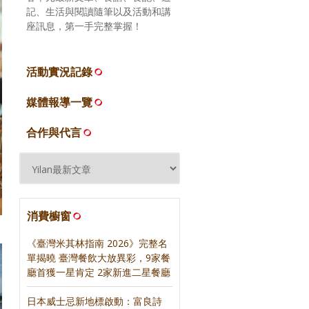
記、生活與閱讀隨筆以及活動和講
座訊息，第一手完整掌握！
活動實況記錄
媒體報導一覽
合作與代言
消費櫥窗
《臺灣米其林指南 2026》完整名
單揭曉 臺灣餐飲大放異彩，9家餐
廳首獲一星肯定 2家新進二星餐廳
日本威士忌新地標啟動：富良詩