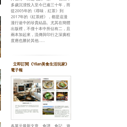
多歲沉浸投入至今已逾三十年，而
從2005年的《尋味．紅茶》到
2017年的《紅茶經》，都是這漫
漫行途中的珍貴結晶。尤其在簡體
出版裡，不僅十本中所佔有二，且
兩本加起來，流傳與印行之深廣程
度應也勝於其他……
立即訂閱《Yilan美食生活玩家》
電子報
各單元最新文章、食譜、食記、遊