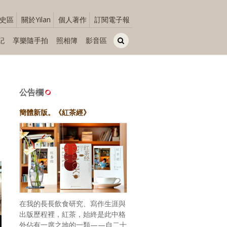
史區
關於Yilan
個人著作
訂閱電子報
記
享樂隨手拍
照相簿
影音區
公告欄
簡體新版。《紅茶經》
在我的長長飲食研究、寫作生涯與
出版歷程裡，紅茶，始終是此中格
外佔有一席之地的一類——自二十