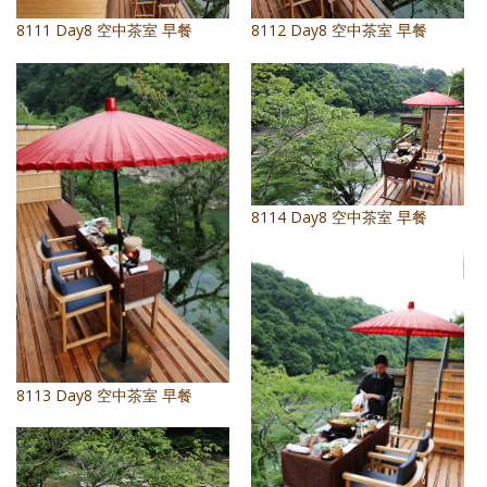
照相簿
8111 Day8 空中茶室 早餐
8112 Day8 空中茶室 早餐
影音區
創意出版服務
歷史區
關於Yilan
8114 Day8 空中茶室 早餐
個人著作
活動實況記錄
媒體報導一覽
合作與代言
8113 Day8 空中茶室 早餐
訂閱電子報