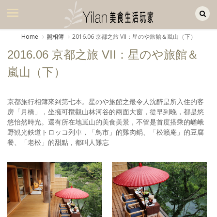
Yilan作品區
美食集
Home
照相簿
2016.06 京都之旅 VII：星のや旅館＆嵐山（下）
美飲集
2016.06 京都之旅 VII：星のや旅館＆
廚房集
嵐山（下）
旅遊集
京都旅行相簿來到第七本。星のや旅館之最令人沈醉是所入住的客
旅遊美食集
房「月橋」，坐擁可攬觀山林河谷的兩面大窗，從早到晚，都是悠
悠怡然時光。還有所在地嵐山的美食美景，不管是首度搭乘的嵯峨
生活風
野観光鉄道トロッコ列車，「鳥市」的雞肉鍋、「松籟庵」的豆腐
餐、「老松」的甜點，都叫人難忘
書房集
日記簿
餐桌週記
享樂隨手拍