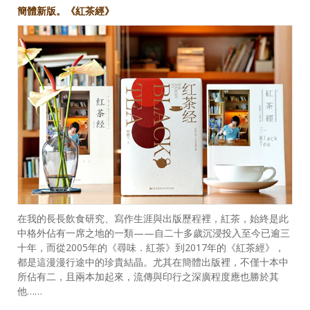
簡體新版。《紅茶經》
在我的長長飲食研究、寫作生涯與出版歷程裡，紅茶，始終是此
中格外佔有一席之地的一類——自二十多歲沉浸投入至今已逾三
十年，而從2005年的《尋味．紅茶》到2017年的《紅茶經》，
都是這漫漫行途中的珍貴結晶。尤其在簡體出版裡，不僅十本中
所佔有二，且兩本加起來，流傳與印行之深廣程度應也勝於其
他……