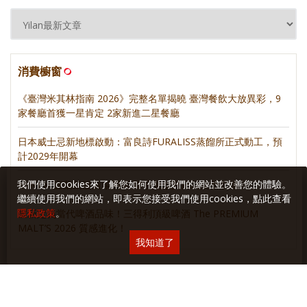
消費櫥窗
《臺灣米其林指南 2026》完整名單揭曉 臺灣餐飲大放異彩，9
家餐廳首獲一星肯定 2家新進二星餐廳
日本威士忌新地標啟動：富良詩FURALISS蒸餾所正式動工，預
計2029年開幕
我們使用cookies來了解您如何使用我們的網站並改善您的體驗。
MINI ✕ 宜蘭凱渡廣場酒店 聯手開啟夏日玩樂新航線
繼續使用我們的網站，即表示您接受我們使用cookies，點此查看
隱私政策
。
重新定義當代啤酒品味！三得利頂級啤酒 The PREMIUM
MALT’S 2026 質感進化！
我知道了
麥卡倫 • 新餐酒時代
麥卡倫甜蜜新浪潮