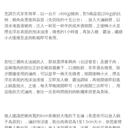
烹調方式非常簡單，以一台斤（600g)豬肉，對5兩蒜苗(200g)的比
例，豬肉汆燙後與蒜苗（先切段約十五公分），放入大滷鍋裡，以
清水淹蓋過豬肉，注入一杯至一杯半的或米酒燒開，之後轉小火並
撈去浮在表面的泡沫油渣，燉煮約1小時後，再加入糖、醬油，繼續
小火慢燉至皮肉軟糯即可食用。
若怕三層肉太油膩的人，那就選擇泰興肉（台語發音）及腱子肉，
這兩塊肉的部位正好在豬前腿腋下，口感較韌，非常適合燉煮。除
夕圍爐使用的滷肉，可以提早一兩天先燉煮，燒開後轉小火，撈去
浮在表面的泡沫油渣後，立即加入糖、醬油調味，再燒開後即刻蓋
上鍋蓋熄火。之後，每天早晚燒開即可（大約燒開三次即可）。用
這樣的方式滷肉，會比一次長時間燒到肉軟爛來得更為美味。
個人建議把豬肉寬約6cm長條狀大塊的下去滷（長度依可以放入鍋
子為原則），滷好待涼後，取出肉再切為1至1.5cm大小，依照家裡
用餐人數分裝（含滷汁）放入冰箱裡冷凍、冷藏。如此可避免整鍋