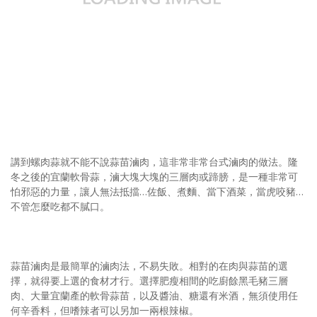
照相簿
影音區
創意出版服務
歷史區
關於Yilan
個人著作
講到螺肉蒜就不能不說蒜苗滷肉，這非常非常台式滷肉的做法。隆
冬之後的宜蘭軟骨蒜，滷大塊大塊的三層肉或蹄膀，是一種非常可
活動實況記錄
怕邪惡的力量，讓人無法抵擋…佐飯、煮麵、當下酒菜，當虎咬豬…
不管怎麼吃都不膩口。
媒體報導一覽
合作與代言
蒜苗滷肉是最簡單的滷肉法，不易失敗。相對的在肉與蒜苗的選
訂閱電子報
擇，就得要上選的食材才行。選擇肥瘦相間的吃廚餘黑毛豬三層
肉、大量宜蘭產的軟骨蒜苗，以及醬油、糖還有米酒，無須使用任
何辛香料，但嗜辣者可以另加一兩根辣椒。