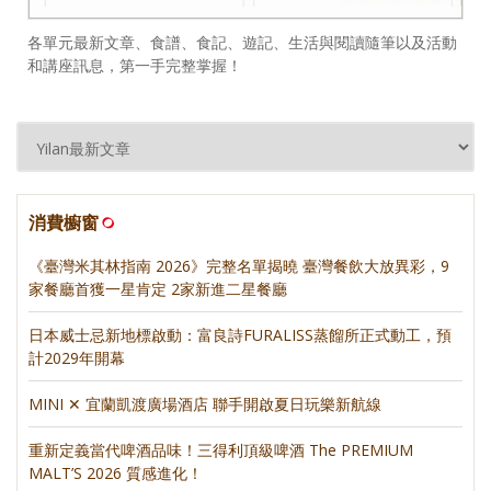
各單元最新文章、食譜、食記、遊記、生活與閱讀隨筆以及活動
和講座訊息，第一手完整掌握！
消費櫥窗
《臺灣米其林指南 2026》完整名單揭曉 臺灣餐飲大放異彩，9
家餐廳首獲一星肯定 2家新進二星餐廳
日本威士忌新地標啟動：富良詩FURALISS蒸餾所正式動工，預
計2029年開幕
MINI ✕ 宜蘭凱渡廣場酒店 聯手開啟夏日玩樂新航線
重新定義當代啤酒品味！三得利頂級啤酒 The PREMIUM
MALT’S 2026 質感進化！