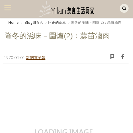
Yilan作品區
美食集
Home
Blog四五六
阿正的食卓
隆冬的滋味－圍爐(2)：蒜苗滷肉
美飲集
隆冬的滋味－圍爐(2)：蒜苗滷肉
廚房集
旅遊集
1970-01-01
訂閱電子報
旅遊美食集
生活風
書房集
日記簿
餐桌週記
享樂隨手拍