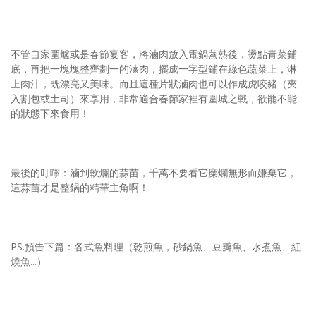
不管自家圍爐或是春節宴客，將滷肉放入電鍋蒸熱後，燙點青菜鋪
底，再把一塊塊整齊劃一的滷肉，擺成一字型鋪在綠色蔬菜上，淋
上肉汁，既漂亮又美味。而且這種片狀滷肉也可以作成虎咬豬（夾
入割包或土司）來享用，非常適合春節家裡有圍城之戰，欲罷不能
的狀態下來食用！
最後的叮嚀：滷到軟爛的蒜苗，千萬不要看它糜爛無形而嫌棄它，
這蒜苗才是整鍋的精華主角啊！
PS.預告下篇：各式魚料理（乾煎魚，砂鍋魚、豆瓣魚、水煮魚、紅
燒魚...）