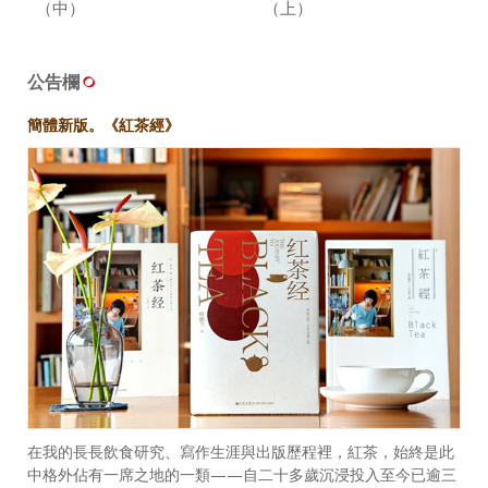
（中）
（上）
公告欄
簡體新版。《紅茶經》
在我的長長飲食研究、寫作生涯與出版歷程裡，紅茶，始終是此
中格外佔有一席之地的一類——自二十多歲沉浸投入至今已逾三