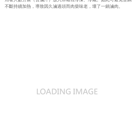
不斷持續加熱，導致因久滷過頭而肉柴味老，壞了一鍋滷肉。