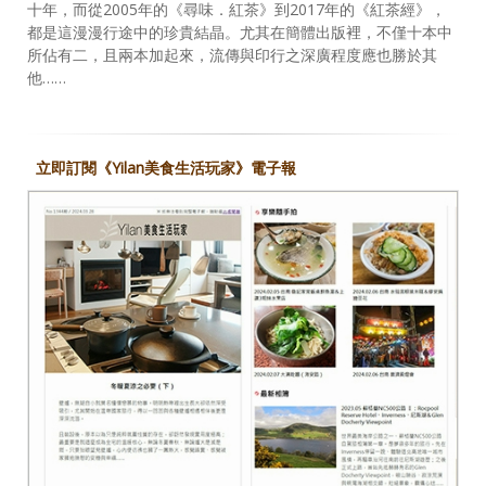
十年，而從2005年的《尋味．紅茶》到2017年的《紅茶經》，
都是這漫漫行途中的珍貴結晶。尤其在簡體出版裡，不僅十本中
所佔有二，且兩本加起來，流傳與印行之深廣程度應也勝於其
他……
立即訂閱《Yilan美食生活玩家》電子報