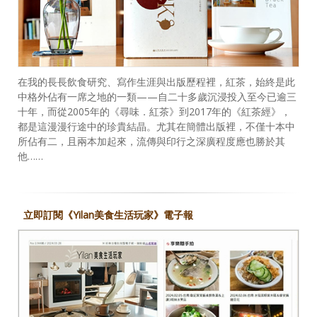
在我的長長飲食研究、寫作生涯與出版歷程裡，紅茶，始終是此
中格外佔有一席之地的一類——自二十多歲沉浸投入至今已逾三
十年，而從2005年的《尋味．紅茶》到2017年的《紅茶經》，
都是這漫漫行途中的珍貴結晶。尤其在簡體出版裡，不僅十本中
所佔有二，且兩本加起來，流傳與印行之深廣程度應也勝於其
他……
立即訂閱《Yilan美食生活玩家》電子報