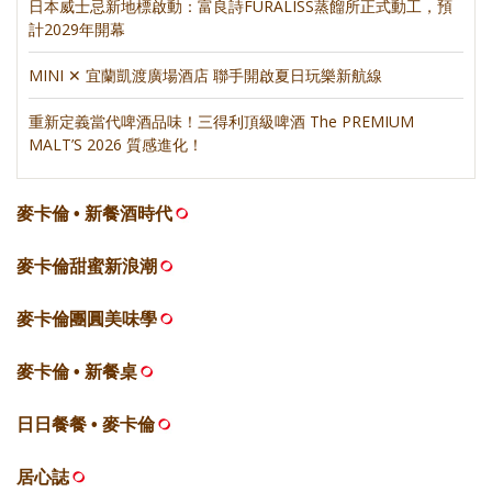
日本威士忌新地標啟動：富良詩FURALISS蒸餾所正式動工，預
計2029年開幕
MINI ✕ 宜蘭凱渡廣場酒店 聯手開啟夏日玩樂新航線
重新定義當代啤酒品味！三得利頂級啤酒 The PREMIUM
MALT’S 2026 質感進化！
麥卡倫 • 新餐酒時代
麥卡倫甜蜜新浪潮
麥卡倫團圓美味學
麥卡倫 • 新餐桌
日日餐餐 • 麥卡倫
居心誌