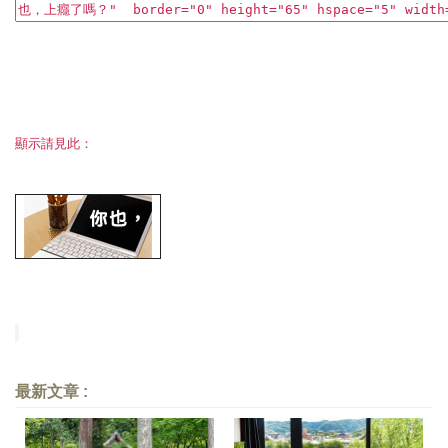
照相簿
影音區
創意出版服務
顯示請見此：
歷史區
關於Yilan
個人著作
活動實況記錄
媒體報導一覽
合作與代言
訂閱電子報
最新文章 :