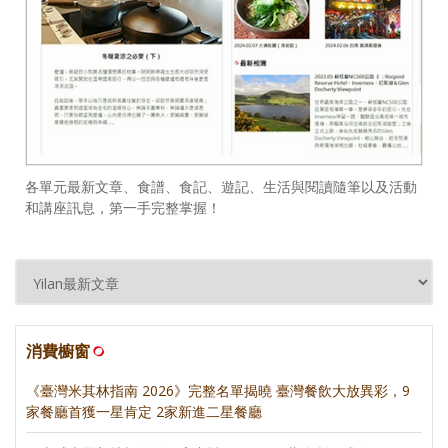
各單元最新文章、食譜、食記、遊記、生活與閱讀隨筆以及活動
和講座訊息，第一手完整掌握！
消費櫥窗
《臺灣米其林指南 2026》完整名單揭曉 臺灣餐飲大放異彩，9
家餐廳首獲一星肯定 2家新進二星餐廳