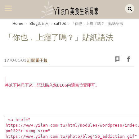
Yilan作品區
美食集
Home
Blog四五六
cat108
「你也，上癮了嗎？」貼紙語法
美飲集
「你也，上癮了嗎？」貼紙語法
廚房集
旅遊集
1970-01-01
訂閱電子報
旅遊美食集
生活風
將以下拷貝下來，語法貼入您BLOG內適當位置即可。
書房集
日記簿
餐桌週記
享樂隨手拍