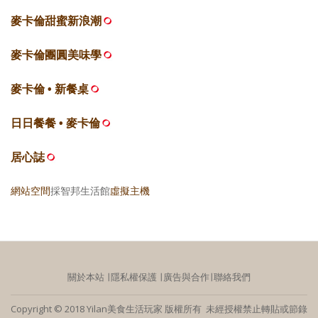
麥卡倫甜蜜新浪潮
麥卡倫團圓美味學
麥卡倫 • 新餐桌
日日餐餐 • 麥卡倫
居心誌
網站空間
採智邦生活館
虛擬主機
關於本站
∣
隱私權保護
∣
廣告與合作
∣
聯絡我們
Copyright © 2018 Yilan美食生活玩家 版權所有 未經授權禁止轉貼或節錄