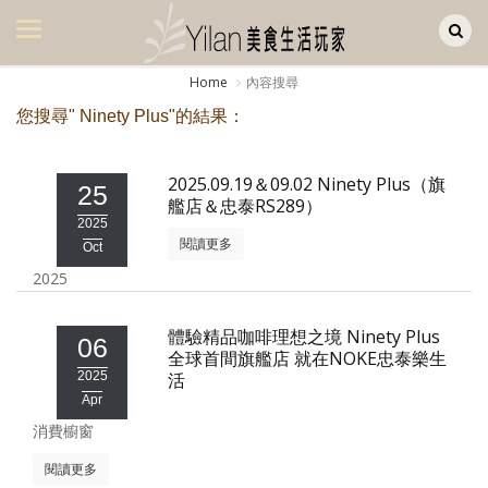
Yilan作品區
美食集
Home
內容搜尋
美飲集
您搜尋" Ninety Plus"的結果：
廚房集
2025.09.19＆09.02 Ninety Plus（旗
25
旅遊集
艦店＆忠泰RS289）
2025
旅遊美食集
閱讀更多
Oct
2025
生活風
書房集
體驗精品咖啡理想之境 Ninety Plus
06
全球首間旗艦店 就在NOKE忠泰樂生
日記簿
2025
活
Apr
餐桌週記
消費櫥窗
享樂隨手拍
閱讀更多