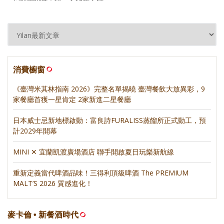
消費櫥窗
《臺灣米其林指南 2026》完整名單揭曉 臺灣餐飲大放異彩，9
家餐廳首獲一星肯定 2家新進二星餐廳
日本威士忌新地標啟動：富良詩FURALISS蒸餾所正式動工，預
計2029年開幕
MINI ✕ 宜蘭凱渡廣場酒店 聯手開啟夏日玩樂新航線
重新定義當代啤酒品味！三得利頂級啤酒 The PREMIUM
MALT’S 2026 質感進化！
麥卡倫 • 新餐酒時代