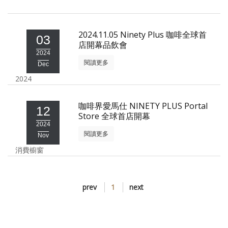
照相簿
影音區
2024.11.05 Ninety Plus 咖啡全球首
03
店開幕品飲會
創意出版服務
2024
閱讀更多
Dec
歷史區
2024
關於Yilan
咖啡界愛馬仕 NINETY PLUS Portal
12
Store 全球首店開幕
個人著作
2024
閱讀更多
活動實況記錄
Nov
消費櫥窗
媒體報導一覽
合作與代言
prev
1
next
訂閱電子報