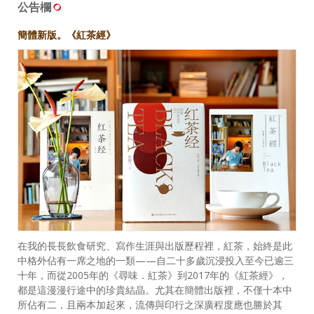
公告欄
簡體新版。《紅茶經》
在我的長長飲食研究、寫作生涯與出版歷程裡，紅茶，始終是此
中格外佔有一席之地的一類——自二十多歲沉浸投入至今已逾三
十年，而從2005年的《尋味．紅茶》到2017年的《紅茶經》，
都是這漫漫行途中的珍貴結晶。尤其在簡體出版裡，不僅十本中
所佔有二，且兩本加起來，流傳與印行之深廣程度應也勝於其