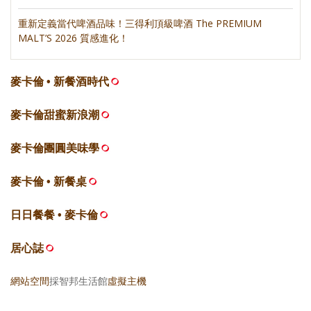
重新定義當代啤酒品味！三得利頂級啤酒 The PREMIUM
MALT’S 2026 質感進化！
麥卡倫 • 新餐酒時代
麥卡倫甜蜜新浪潮
麥卡倫團圓美味學
麥卡倫 • 新餐桌
日日餐餐 • 麥卡倫
居心誌
網站空間
採智邦生活館
虛擬主機