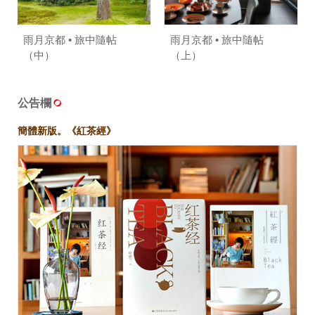
照相簿
雨月京都 • 旅中隨帖
雨月京都 • 旅中隨帖
影音區
（中）
（上）
創意出版服務
公告欄
歷史區
簡體新版。《紅茶經》
關於Yilan
個人著作
活動實況記錄
媒體報導一覽
合作與代言
訂閱電子報