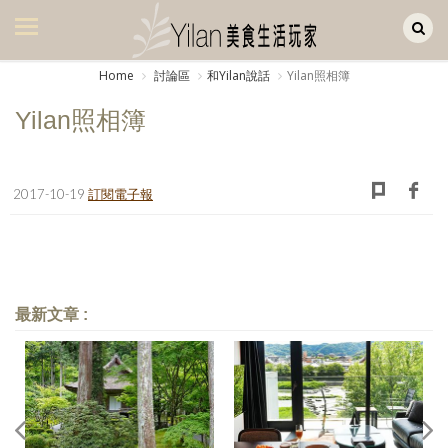
Yilan作品區
美食集
Home
討論區
和Yilan說話
Yilan照相簿
美飲集
Yilan照相簿
廚房集
旅遊集
2017-10-19
訂閱電子報
旅遊美食集
生活風
書房集
最新文章 :
日記簿
餐桌週記
享樂隨手拍