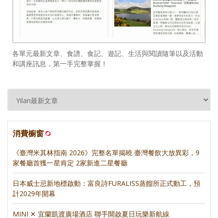
各單元最新文章、食譜、食記、遊記、生活與閱讀隨筆以及活動
和講座訊息，第一手完整掌握！
消費櫥窗
《臺灣米其林指南 2026》完整名單揭曉 臺灣餐飲大放異彩，9
家餐廳首獲一星肯定 2家新進二星餐廳
日本威士忌新地標啟動：富良詩FURALISS蒸餾所正式動工，預
計2029年開幕
MINI ✕ 宜蘭凱渡廣場酒店 聯手開啟夏日玩樂新航線