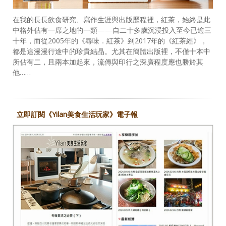
在我的長長飲食研究、寫作生涯與出版歷程裡，紅茶，始終是此
中格外佔有一席之地的一類——自二十多歲沉浸投入至今已逾三
十年，而從2005年的《尋味．紅茶》到2017年的《紅茶經》，
都是這漫漫行途中的珍貴結晶。尤其在簡體出版裡，不僅十本中
所佔有二，且兩本加起來，流傳與印行之深廣程度應也勝於其
他……
立即訂閱《Yilan美食生活玩家》電子報