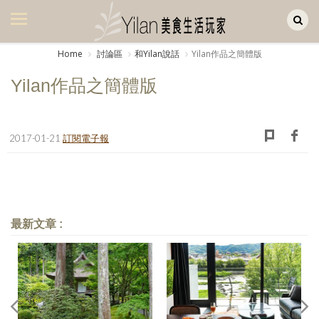
Yilan作品區
美食集
Home
討論區
和Yilan說話
Yilan作品之簡體版
美飲集
Yilan作品之簡體版
廚房集
旅遊集
2017-01-21
訂閱電子報
旅遊美食集
生活風
書房集
最新文章 :
日記簿
餐桌週記
享樂隨手拍