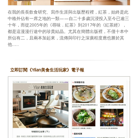
在我的長長飲食研究、寫作生涯與出版歷程裡，紅茶，始終是此
中格外佔有一席之地的一類——自二十多歲沉浸投入至今已逾三
十年，而從2005年的《尋味．紅茶》到2017年的《紅茶經》，
都是這漫漫行途中的珍貴結晶。尤其在簡體出版裡，不僅十本中
所佔有二，且兩本加起來，流傳與印行之深廣程度應也勝於其
他……
立即訂閱《Yilan美食生活玩家》電子報