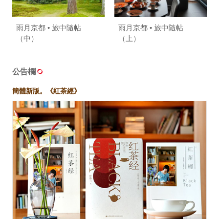
照相簿
雨月京都 • 旅中隨帖
雨月京都 • 旅中隨帖
影音區
（中）
（上）
創意出版服務
公告欄
歷史區
簡體新版。《紅茶經》
關於Yilan
個人著作
活動實況記錄
媒體報導一覽
合作與代言
訂閱電子報