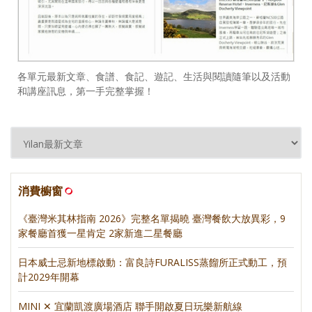
各單元最新文章、食譜、食記、遊記、生活與閱讀隨筆以及活動
和講座訊息，第一手完整掌握！
消費櫥窗
《臺灣米其林指南 2026》完整名單揭曉 臺灣餐飲大放異彩，9
家餐廳首獲一星肯定 2家新進二星餐廳
日本威士忌新地標啟動：富良詩FURALISS蒸餾所正式動工，預
計2029年開幕
MINI ✕ 宜蘭凱渡廣場酒店 聯手開啟夏日玩樂新航線