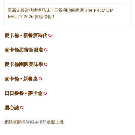
重新定義當代啤酒品味！三得利頂級啤酒 The PREMIUM
MALT’S 2026 質感進化！
麥卡倫 • 新餐酒時代
麥卡倫甜蜜新浪潮
麥卡倫團圓美味學
麥卡倫 • 新餐桌
日日餐餐 • 麥卡倫
居心誌
網站空間
採智邦生活館
虛擬主機