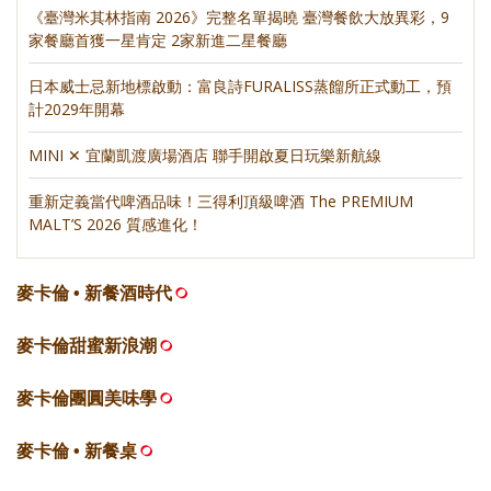
《臺灣米其林指南 2026》完整名單揭曉 臺灣餐飲大放異彩，9
家餐廳首獲一星肯定 2家新進二星餐廳
日本威士忌新地標啟動：富良詩FURALISS蒸餾所正式動工，預
計2029年開幕
MINI ✕ 宜蘭凱渡廣場酒店 聯手開啟夏日玩樂新航線
重新定義當代啤酒品味！三得利頂級啤酒 The PREMIUM
MALT’S 2026 質感進化！
麥卡倫 • 新餐酒時代
麥卡倫甜蜜新浪潮
麥卡倫團圓美味學
麥卡倫 • 新餐桌