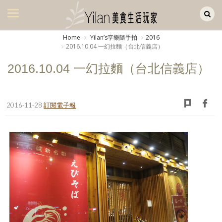
Yilan作品區
美食集
Home
Yilanʼs享樂隨手拍
2016
2016.10.04 一幻拉麵（台北信義店）
美飲集
2016.10.04 一幻拉麵（台北信義店）
廚房集
旅遊集
2016-11-28
訂閱電子報
旅遊美食集
生活風
書房集
日記簿
餐桌週記
享樂隨手拍