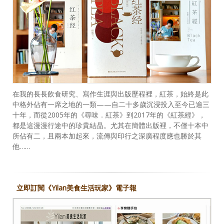
在我的長長飲食研究、寫作生涯與出版歷程裡，紅茶，始終是此
中格外佔有一席之地的一類——自二十多歲沉浸投入至今已逾三
十年，而從2005年的《尋味．紅茶》到2017年的《紅茶經》，
都是這漫漫行途中的珍貴結晶。尤其在簡體出版裡，不僅十本中
所佔有二，且兩本加起來，流傳與印行之深廣程度應也勝於其
他……
立即訂閱《Yilan美食生活玩家》電子報