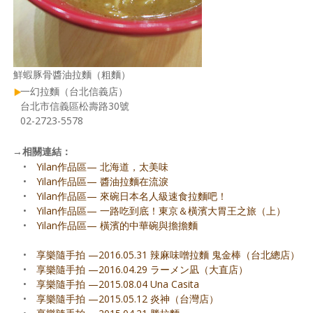
鮮蝦豚骨醬油拉麵（粗麵）
一幻拉麵（台北信義店）
台北市信義區松壽路30號
02-2723-5578
→
相關連結：
•
Yilan作品區— 北海道，太美味
•
Yilan作品區— 醬油拉麵在流淚
•
Yilan作品區— 來碗日本名人級速食拉麵吧！
•
Yilan作品區— 一路吃到底！東京＆橫濱大胃王之旅（上）
•
Yilan作品區— 橫濱的中華碗與擔擔麵
•
享樂隨手拍 —2016.05.31 辣麻味噌拉麵 鬼金棒（台北總店）
•
享樂隨手拍 —2016.04.29 ラーメン凪（大直店）
•
享樂隨手拍 —2015.08.04 Una Casita
•
享樂隨手拍 —2015.05.12 炎神（台灣店）