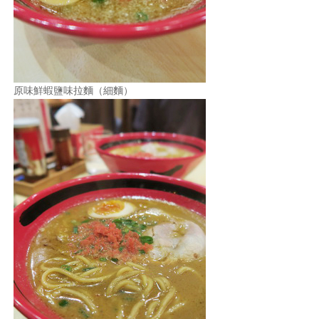
原味鮮蝦鹽味拉麵（細麵）