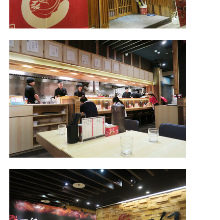
照相簿
影音區
創意出版服務
歷史區
關於Yilan
個人著作
活動實況記錄
媒體報導一覽
合作與代言
訂閱電子報