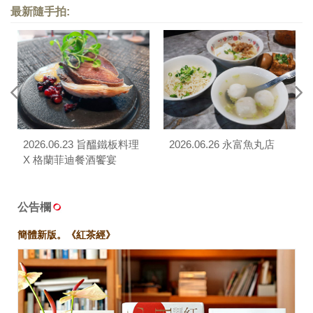
最新隨手拍:
2026.06.23 旨醞鐵板料理
2026.06.26 永富魚丸店
X 格蘭菲迪餐酒饗宴
公告欄
簡體新版。《紅茶經》