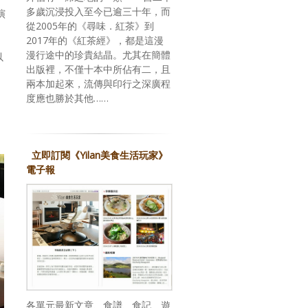
多歲沉浸投入至今已逾三十年，而
演
從2005年的《尋味．紅茶》到
2017年的《紅茶經》，都是這漫
漫行途中的珍貴結晶。尤其在簡體
以
出版裡，不僅十本中所佔有二，且
兩本加起來，流傳與印行之深廣程
度應也勝於其他……
立即訂閱《Yilan美食生活玩家》
電子報
各單元最新文章、食譜、食記、遊