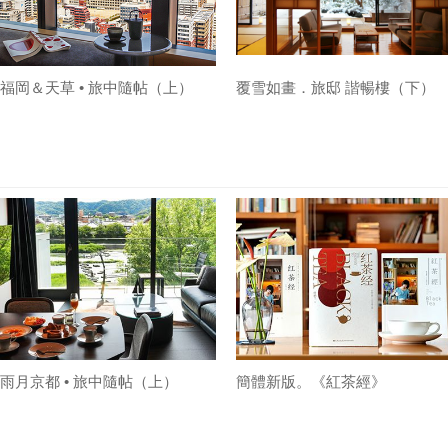
福岡＆天草 • 旅中隨帖（上）
覆雪如畫．旅邸 諧暢樓（下）
雨月京都 • 旅中隨帖（上）
簡體新版。《紅茶經》