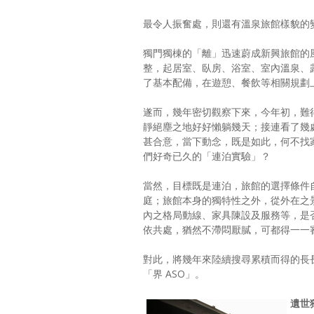
最令人振奮處，則還有溫泉旅館樣貌的
獨門獨棟的「離」迅速蔚成新興旅館的
整，起居室、臥房、浴室、室內溫泉、露天
了基本配備，在遊憩、餐飲等相關規劃上也
遂而，幾年密切觀察下來，今年初，難
靜絕塵之地好好懶躺幾天；接連看了幾處熱
甚合意，當下動念，既是如此，何不找
們好奇已久的「連泊實驗」？
當然，目標既是連泊，旅館的選擇條件
庭；旅館本身的獨特性之外，從外在之
內之格局動線、家具陳設及服務等，是
依共處，猶然不滯悶厭膩，可都得一一
對此，將幾年來陸續搜尋累積而得的長
「界 ASO」。
遺世