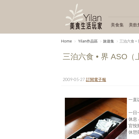
美食集
美飲
Home
Yilan作品區
旅遊集
三泊六食 • 
三泊六食 • 界 ASO（
2009-05-27
訂閱電子報
一直
一日
休息
官悅
休憩