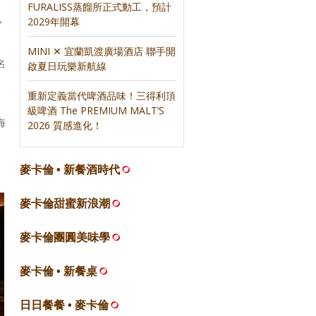
FURALISS蒸餾所正式動工，預計
，
2029年開幕
MINI ✕ 宜蘭凱渡廣場酒店 聯手開
名
啟夏日玩樂新航線
重新定義當代啤酒品味！三得利頂
級啤酒 The PREMIUM MALT’S
海
2026 質感進化！
麥卡倫 • 新餐酒時代
麥卡倫甜蜜新浪潮
麥卡倫團圓美味學
麥卡倫 • 新餐桌
日日餐餐 • 麥卡倫