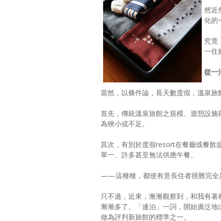
然近
化的
究竟
一住
從一
當然，以條件論，長天數度假，溫泉旅
首先，傳統溫泉旅館之規模、遊憩設施與客
為狹小或不足。
其次，有別於度假resort在餐廳或餐
單一、許多甚至無法供應午餐。
——這種種，都使有意長住者很難完全
只不過，近來，漸漸觀察到，和我有著
漸漸多了。「連泊」一詞，開始廣泛地
做為評判新旅館的標準之一。