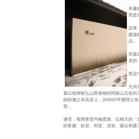
有趣
而是
說來
建築
品。
而最
道的
然這
九州
素以雄偉恢弘山勢著稱的阿蘇山五嶽與
跡的瀨之本高原上，共8000坪廣闊土
室。
遂而，每間客室均極寬廣。以稍大的「B 
的客廳、臥室、和室、浴室、陽台和露