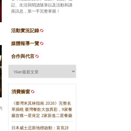
記、生活與閱讀隨筆以及活動和講
座訊息，第一手完整掌握！
活動實況記錄
媒體報導一覽
合作與代言
消費櫥窗
《臺灣米其林指南 2026》完整名
的
單揭曉 臺灣餐飲大放異彩，9家餐
廳首獲一星肯定 2家新進二星餐廳
日本威士忌新地標啟動：富良詩