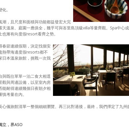
變化。
風潮，且尺度和面積與功能都益發宏大完
溫泉、庭園一應俱全，幾乎可與峇里島頂級villa等量齊觀。Spa中心成
漸有向度假resort看齊之勢。
得春節連續假期，決定找個安
帶海邊度假resorts都不
家日本溫泉旅館，挑戰一次我
自與既往單單一泊二食大相逕
景觀與周邊設備，以至室內房
否能耐得連續幾個日夜朝夕相
審慎考量在內。
長心儀旅館清單一整個細細瀏覽、再三比對過後，最終，我們擇定了九州
獨立，界ASO