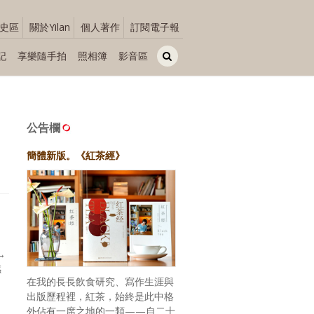
史區
關於Yilan
個人著作
訂閱電子報
記
享樂隨手拍
照相簿
影音區
公告欄
簡體新版。《紅茶經》
→
感
在我的長長飲食研究、寫作生涯與
、
出版歷程裡，紅茶，始終是此中格
外佔有一席之地的一類——自二十