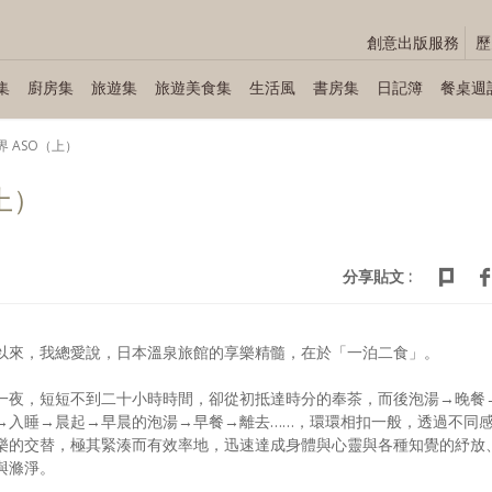
創意出版服務
歷
集
廚房集
旅遊集
旅遊美食集
生活風
書房集
日記簿
餐桌週
界 ASO（上）
上）
分享貼文 :
以來，我總愛說，日本溫泉旅館的享樂精髓，在於「一泊二食」。
一夜，短短不到二十小時時間，卻從初抵達時分的奉茶，而後泡湯→晚餐
→入睡→晨起→早晨的泡湯→早餐→離去……，環環相扣一般，透過不同
樂的交替，極其緊湊而有效率地，迅速達成身體與心靈與各種知覺的紓放
與滌淨。