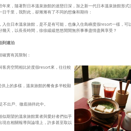
些年來，隨著對日本溫泉旅館的迷戀日深，加之新一代日本溫泉旅館形式
一日千里，我對此，卻漸漸有了不同的想像和期待：
，入住日本溫泉旅館，是不是有可能，也像入住島嶼度假resort一樣，可
好幾天，以長長時間，徐徐緩緩悠悠閒閒無所事事盡情盡興享受？
泊到連泊
館確實有其限制：
房空間相比於度假resort來，往往較
飲提供上的多樣，溫泉旅館的餐食多半較顯
足不出戶、徹底徜徉此中。
相似期望的溫泉旅館業者與愛好者們似乎
出現在相關報導與論壇上，許多甚至取以