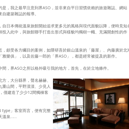
的是，我之最早注意到界ASO，並非來自平日習慣依賴的旅遊雜誌、網站
來自建築雜誌的報導。
，自日本傳統溫泉旅館開始追求更多元的風格與現代面貌以降，便時見知
師投入此中，與旅館聯手打造出形式與樣貌均獨樹一幟、充滿開創性的作
近，頗受各方矚目的案例，如隈研吾於銀山溫泉的「藤屋」、內藤廣於北
「雅樂俱」，以及佐藤一郎的「界ASO」，都是經常被提及的新作。
中間，界ASO之所以格外吸引我的地方，首先，在於立地條件。
北方，大分縣界，聲名赫赫、
九重山間，平野漠漠、少見人
地，僅建造了少少12間獨棟客
type」客室而言，便有完整
天溫泉……