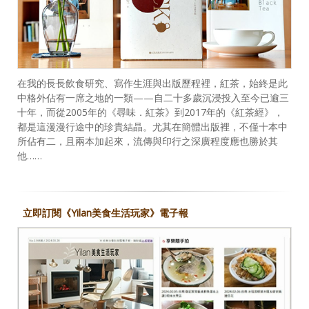
在我的長長飲食研究、寫作生涯與出版歷程裡，紅茶，始終是此
中格外佔有一席之地的一類——自二十多歲沉浸投入至今已逾三
十年，而從2005年的《尋味．紅茶》到2017年的《紅茶經》，
都是這漫漫行途中的珍貴結晶。尤其在簡體出版裡，不僅十本中
所佔有二，且兩本加起來，流傳與印行之深廣程度應也勝於其
他……
立即訂閱《Yilan美食生活玩家》電子報