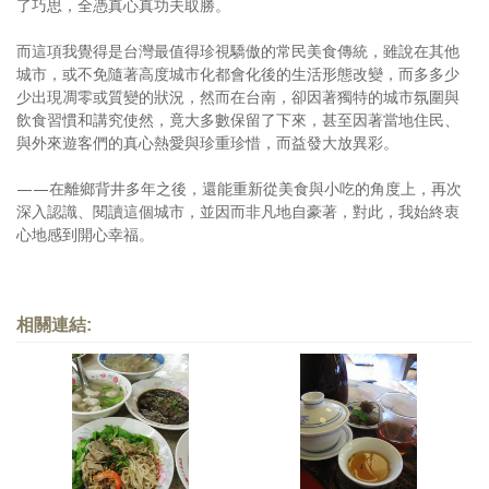
了巧思，全憑真心真功夫取勝。
而這項我覺得是台灣最值得珍視驕傲的常民美食傳統，雖說在其他
城市，或不免隨著高度城市化都會化後的生活形態改變，而多多少
少出現凋零或質變的狀況，然而在台南，卻因著獨特的城市氛圍與
飲食習慣和講究使然，竟大多數保留了下來，甚至因著當地住民、
與外來遊客們的真心熱愛與珍重珍惜，而益發大放異彩。
——在離鄉背井多年之後，還能重新從美食與小吃的角度上，再次
深入認識、閱讀這個城市，並因而非凡地自豪著，對此，我始終衷
心地感到開心幸福。
相關連結: