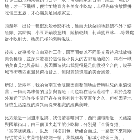
地，才一下飛機，便忙忙地直奔各美食小吃點，非得先痛快放懷拼
照相簿
吃個三五處，才心滿意足回娘家去。
影音區
頭幾年，出於一種鄉愁般眷戀不捨，遂而大快朵頤地點總不外乎鱔
魚麵、當歸鴨、小豆豆鍋燒意麵、陸橋乾麵、莉莉蜜豆冰……等幾處
創意出版服務
從小吃到大、熟悉已極的舊時滋味。
歷史區
後來，從事美食自由寫作工作，因而開始以不同眼光看待府城故鄉
關於Yilan
美食種種，並深深驚喜於這個從小長大的古都裡涵藏的，獨樹一幟
的美食見地與品味，所因而造就出我覺得是足能傲視全台的，幾乎
個人著作
城市街巷四處遍見俯拾皆是、無限豐饒瑰麗的美食風景。
活動實況記錄
所以，近兩年，我的台南覓食版圖因而整個地由昔時味兒的重溫懷
舊，一轉而為味蕾的追新與冒險；而也就在這個過程中，我於是格
媒體報導一覽
外邂逅了許許多多雖已存在台南有數十甚至百年之久、但卻因著地
緣或生活路線的殊異而從未相識的經典美味。
合作與代言
比方最近一回週末返鄉，我便驚喜嚐到了，西門圓環附近、民族路
訂閱電子報
與國華街口，由三個頂尖老字號小吃攤，分別是「金得春捲」、
「富盛號碗粿」、以及「阿松割包」所組合而成、一路逛下來剛剛
好從前菜到主菜恰恰吃飽一頓，我戲稱為「府城小吃金三角」。