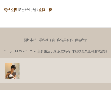
網站空間
採智邦生活館
虛擬主機
關於本站
∣
隱私權保護
∣
廣告與合作
∣
聯絡我們
Copyright © 2018 Yilan美食生活玩家 版權所有 未經授權禁止轉貼或節錄