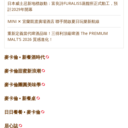
日本威士忌新地標啟動：富良詩FURALISS蒸餾所正式動工，預
計2029年開幕
MINI ✕ 宜蘭凱渡廣場酒店 聯手開啟夏日玩樂新航線
重新定義當代啤酒品味！三得利頂級啤酒 The PREMIUM
MALT’S 2026 質感進化！
麥卡倫 • 新餐酒時代
麥卡倫甜蜜新浪潮
麥卡倫團圓美味學
麥卡倫 • 新餐桌
日日餐餐 • 麥卡倫
居心誌