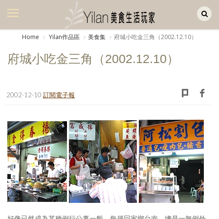
Yilan作品區
美食集
Home
Yilan作品區
美食集
府城小吃金三角（2002.12.10）
美飲集
府城小吃金三角（2002.12.10）
廚房集
旅遊集
2002-12-10
訂閱電子報
旅遊美食集
生活風
書房集
日記簿
餐桌週記
享樂隨手拍
好像已然成為某種例行公事一般，每趟回家鄉台南，總是一無例外