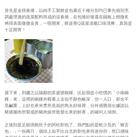
首先是金得春捲，以純手工製餅皮包裹近十種分別均已事先個別烹
調處理過的蔬菜配料而成的這春捲，在包捲好後還在鐵板上稍微炙
烤得表面微微金黃，一咬開來，餅皮香Q蔬菜清脆口味清爽，真箇是
十足開胃！
接下來，則繼之以隔鄰的富盛號碗粿。比起我從小吃慣的「小南碗
粿」來，這裡的碗粿外觀看上去似乎顏色略深，但一入口，卻全不
見鹹重，上好在來米漿所造就的雋永好味裡，分外感覺得出據說以
豬後腿肉所製成的豬肉燥所散發出來的鮮香，的確叫人傾倒。
之後則是足能填飽肚子的阿松割包了。我們點的是較少見的「豬舌
包」，一份兩只，個頭上似乎比台北的割包來得迷你些，然口感味