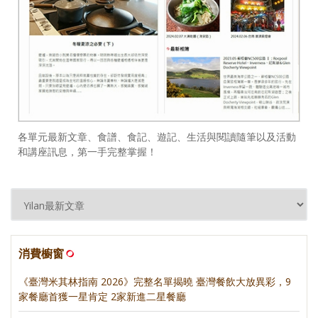
各單元最新文章、食譜、食記、遊記、生活與閱讀隨筆以及活動
和講座訊息，第一手完整掌握！
消費櫥窗
《臺灣米其林指南 2026》完整名單揭曉 臺灣餐飲大放異彩，9
家餐廳首獲一星肯定 2家新進二星餐廳