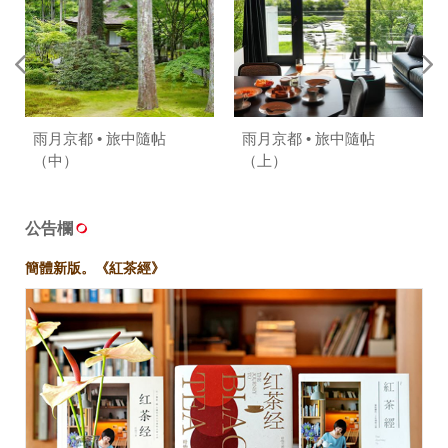
雨月京都 • 旅中隨帖
雨月京都 • 旅中隨帖
（中）
（上）
公告欄
簡體新版。《紅茶經》