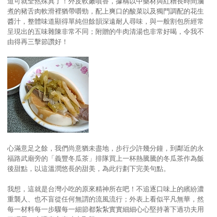
道可就全然殊異了！外皮軟嫩噴香，據稱以中藥材與紅糟長時間滷
煮的豬舌肉軟滑裡猶帶嚼勁，配上爽口的酸菜以及獨門調配的花生
醬汁，整體味道顯得單純但餘韻深遠耐人尋味，與一般割包所經常
呈現出的五味雜陳非常不同；附贈的牛肉清湯也非常好喝，令我不
由得再三擊節讚好！
心滿意足之餘，我們尚意猶未盡地，步行少許幾分鐘，到鄰近的永
福路武廟旁的「義豐冬瓜茶」排隊買上一杯熱騰騰的冬瓜茶作為飯
後甜點，以這溫潤悠長的甜美，為此行劃下完美句點。
我想，這就是台灣小吃的原來精神所在吧！不追逐口味上的繽紛濃
重襲人、也不盲從任何無謂的流風流行；外表上看似平凡無華，然
每一材料每一步驟每一細節都紮紮實實細細心心堅持著下過功夫用