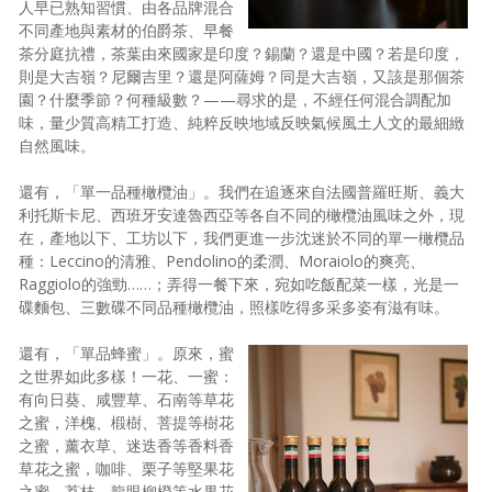
人早已熟知習慣、由各品牌混合
不同產地與素材的伯爵茶、早餐
茶分庭抗禮，茶葉由來國家是印度？錫蘭？還是中國？若是印度，
則是大吉嶺？尼爾吉里？還是阿薩姆？同是大吉嶺，又該是那個茶
園？什麼季節？何種級數？——尋求的是，不經任何混合調配加
味，量少質高精工打造、純粹反映地域反映氣候風土人文的最細緻
自然風味。
還有，「單一品種橄欖油」。我們在追逐來自法國普羅旺斯、義大
利托斯卡尼、西班牙安達魯西亞等各自不同的橄欖油風味之外，現
在，產地以下、工坊以下，我們更進一步沈迷於不同的單一橄欖品
種：Leccino的清雅、Pendolino的柔潤、Moraiolo的爽亮、
Raggiolo的強勁……；弄得一餐下來，宛如吃飯配菜一樣，光是一
碟麵包、三數碟不同品種橄欖油，照樣吃得多采多姿有滋有味。
還有，「單品蜂蜜」。原來，蜜
之世界如此多樣！一花、一蜜：
有向日葵、咸豐草、石南等草花
之蜜，洋槐、椴樹、菩提等樹花
之蜜，薰衣草、迷迭香等香料香
草花之蜜，咖啡、栗子等堅果花
之蜜，荔枝、龍眼柳橙等水果花