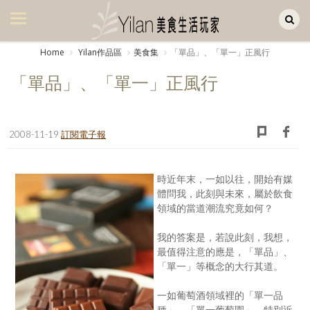
Yilan作品區
美食集
Home
Yilan作品區
美食集
「單品」、「單一」正風行
美飲集
「單品」、「單一」正風行
廚房集
旅遊集
2008-11-19
訂閱電子報
旅遊美食集
時近年末，一如以往，開始有媒
生活風
體問我，此刻與未來，屬於飲食
領域的當道潮流究竟如何？
書房集
我的答案是，若說此刻，我想，
日記簿
最值得注意的應是，「單品」、
「單一」等概念的大行其道。
餐桌週記
一如葡萄酒領域裡的「單一品
享樂隨手拍
種」、「單一葡萄園」，特別近