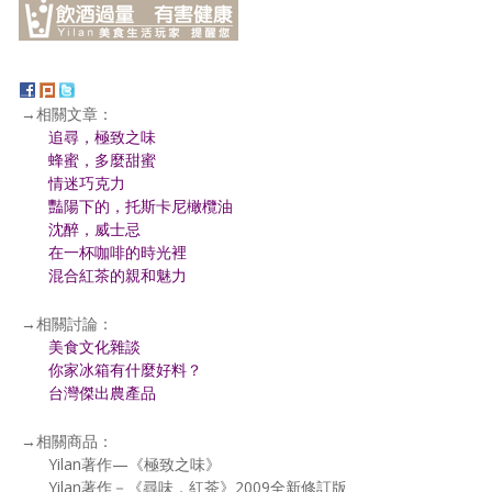
→相關文章：
追尋，極致之味
蜂蜜，多麼甜蜜
情迷巧克力
豔陽下的，托斯卡尼橄欖油
沈醉，威士忌
在一杯咖啡的時光裡
混合紅茶的親和魅力
→相關討論：
美食文化雜談
你家冰箱有什麼好料？
台灣傑出農產品
→相關商品：
Yilan著作—《極致之味》
Yilan著作－《尋味．紅茶》2009全新修訂版