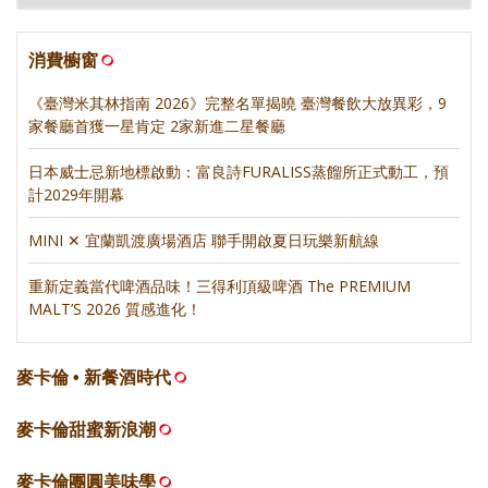
消費櫥窗
《臺灣米其林指南 2026》完整名單揭曉 臺灣餐飲大放異彩，9
家餐廳首獲一星肯定 2家新進二星餐廳
日本威士忌新地標啟動：富良詩FURALISS蒸餾所正式動工，預
計2029年開幕
MINI ✕ 宜蘭凱渡廣場酒店 聯手開啟夏日玩樂新航線
重新定義當代啤酒品味！三得利頂級啤酒 The PREMIUM
MALT’S 2026 質感進化！
麥卡倫 • 新餐酒時代
麥卡倫甜蜜新浪潮
麥卡倫團圓美味學