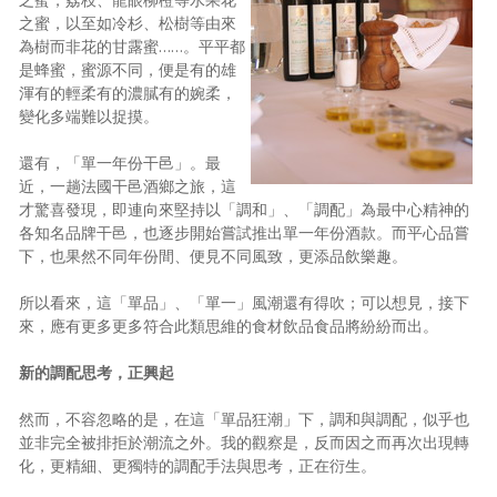
之蜜，以至如冷杉、松樹等由來
為樹而非花的甘露蜜……。平平都
是蜂蜜，蜜源不同，便是有的雄
渾有的輕柔有的濃膩有的婉柔，
變化多端難以捉摸。
還有，「單一年份干邑」。最
近，一趟法國干邑酒鄉之旅，這
才驚喜發現，即連向來堅持以「調和」、「調配」為最中心精神的
各知名品牌干邑，也逐步開始嘗試推出單一年份酒款。而平心品嘗
下，也果然不同年份間、便見不同風致，更添品飲樂趣。
所以看來，這「單品」、「單一」風潮還有得吹；可以想見，接下
來，應有更多更多符合此類思維的食材飲品食品將紛紛而出。
新的調配思考，正興起
然而，不容忽略的是，在這「單品狂潮」下，調和與調配，似乎也
並非完全被排拒於潮流之外。我的觀察是，反而因之而再次出現轉
化，更精細、更獨特的調配手法與思考，正在衍生。