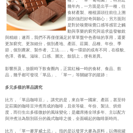
幾年內，一方面是出乎一種，往
照相簿
食材產製、種植源頭往前往上溯
源的強烈好奇與願心；另方面則
影音區
是對於嗅覺味覺口感等感官之觸
創意出版服務
動與享樂的窮究與追求益發敏銳
與精細；遂而，我們不再僅僅滿足於單單盤中色香味的享用，還要
歷史區
更加窮究、更加細分，個別產地、產區、莊園、品種、年份、季
節，個別農家、製作者、工法……，每一環節的或有不同，在樣貌、
關於Yilan
色澤、香氣、滋味、口感、層次、餘韻上，便有差異。
個人著作
影響所及，放眼時下飲食圈內，正當紅極一時的食材、食品、飲
品，幾乎都可發現「單品」、「單一」等關鍵字的蹤跡：
活動實況記錄
多元多樣的單品講究
媒體報導一覽
比方，「單品咖啡豆」。講究的是，來自單一國家、產區，甚至特
合作與代言
定莊園的咖啡豆沖煮而成的咖啡，且依等級、年份、製法、烘焙
度，而衍生出多樣微妙的風味變化；是繼席捲全球多年、主以配方
訂閱電子報
與沖煮法為類別區分的義式咖啡之後，全面崛起的咖啡新時尚。
比方，「單一麥芽威士忌」。指的是以發芽大麥為原料，以傳統罐