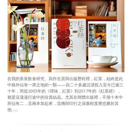
在我的長長飲食研究、寫作生涯與出版歷程裡，紅茶，始終是此
中格外佔有一席之地的一類——自二十多歲沉浸投入至今已逾三
十年，而從2005年的《尋味．紅茶》到2017年的《紅茶經》，
都是這漫漫行途中的珍貴結晶。尤其在簡體出版裡，不僅十本中
所佔有二，且兩本加起來，流傳與印行之深廣程度應也勝於其
他……