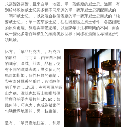
式蒸餾器蒸餾，且來自單一地區、單一蒸餾廠的威士忌。遂而，有
別於將穀物威士忌與多種不同來源的單一麥芽威士忌調配而成的
「調和威士忌」，以及混合數個酒廠的單一麥芽威士忌而成的「純
麥威士忌」；單一麥芽威士忌，往往因產區之風土條件，各蒸餾廠
的原料處理、釀造與蒸餾思考、以至陳年手法和時間的不同，而自
成一變化多端百味橫生的繽紛奧妙世界；同樣在酒類世界裡逐步引
領風騷。
比方，「單品巧克力」。巧克力
的原料——可可豆，由來自不同
的國家、區域、莊園、品種，便
有不同的滋味表現：層次多元的
馬達加斯加，個性狂野的錫蘭，
帶有奇妙燻香的爪哇，圓潤醇美
的千里達……以及，有可可豆的藍
山之稱、滋味也如藍山咖啡般優
雅雍容的委內瑞拉的Chuao；曾
幾何時，巧克力，也成為饕家們
勾勒世界地圖的，另一枝畫筆。
還有，「單品產地紅茶」。和眾