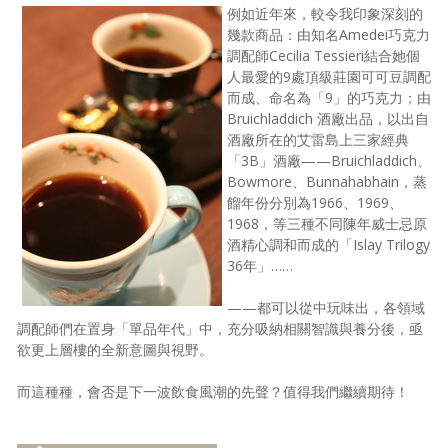
例如近年來，較令我印象深刻的
幾款商品：由知名Amedei巧克力
調配師Cecilia Tessieri結合她個
人最愛的9處頂級莊園可可豆調配
而成、命名為「9」的巧克力；由
Bruichladdich 酒廠出品，以出自
酒廠所在的艾雷島上三家經典
「3B」酒廠——Bruichladdich、
Bowmore、Bunnahabhain，蒸
餾年份分別為1966、1969、
1968，等三種不同陳年威士忌原
酒精心調和而成的「Islay Trilogy
36年」……
——都可以從中玩味出，各領域
調配師們在置身「單品年代」中，充分吸納相關智識與養分後，亟
欲更上層樓的全新意圖與視野。
而這種種，會否是下一波飲食風潮的先聲？值得我們繼續期待！