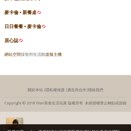
麥卡倫 • 新餐桌
日日餐餐 • 麥卡倫
居心誌
網站空間
採智邦生活館
虛擬主機
關於本站
∣
隱私權保護
∣
廣告與合作
∣
聯絡我們
Copyright © 2018 Yilan美食生活玩家 版權所有 未經授權禁止轉貼或節錄