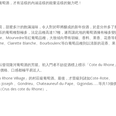
葡萄酒，才有這樣的內涵這樣的能量這樣的魅力吧！
萄，甜蜜多汁的飽滿滋味，令人對於即將釀成的新年份酒，於是分外多了
區的葡萄種類極多，法定品種高達17種，遂而讓此地的葡萄酒擁有極多變
ache、Mourvedre等紅葡萄品種，大致傾向帶有胡椒、香料、果香、花香等
anne、Clairette Blanche、Bourboulenc等白葡萄品種則以清新的花香、果
現隆河葡萄酒的芳蹤。初入門者不妨從酒標上標示「Cote du Rhone
手，價格、口感都極平易近人。
hone Villiage」的村莊級葡萄酒。最後，才晉級到諸如Cote-Rotie、
St-Joseph 、Gondrieu、Chateauneuf-du-Pape、Gigondas……等共13個
des cote du Rhone）。