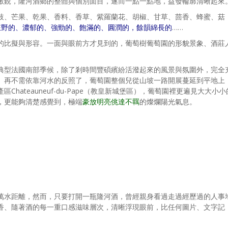
敏銳，隆河酒鄉的整體與個別面目，遂而一點一點地，益發輪廓清晰起來
枝、芒果、乾果、香料、香草、紫羅蘭花、胡椒、甘草、茴香、蜂蜜、菇
狂野的、濃郁的、強勁的、飽滿的、圓潤的，餘韻綿長的
……
的比擬與形容。一面與眼前方才見到的，葡萄樹葡萄園的形貌景象、酒莊
。
典型法國南部季候，除了剎時間豐碩繽紛活潑起來的風景與氛圍外，完全
、再不需依靠河水的反照了，葡萄園整個兒從山坡一路開展蔓延到平地上
hateauneuf-du-Pape（教皇新城堡區），葡萄園裡更遍見大大小小
，更能夠清楚感覺到，極端
豪放明亮佻達不羈
的燦爛陽光氣息。
萬水距離，然而，只要打開一瓶隆河酒，曾經親身看過走過經歷過的人事
香、隨著酒的每一重口感滋味層次，清晰浮現眼前，比任何圖片、文字記