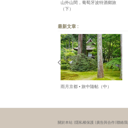
山外山間，葡萄牙波特酒鄉旅
（下）
最新文章 :
雨月京都 • 旅中隨帖（中）
關於本站
∣
隱私權保護
∣
廣告與合作
∣
聯絡我