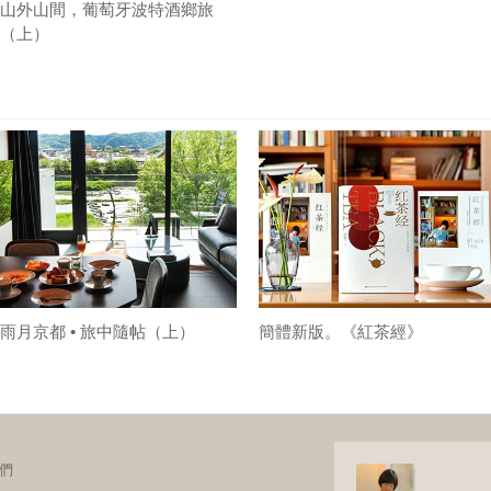
山外山間，葡萄牙波特酒鄉旅
（上）
雨月京都 • 旅中隨帖（上）
簡體新版。《紅茶經》
們