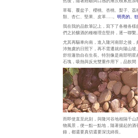
然後，隨著經驗與口感的漸次積累愈加
草莓、覆盆子、櫻桃、杏桃、梨子、荔
類、杏仁、堅果、皮革……。
明亮的、
我在我的品飲筆記上，寫下了各種各樣
們之於釀酒的種種理念堅持，逐一聯繫
尤其再驅車向南，進入隆河南部之後，
沛無虞的日照下，再不需遷就向陽山坡
舒坦蓬勃自在生長。特別像是南部明星產區C
石塊，吸熱與反光雙重作用下，品飲間
而即使直至此刻，與隆河谷地相隔千山
物風景，便一點一點地，隨著揚起的酒
錄，都還要真切還要深沈綿長。