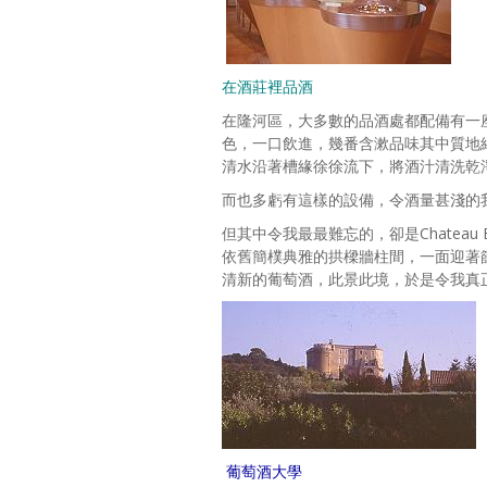
在酒莊裡品酒
在隆河區，大多數的品酒處都配備有一
色，一口飲進，幾番含漱品味其中質地
清水沿著槽緣徐徐流下，將酒汁清洗乾
而也多虧有這樣的設備，令酒量甚淺的
但其中令我最最難忘的，卻是Chateau
依舊簡樸典雅的拱樑牆柱間，一面迎著
清新的葡萄酒，此景此境，於是令我真
葡萄酒大學