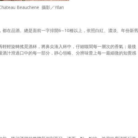
Chateau Beauchene 攝影／Yilan
，都在品酒。總是面前一字排開6∼10種以上，依照白紅、濃淡、年份新
再輕輕旋轉搖晃酒杯，將鼻尖湊入杯中，仔細嗅聞每一層次的香氣；最後
讓酒汁滑過口中的每一部分，靜心領略、分辨味蕾上每一最細微的知覺感