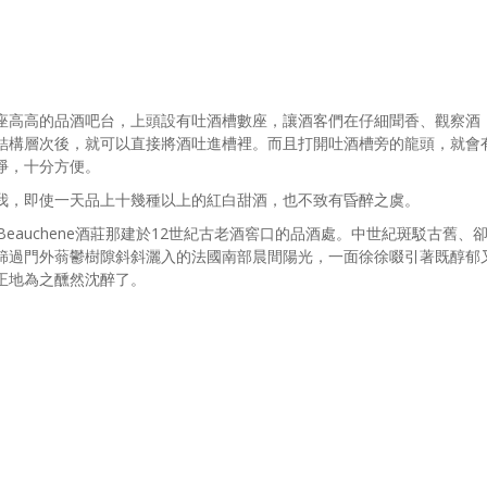
座高高的品酒吧台，上頭設有吐酒槽數座，讓酒客們在仔細聞香、觀察酒
結構層次後，就可以直接將酒吐進槽裡。而且打開吐酒槽旁的龍頭，就會
淨，十分方便。
我，即使一天品上十幾種以上的紅白甜酒，也不致有昏醉之虞。
 Beauchene酒莊那建於12世紀古老酒窖口的品酒處。中世紀斑駁古舊、
篩過門外蓊鬱樹隙斜斜灑入的法國南部晨間陽光，一面徐徐啜引著既醇郁
正地為之醺然沈醉了。