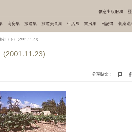
創意出版服務
歷
集
廚房集
旅遊集
旅遊美食集
生活風
書房集
日記簿
餐桌週
（下） (2001.11.23)
01.11.23)
分享貼文 :