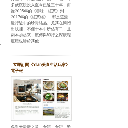
多歲沉浸投入至今已逾三十年，而
從2005年的《尋味．紅茶》到
2017年的《紅茶經》，都是這漫
漫行途中的珍貴結晶。尤其在簡體
舊
出版裡，不僅十本中所佔有二，且
兩本加起來，流傳與印行之深廣程
度應也勝於其他……
，
立即訂閱《Yilan美食生活玩家》
電子報
各單元最新文章、食譜、食記、遊