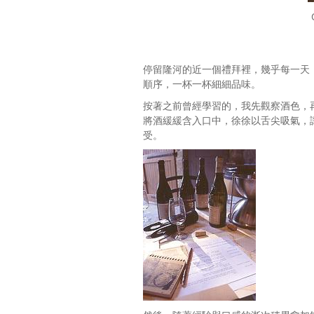
停留隆河的近一個禮拜裡，幾乎每一天
順序，一杯一杯細細品味。
按著之前曾經學習的，我先觀察酒色，
將酒緩緩含入口中，徐徐以舌尖吸氣，
受。