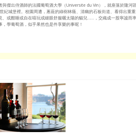
出侍酒師的法國葡萄酒大學（Universite du Vin），就座落於隆河
山的一座中世紀城堡裡。校園周遭，蔥蘢的綠樹林蔭、清幽的石板街道、看得出重重
見、或酣睡或自在嘻玩或瞇眼舒服曬太陽的貓兒……，交織成一股寧謐而
事，學葡萄酒，似乎果然也是件享樂的事呢！