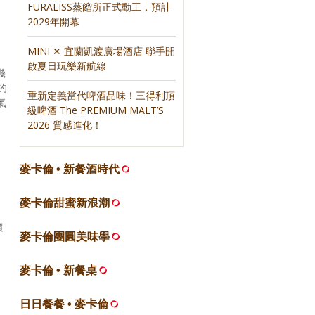
FURALISS蒸餾所正式動工，預計
2029年開幕
MINI ✕ 宜蘭凱渡廣場酒店 聯手開
啟夏日玩樂新航線
幾
的
重新定義當代啤酒品味！三得利頂
氣
級啤酒 The PREMIUM MALT’S
2026 質感進化！
麥卡倫 • 新餐酒時代
」
麥卡倫甜蜜新浪潮
價
麥卡倫團圓美味學
麥卡倫 • 新餐桌
日日餐餐 • 麥卡倫