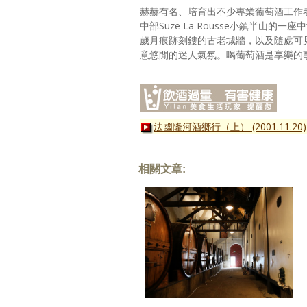
赫赫有名、培育出不少專業葡萄酒工作者與傑
中部Suze La Rousse小鎮半
歲月痕跡刻鏤的古老城牆，以及隨處可
意悠閒的迷人氣氛。喝葡萄酒是享樂的
法國隆河酒鄉行（上） (2001.11.20)
相關文章: