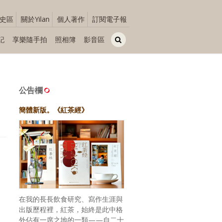
史區
關於Yilan
個人著作
訂閱電子報
記
享樂隨手拍
照相簿
影音區
公告欄
簡體新版。《紅茶經》
在我的長長飲食研究、寫作生涯與
出版歷程裡，紅茶，始終是此中格
外佔有一席之地的一類——自二十