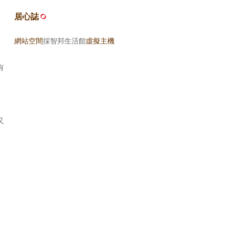
居心誌
網站空間
採智邦生活館
虛擬主機
有
卻
又