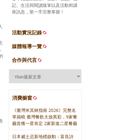
。
記、生活與閱讀隨筆以及活動和講
座訊息，第一手完整掌握！
人
活動實況記錄
充
媒體報導一覽
，
的
合作與代言
消費櫥窗
《臺灣米其林指南 2026》完整名
單揭曉 臺灣餐飲大放異彩，9家餐
地
廳首獲一星肯定 2家新進二星餐廳
日本威士忌新地標啟動：富良詩