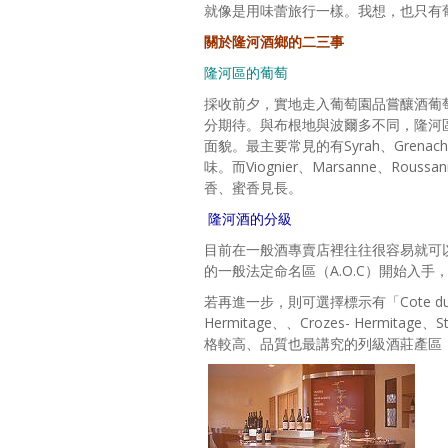
就像是用味蕾旅行一樣。我想，也只有
關於隆河酒鄉的二三事
隆河區的葡萄
採收前夕，實地走入葡萄園品嘗釀酒葡
分期待。與布根地與波爾多不同，隆河
面貌。最主要常見的有Syrah、Gren
味。而Viognier、Marsanne、Rouss
香、蜜香見長。
隆河酒的分級
目前在一般酒專賣店裡往往很容易就可以發
的一般法定命名區（A.O.C）開始入
若再進一步，則可選擇標示有「Cote du R
Hermitage、、Crozes- Hermitage、
格較高、品質也最講究的列級酒莊產區（Crus 