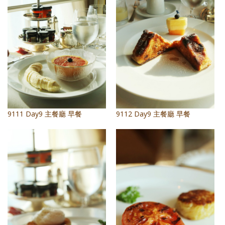
照相簿
影音區
創意出版服務
歷史區
關於Yilan
9111 Day9 主餐廳 早餐
9112 Day9 主餐廳 早餐
個人著作
活動實況記錄
媒體報導一覽
合作與代言
訂閱電子報