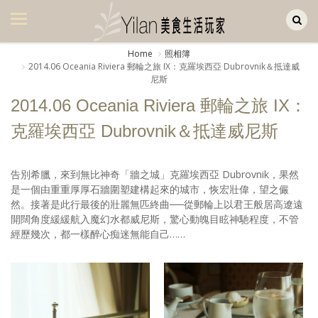
Yilan作品區
美食集
Home
照相簿
2014.06 Oceania Riviera 郵輪之旅 IX：克羅埃西亞 Dubrovnik＆抵達威
美飲集
尼斯
廚房集
2014.06 Oceania Riviera 郵輪之旅 IX：
克羅埃西亞 Dubrovnik＆抵達威尼斯
旅遊集
旅遊美食集
告別希臘，來到無比神奇「牆之城」克羅埃西亞 Dubrovnik，果然
生活風
是一個由重重厚厚石牆圍塑建構起來的城市，恢宏壯偉，望之儼
然。接著是此行最後的壯麗無匹終曲──從郵輪上以君王般居高遼遠
書房集
開闊角度緩緩航入魔幻水都威尼斯，驚心動魄目眩神馳程度，不管
經歷幾次，都一樣醉心痴迷無能自己……
日記簿
餐桌週記
享樂隨手拍