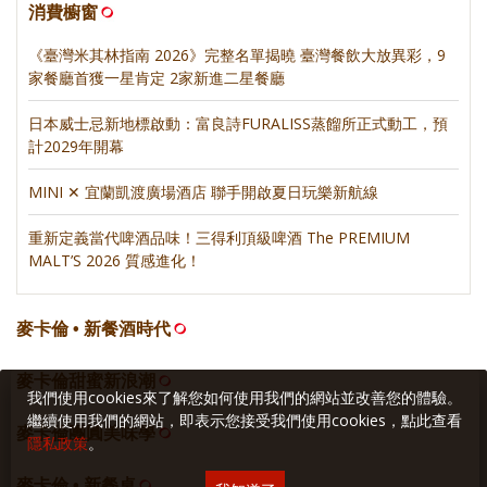
消費櫥窗
《臺灣米其林指南 2026》完整名單揭曉 臺灣餐飲大放異彩，9
家餐廳首獲一星肯定 2家新進二星餐廳
日本威士忌新地標啟動：富良詩FURALISS蒸餾所正式動工，預
計2029年開幕
MINI ✕ 宜蘭凱渡廣場酒店 聯手開啟夏日玩樂新航線
重新定義當代啤酒品味！三得利頂級啤酒 The PREMIUM
MALT’S 2026 質感進化！
麥卡倫 • 新餐酒時代
麥卡倫甜蜜新浪潮
我們使用cookies來了解您如何使用我們的網站並改善您的體驗。
繼續使用我們的網站，即表示您接受我們使用cookies，點此查看
麥卡倫團圓美味學
隱私政策
。
麥卡倫 • 新餐桌