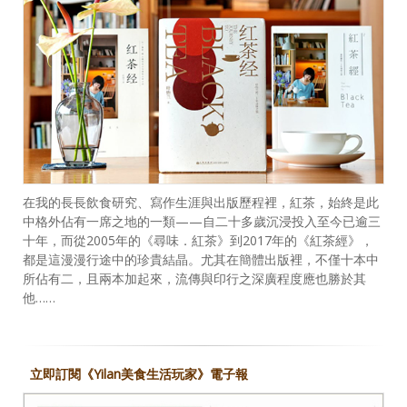
在我的長長飲食研究、寫作生涯與出版歷程裡，紅茶，始終是此
中格外佔有一席之地的一類——自二十多歲沉浸投入至今已逾三
十年，而從2005年的《尋味．紅茶》到2017年的《紅茶經》，
都是這漫漫行途中的珍貴結晶。尤其在簡體出版裡，不僅十本中
所佔有二，且兩本加起來，流傳與印行之深廣程度應也勝於其
他……
立即訂閱《Yilan美食生活玩家》電子報