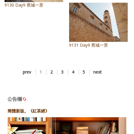
9130 Day9 舊城一景
9131 Day9 舊城一景
prev
1
2
3
4
5
next
公告欄
簡體新版。《紅茶經》