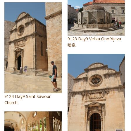
9123 Day9 Velika Onofrijeva
噴泉
9124 Day9 Saint Saviour
Church