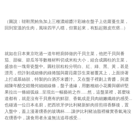
（圖說：韃靼黑鮪魚加上三種濃縮醬汁彩繪在盤子上佐蘿蔓生菜，
回到室溫的生肉，風味四平八穩，但嘗起來，有點起雞皮疙瘩…）
就如在日本東京吃過一道年輕廚師做的干貝主菜，他把干貝與番
茄、甜椒、節瓜等等數種材料切成米粒大小，組合成圓柱的主菜，
盛放在一塊骨瓷盤中。圓柱狀粒粒分明白、紅、綠、黑、黃，甚是
漂亮，些許剝成細條的綠捲鬚與蘿菈蘿莎生菜被覆其上，上面掛著
上打成慕絲狀，特製的白酒芥末醬汁。又在盤子裡劃上青醬，與濃
縮陳年醋交錯幾何細細線條，盤子邊緣，用數種細小花瓣與碾碎堅
果拉出一條細弧線…呈現出一幅藝術之作……然，這盤菜裡，甚麼味
道都有，就是沒有干貝應有的鮮甜、香氣或是貝肉細嫩纖維的感受…
也碰過一位日本名廚，把西班牙伊比利豬新鮮肉排煎得香酥後，置
入盤中，蓋上漫著燻香的玻璃杯……讓伊比利豬油脂裡橡實香氣淹沒
在燻香中，讓食用者永遠無法追尋感受…