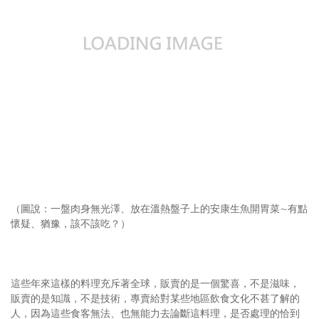
（圖說：一盤肉身無光澤、放在溫熱盤子上的安康生魚開胃菜∼有點
懷疑、猶豫，該不該吃？）
這些年來這樣的料理充斥著全球，販賣的是一個驚喜，不是滋味，
販賣的是知識，不是技術，專賣給對某些地區飲食文化不甚了解的
人，因為這些食客無法、也無能力去論斷這料理，是否處理的恰到