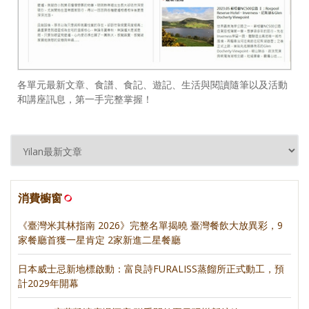
各單元最新文章、食譜、食記、遊記、生活與閱讀隨筆以及活動
和講座訊息，第一手完整掌握！
消費櫥窗
《臺灣米其林指南 2026》完整名單揭曉 臺灣餐飲大放異彩，9
家餐廳首獲一星肯定 2家新進二星餐廳
日本威士忌新地標啟動：富良詩FURALISS蒸餾所正式動工，預
計2029年開幕