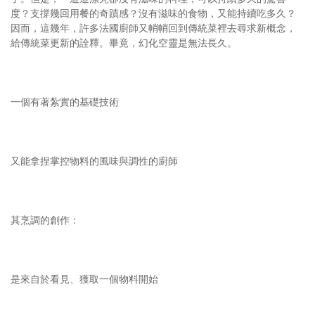
度？支撐幾回用餐的奇蹟感？沒有滋味的食物，又能持續吃多久？
因而，這幾年，許多法國廚師又帩帩回到傳統菜裡去尋求新概念，
給傳統菜更新的詮釋。畢竟，幻化空靈是無法長久。
一個有著紮實的基礎技術
又能拿捏掌控物料的風味與調性的廚師
其烹調的創作：
是來自於看見、獲取一個物料開始