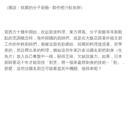
（圖說：炫耀的分子廚藝∼製作橙汁鮭魚卵）
當西方十幾年開始，吹起新派料理、東方禪風、分子廚藝等等新觀
點的烹調概念時，海外歸國的廚師們、或是在大飯店跟著外籍主廚
工作的年輕廚師們，都被這股色彩繽紛、炫耀的料理迷惑著。所學
來的，所詮釋出來的料理，猶如這些年來許多法國名廚把刺身（生
魚片）放入自己餐盤中一樣，顯得乏味、欠缺說服力。如果，日本
廚師要花十年才能習得「割烹」裡一個來處裡刺身的技術∼「割」，
那麼，這些法國名廚怎可能看盡其中機關、做得來呢？