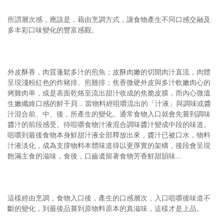
照相簿
所謂層次感，應該是，藉由烹調方式，讓食物產生不同口感交融及
多丰彩口味變化的豐富感觀。
影音區
創意出版服務
外皮酥香，肉質蓬鬆多汁的煎魚；皮酥肉嫩的切開肉汁直流，肉體
歷史區
呈現淺粉紅色的炸豬排、煎雞排；焦香微硬外皮與多汁軟嫩肉心的
烤雞肉串，或是表面乾烙至流出甜汁收成的焦脆皮膜，而內心微溫
關於Yilan
生嫩纖維口感的鮮干貝… 當物料經咀嚼流出的「汁液」與調味或醬
汁混合前、中、後，所產生的變化。通常食物入口就會先嘗到調味
個人著作
醬汁的前段感受。待咀嚼食物汁液混合調味醬汁變成中段的味道。
活動實況記錄
咀嚼到最後食物本身鮮甜汁液全部釋放出來，醬汁已被口水，物料
汁液淡化，成為支撐物料本體味道得以更厚實的架構，後段會呈現
媒體報導一覽
飽滿主食的滋味，食後，口齒遺留著食物芳香鮮甜韻味…
合作與代言
訂閱電子報
這樣經由烹調，食物入口後，產生的口感層次，入口咀嚼後味道不
斷的變化，到最後品嘗到原物料原本的真滋味，這樣才是上品。