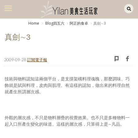
Yilan作品區
美食集
Home
Blog四五六
阿正的食卓
真劍∼3
美飲集
真劍∼3
廚房集
旅遊集
2009-09-28
訂閱電子報
旅遊美食集
技術與物料認知這兩個平台，是支撐架構料理魂魄，那麼調味、巧
生活風
飾就是賦與料理，皮肉與肌理。有這樣的認知，做出來的料理自然
就產生所謂層次感。
書房集
日記簿
外觀的層次感，不只是物料層疊的視覺效果。也不只是多種物料一
餐桌週記
起入口所產生變化的味道。這樣的層次感，只算得上是∼凡品。
享樂隨手拍