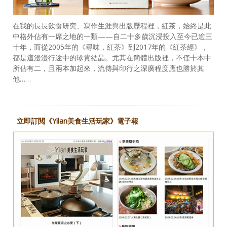
在我的長長飲食研究、寫作生涯與出版歷程裡，紅茶，始終是此
中格外佔有一席之地的一類——自二十多歲沉浸投入至今已逾三
十年，而從2005年的《尋味．紅茶》到2017年的《紅茶經》，
都是這漫漫行途中的珍貴結晶。尤其在簡體出版裡，不僅十本中
所佔有二，且兩本加起來，流傳與印行之深廣程度應也勝於其
他……
立即訂閱《Yilan美食生活玩家》電子報