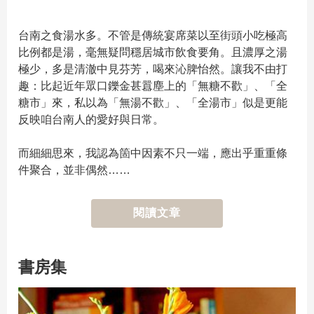
台南之食湯水多。不管是傳統宴席菜以至街頭小吃極高
比例都是湯，毫無疑問穩居城市飲食要角。且濃厚之湯
極少，多是清澈中見芬芳，喝來沁脾怡然。讓我不由打
趣：比起近年眾口鑠金甚囂塵上的「無糖不歡」、「全
糖市」來，私以為「無湯不歡」、「全湯市」似是更能
反映咱台南人的愛好與日常。
而細細思來，我認為箇中因素不只一端，應出乎重重條
件聚合，並非偶然……
閱讀文章
書房集