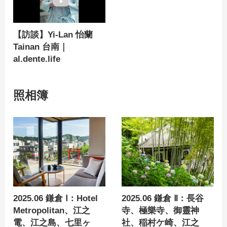
【訪談】Yi-Lan 怡蘭
Tainan 台南｜
al.dente.life
照相簿
2025.06 鎌倉 Ⅰ：Hotel
2025.06 鎌倉 Ⅱ：長谷
Metropolitan、江之
寺、極樂寺、御靈神
電、江之島、七里ヶ
社、稲村ケ崎、江之