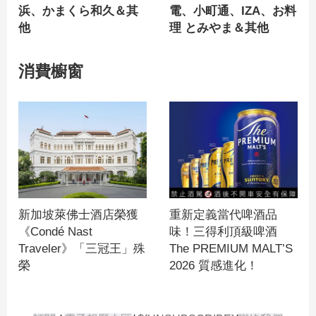
浜、かまくら和久＆其
電、小町通、IZA、お料
他
理 とみやま＆其他
消費櫥窗
新加坡萊佛士酒店榮獲
重新定義當代啤酒品
《Condé Nast
味！三得利頂級啤酒
Traveler》「三冠王」殊
The PREMIUM MALT’S
榮
2026 質感進化！