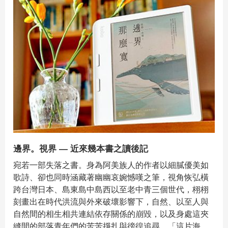
邊界。視界 — 近來幾本書之讀後記
宛若一部失落之書。身為阿美族人的作者以細膩優美如
歌詩、卻也同時涵藏著幽幽哀婉憾嘆之筆，視角恢弘橫
跨台灣日本、島東島中島西以至老中青三個世代，栩栩
刻畫出在時代洪流與外來破壞影響下，自然、以至人與
自然間的相生相共連結依存關係的崩毀，以及身處這夾
縫間的部落青年們的苦苦掙扎與徬徨追尋。「這片海