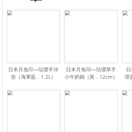
日本月兔印—琺瑯手沖
日本月兔印—琺瑯單手
日
壺（海軍藍．1.2L）
小牛奶鍋（黃．12cm）
理