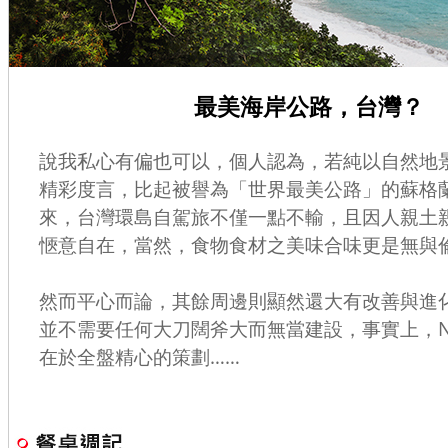
最美海岸公路，台灣？
說我私心有偏也可以，個人認為，若純以自然地
精彩度言，比起被譽為「世界最美公路」的蘇格蘭N
來，台灣環島自駕旅不僅一點不輸，且因人親土
愜意自在，當然，食物食材之美味合味更是無與
然而平心而論，其餘周邊則顯然還大有改善與進
並不需要任何大刀闊斧大而無當建設，事實上，N
在於全盤精心的策劃……