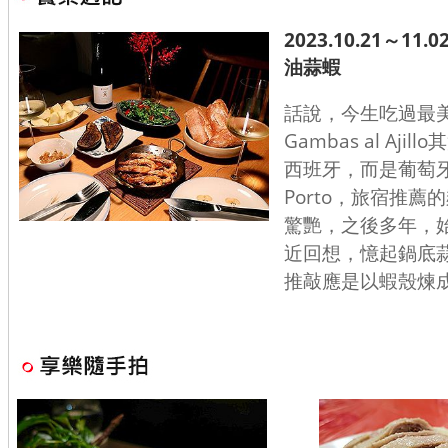
2023.10.21～1
油蒜蝦
話說，今生吃過最
Gambas al Aji
西班牙，而是葡萄
Porto，旅宿推
驚艷，之後多年，始
近回想，憶起鍋底
推敲應是以蝦殼煉