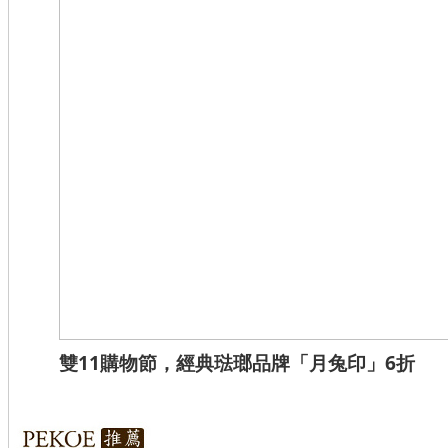
雙11購物節，經典琺瑯品牌「月兔印」6折