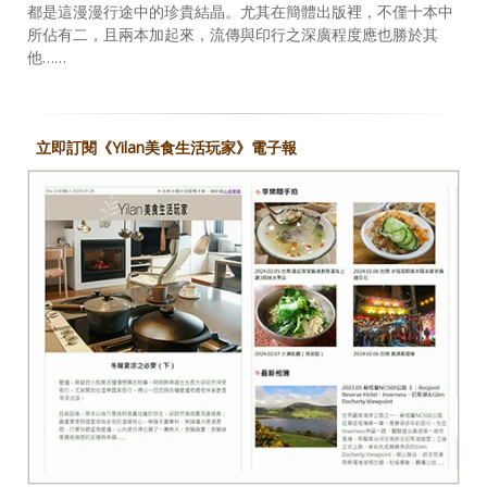
都是這漫漫行途中的珍貴結晶。尤其在簡體出版裡，不僅十本中
所佔有二，且兩本加起來，流傳與印行之深廣程度應也勝於其
他……
立即訂閱《Yilan美食生活玩家》電子報