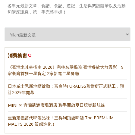
各單元最新文章、食譜、食記、遊記、生活與閱讀隨筆以及活動
和講座訊息，第一手完整掌握！
消費櫥窗
《臺灣米其林指南 2026》完整名單揭曉 臺灣餐飲大放異彩，9
家餐廳首獲一星肯定 2家新進二星餐廳
日本威士忌新地標啟動：富良詩FURALISS蒸餾所正式動工，預
計2029年開幕
MINI ✕ 宜蘭凱渡廣場酒店 聯手開啟夏日玩樂新航線
重新定義當代啤酒品味！三得利頂級啤酒 The PREMIUM
MALT’S 2026 質感進化！