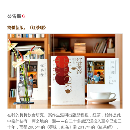
公告欄
簡體新版。《紅茶經》
在我的長長飲食研究、寫作生涯與出版歷程裡，紅茶，始終是此
中格外佔有一席之地的一類——自二十多歲沉浸投入至今已逾三
十年，而從2005年的《尋味．紅茶》到2017年的《紅茶經》，