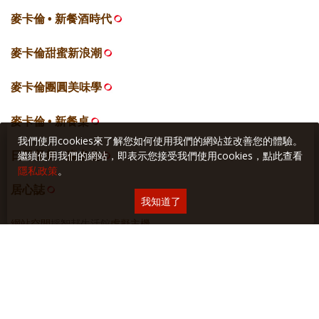
麥卡倫 • 新餐酒時代
麥卡倫甜蜜新浪潮
麥卡倫團圓美味學
麥卡倫 • 新餐桌
我們使用cookies來了解您如何使用我們的網站並改善您的體驗。
繼續使用我們的網站，即表示您接受我們使用cookies，點此查看
日日餐餐 • 麥卡倫
隱私政策
。
居心誌
我知道了
網站空間
採智邦生活館
虛擬主機
關於本站
∣
隱私權保護
∣
廣告與合作
∣
聯絡我們