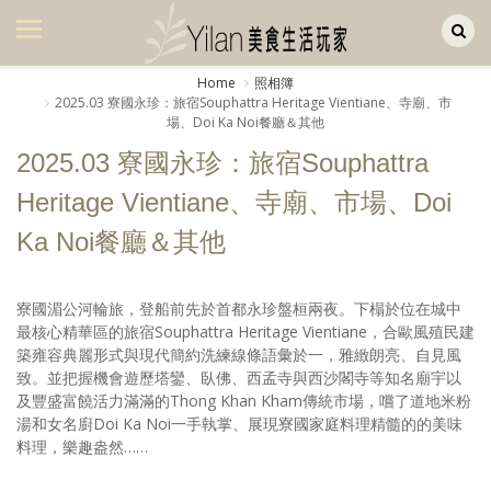
Yilan作品區
美食集
Home
照相簿
2025.03 寮國永珍：旅宿Souphattra Heritage Vientiane、寺廟、市
美飲集
場、Doi Ka Noi餐廳＆其他
廚房集
2025.03 寮國永珍：旅宿Souphattra
Heritage Vientiane、寺廟、市場、Doi
旅遊集
Ka Noi餐廳＆其他
旅遊美食集
生活風
寮國湄公河輪旅，登船前先於首都永珍盤桓兩夜。下榻於位在城中
最核心精華區的旅宿Souphattra Heritage Vientiane，合歐風殖民建
書房集
築雍容典麗形式與現代簡約洗練線條語彙於一，雅緻朗亮、自見風
致。並把握機會遊歷塔鑾、臥佛、西孟寺與西沙閣寺等知名廟宇以
日記簿
及豐盛富饒活力滿滿的Thong Khan Kham傳統市場，嚐了道地米粉
湯和女名廚Doi Ka Noi一手執掌、展現寮國家庭料理精髓的的美味
餐桌週記
料理，樂趣盎然……
享樂隨手拍