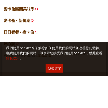
麥卡倫團圓美味學
麥卡倫 • 新餐桌
日日餐餐 • 麥卡倫
居心誌
我們使用cookies來了解您如何使用我們的網站並改善您的體驗。
繼續使用我們的網站，即表示您接受我們使用cookies，點此查看
網站空間
採智邦生活館
虛擬主機
隱私政策
。
我知道了
關於本站
∣
隱私權保護
∣
廣告與合作
∣
聯絡我們
Copyright © 2018 Yilan美食生活玩家 版權所有 未經授權禁止轉貼或節錄