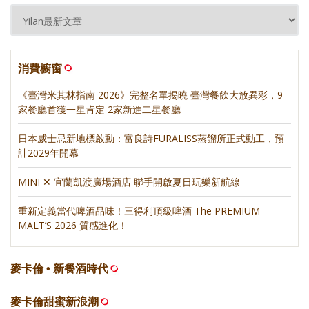
消費櫥窗
《臺灣米其林指南 2026》完整名單揭曉 臺灣餐飲大放異彩，9
家餐廳首獲一星肯定 2家新進二星餐廳
日本威士忌新地標啟動：富良詩FURALISS蒸餾所正式動工，預
計2029年開幕
MINI ✕ 宜蘭凱渡廣場酒店 聯手開啟夏日玩樂新航線
重新定義當代啤酒品味！三得利頂級啤酒 The PREMIUM
MALT’S 2026 質感進化！
麥卡倫 • 新餐酒時代
麥卡倫甜蜜新浪潮