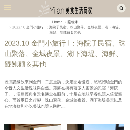
Yilan作品區
美食集
Home
照相簿
2023.10 金門小旅行 Ⅰ：海院子民宿、珠山聚落、金城夜景、湖下海堤、
美飲集
海鮮、餛飩麵＆其他
廚房集
2023.10 金門小旅行 Ⅰ：海院子民宿、珠
山聚落、金城夜景、湖下海堤、海鮮、
旅遊集
餛飩麵＆其他
旅遊美食集
生活風
因演講緣故來到金門，二度重訪，決定閒走慢遊，悠悠體驗金門的
今昔人文生活況味與自然。落腳在擁有著傲人窗景的民宿「海院
書房集
子」，浯島經典名景名勝全在眼前，十足在地味早餐也讓人倍覺窩
心。而首兩日之行腳：珠山聚落、金城鎮夜景、湖下海堤美景以及
日記簿
在地海鮮和小吃美味也讓人陶醉……
餐桌週記
享樂隨手拍