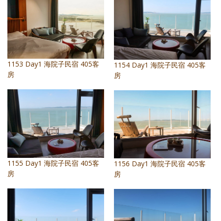
照相簿
影音區
創意出版服務
1153 Day1 海院子民宿 405客
1154 Day1 海院子民宿 405客
歷史區
房
房
關於Yilan
個人著作
活動實況記錄
媒體報導一覽
1155 Day1 海院子民宿 405客
1156 Day1 海院子民宿 405客
合作與代言
房
房
訂閱電子報