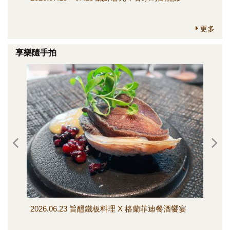
更多
享樂隨手拍
2026.06.23 旨醞鐵板料理 X 格蘭菲迪餐酒饗宴
202