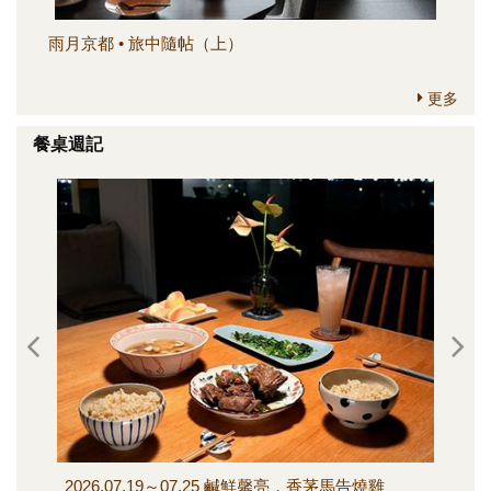
雨月京都 • 旅中隨帖（上）
簡
更多
餐桌週記
2026.07.19～07.25 鹹鮮馨亮，香茅馬告燒雞
202