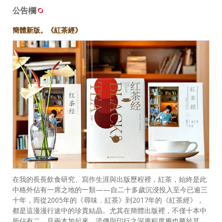
公告欄
簡體新版。《紅茶經》
在我的長長飲食研究、寫作生涯與出版歷程裡，紅茶，始終是此
中格外佔有一席之地的一類——自二十多歲沉浸投入至今已逾三
十年，而從2005年的《尋味．紅茶》到2017年的《紅茶經》，
都是這漫漫行途中的珍貴結晶。尤其在簡體出版裡，不僅十本中
所佔有二，且兩本加起來，流傳與印行之深廣程度應也勝於其