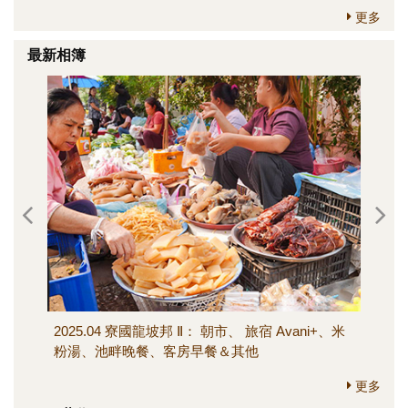
更多
最新相簿
2025.04 寮國龍坡邦 Ⅱ： 朝市、 旅宿 Avani+、米
202
粉湯、池畔晚餐、客房早餐＆其他
寺、M
其他
更多