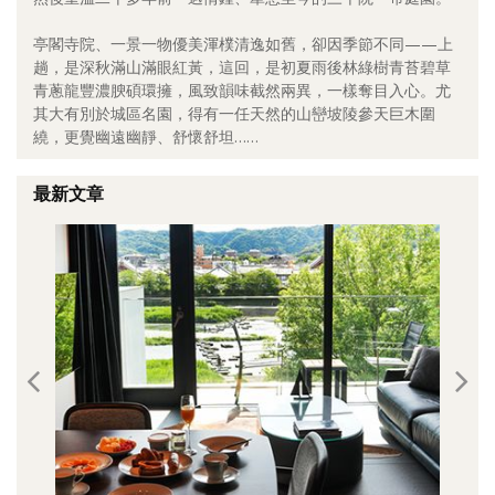
照相簿
亭閣寺院、一景一物優美渾樸清逸如舊，卻因季節不同——上
趟，是深秋滿山滿眼紅黃，這回，是初夏雨後林綠樹青苔碧草
影音區
青蔥龍豐濃腴碩環擁，風致韻味截然兩異，一樣奪目入心。尤
其大有別於城區名園，得有一任天然的山巒坡陵參天巨木圍
創意出版服務
繞，更覺幽遠幽靜、舒懷舒坦……
歷史區
最新文章
關於Yilan
個人著作
活動實況記錄
媒體報導一覽
合作與代言
訂閱電子報