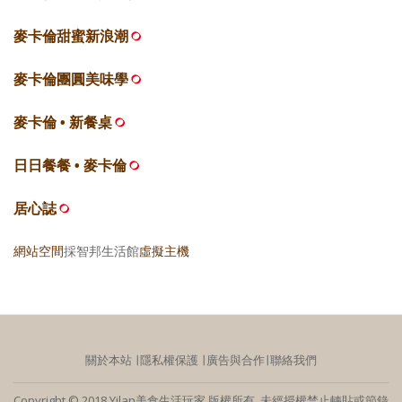
麥卡倫甜蜜新浪潮
麥卡倫團圓美味學
麥卡倫 • 新餐桌
日日餐餐 • 麥卡倫
居心誌
網站空間
採智邦生活館
虛擬主機
關於本站
∣
隱私權保護
∣
廣告與合作
∣
聯絡我們
Copyright © 2018 Yilan美食生活玩家 版權所有 未經授權禁止轉貼或節錄