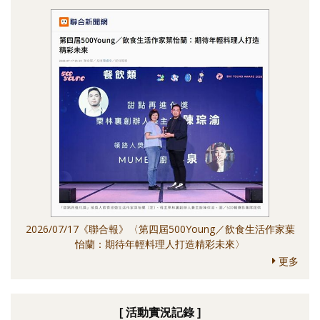
2026/07/17《聯合報》〈第四屆500Young／飲食生活作家葉
怡蘭：期待年輕料理人打造精彩未來〉
更多
[ 活動實況記錄 ]