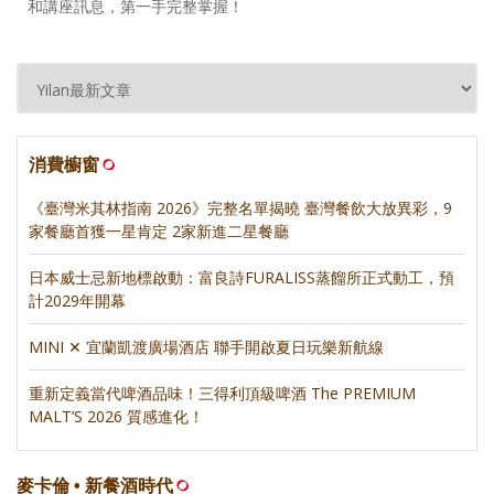
和講座訊息，第一手完整掌握！
消費櫥窗
《臺灣米其林指南 2026》完整名單揭曉 臺灣餐飲大放異彩，9
家餐廳首獲一星肯定 2家新進二星餐廳
日本威士忌新地標啟動：富良詩FURALISS蒸餾所正式動工，預
計2029年開幕
MINI ✕ 宜蘭凱渡廣場酒店 聯手開啟夏日玩樂新航線
重新定義當代啤酒品味！三得利頂級啤酒 The PREMIUM
MALT’S 2026 質感進化！
麥卡倫 • 新餐酒時代