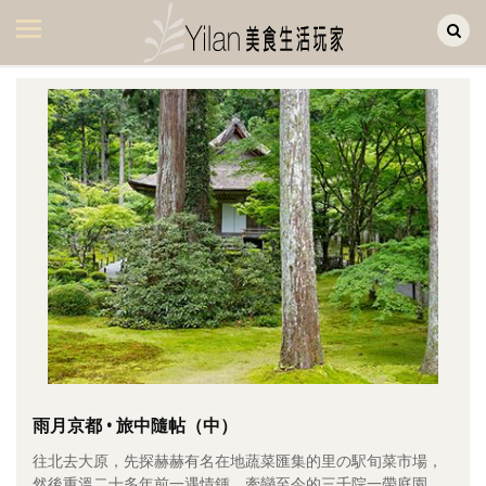
Yilan作品區
美食集
美飲集
廚房集
旅遊集
旅遊美食集
生活風
書房集
日記簿
餐桌週記
雨月京都 • 旅中隨帖（中）
往北去大原，先探赫赫有名在地蔬菜匯集的里の駅旬菜市場，
享樂隨手拍
然後重溫二十多年前一遇情鍾、牽戀至今的三千院一帶庭園。