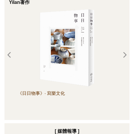
Yilan著作
《日日物事》‧ 寫樂文化
《日
[ 媒體報導 ]