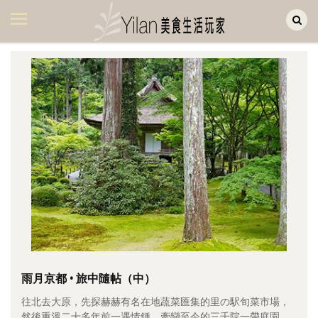
Yilan作品區
美食集
美飲集
廚房集
旅遊集
旅遊美食集
生活風
書房集
日記簿
餐桌週記
雨月京都 • 旅中隨帖（中）
往北去大原，先探赫赫有名在地蔬菜匯集的里の駅旬菜市場，
享樂隨手拍
然後重溫二十多年前一遇情鍾、牽戀至今的三千院一帶庭園。