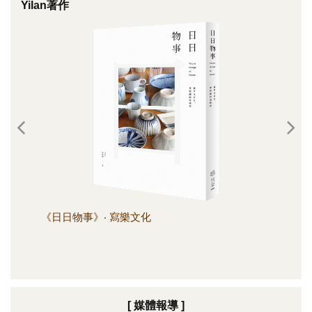
Yilan著作
《日日物事》‧ 寫樂文化
《日
[ 媒體報導 ]