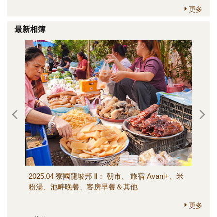
更多
最新相簿
2025.04 寮國龍坡邦 Ⅱ： 朝市、 旅宿 Avani+、米
202
粉湯、池畔晚餐、客房早餐＆其他
寺、M
其他
更多