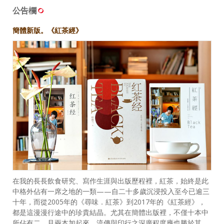
公告欄
簡體新版。《紅茶經》
在我的長長飲食研究、寫作生涯與出版歷程裡，紅茶，始終是此
中格外佔有一席之地的一類——自二十多歲沉浸投入至今已逾三
十年，而從2005年的《尋味．紅茶》到2017年的《紅茶經》，
都是這漫漫行途中的珍貴結晶。尤其在簡體出版裡，不僅十本中
所佔有二，且兩本加起來，流傳與印行之深廣程度應也勝於其