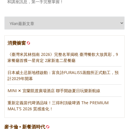
和講座訊息，第一手完整掌握！
消費櫥窗
《臺灣米其林指南 2026》完整名單揭曉 臺灣餐飲大放異彩，9
家餐廳首獲一星肯定 2家新進二星餐廳
日本威士忌新地標啟動：富良詩FURALISS蒸餾所正式動工，預
計2029年開幕
MINI ✕ 宜蘭凱渡廣場酒店 聯手開啟夏日玩樂新航線
重新定義當代啤酒品味！三得利頂級啤酒 The PREMIUM
MALT’S 2026 質感進化！
麥卡倫 • 新餐酒時代