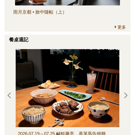
雨月京都 • 旅中隨帖（上）
簡
更多
餐桌週記
2026.07.19～07.25 鹹鮮馨亮，香茅馬告燒雞
202