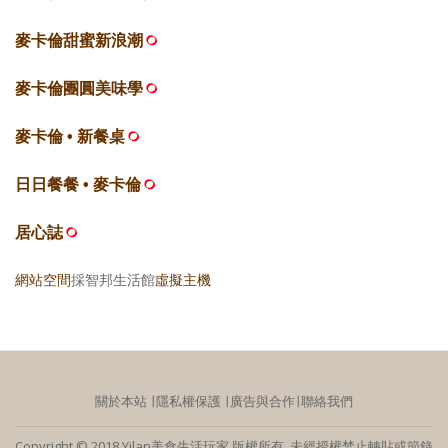
麥卡倫甜蜜新浪潮
麥卡倫團圓美味學
麥卡倫 • 新餐桌
日日餐餐 • 麥卡倫
居心誌
網站空間
採智邦生活館
虛擬主機
關於本站
∣
隱私權保護
∣
廣告與合作
∣
聯絡我們
Copyright © 2018 Yilan美食生活玩家 版權所有 未經授權禁止轉貼或節錄