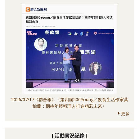
2026/07/17《聯合報》〈第四屆500Young／飲食生活作家葉
怡蘭：期待年輕料理人打造精彩未來〉
更多
[ 活動實況記錄 ]