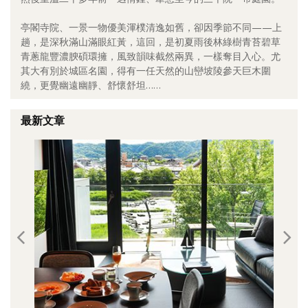
照相簿
亭閣寺院、一景一物優美渾樸清逸如舊，卻因季節不同——上
趟，是深秋滿山滿眼紅黃，這回，是初夏雨後林綠樹青苔碧草
影音區
青蔥龍豐濃腴碩環擁，風致韻味截然兩異，一樣奪目入心。尤
其大有別於城區名園，得有一任天然的山巒坡陵參天巨木圍
創意出版服務
繞，更覺幽遠幽靜、舒懷舒坦……
歷史區
最新文章
關於Yilan
個人著作
活動實況記錄
媒體報導一覽
合作與代言
訂閱電子報