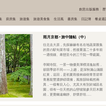
創意出版服務
歷
集
廚房集
旅遊集
旅遊美食集
生活風
書房集
日記簿
餐桌週
雨月京都 • 旅中隨帖（中）
往北去大原，先探赫赫有名在地蔬菜匯集
的里の駅旬菜市場，然後重溫二十多年前
一遇情鍾、牽戀至今的三千院一帶庭園。
亭閣寺院、一景一物優美渾樸清逸如舊，
卻因季節不同——上趟，是深秋滿山滿眼
紅黃，這回，是初夏雨後林綠樹青苔碧草
青蔥龍豐濃腴碩環擁，風致韻味截然兩
異，一樣奪目入心。尤其大有別於城區名
園，得有一任天然的山巒坡陵參天巨木圍
繞，更覺幽遠幽靜、舒懷舒坦……