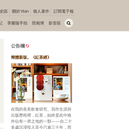
史區
關於Yilan
個人著作
訂閱電子報
記
享樂隨手拍
照相簿
影音區
公告欄
簡體新版。《紅茶經》
在我的長長飲食研究、寫作生涯與
出版歷程裡，紅茶，始終是此中格
外佔有一席之地的一類——自二十
多歲沉浸投入至今已逾三十年，而