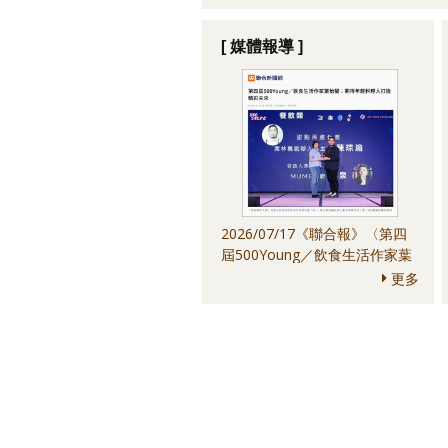
[ 媒體報導 ]
2026/07/17《聯合報》〈第四
屆500Young／飲食生活作家葉
怡蘭：期待年輕料理人打造精彩
更多
未來〉