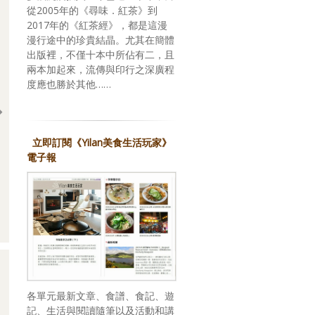
從2005年的《尋味．紅茶》到
2017年的《紅茶經》，都是這漫
漫行途中的珍貴結晶。尤其在簡體
出版裡，不僅十本中所佔有二，且
兩本加起來，流傳與印行之深廣程
度應也勝於其他……
立即訂閱《Yilan美食生活玩家》
電子報
回應期待？關於，《台灣米其林指南 2026》
各單元最新文章、食譜、食記、遊
記、生活與閱讀隨筆以及活動和講