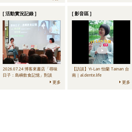
Culture Bar＆其他
anchoa＆其他
[ 活動實況記錄 ]
[ 影音區 ]
2026.07.24 博客來書店「尋味
【訪談】Yi-Lan 怡蘭 Tainan 台
日子：島嶼飲食記憶」對談
南｜al.dente.life
更多
更多