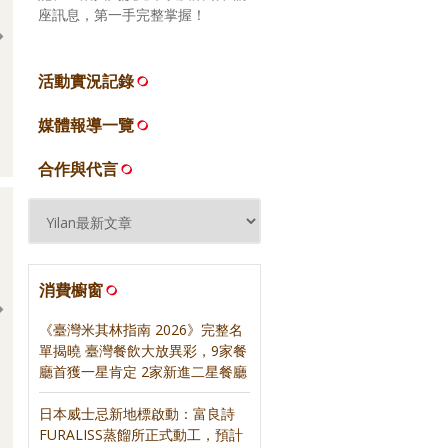
座訊息，第一手完整掌握！
活動實況記錄
026.06.23 旨醞鐵板料理 X
2026.06.26 永富魚丸店
媒體報導一覽
格蘭菲迪餐酒饗宴
合作與代言
消費櫥窗
《臺灣米其林指南 2026》完整名
單揭曉 臺灣餐飲大放異彩，9家餐
廳首獲一星肯定 2家新進二星餐廳
日日三餐，早 ‧ 午 ‧
《紅茶經》‧ 寫樂文化
》‧ 寫樂文化
日本威士忌新地標啟動：富良詩
FURALISS蒸餾所正式動工，預計