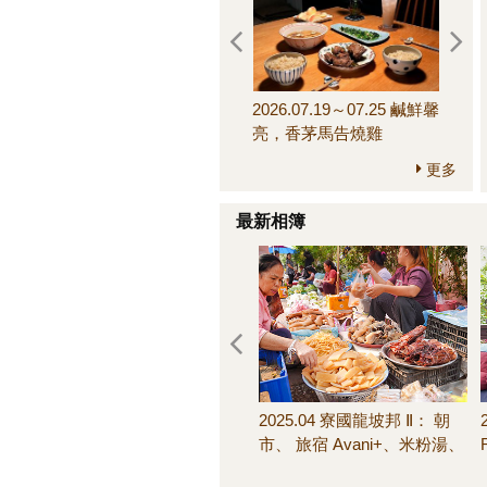
2026.07.19～07.25 鹹鮮馨
2026.
亮，香茅馬告燒雞
來，
更多
最新相簿
2025.04 寮國龍坡邦 Ⅱ： 朝
市、 旅宿 Avani+、米粉湯、
池畔晚餐、客房早餐＆其他