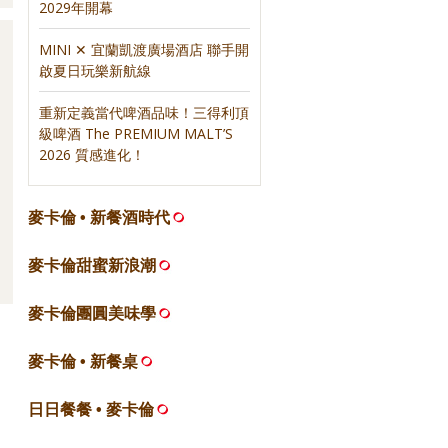
2029年開幕
MINI ✕ 宜蘭凱渡廣場酒店 聯手開
啟夏日玩樂新航線
重新定義當代啤酒品味！三得利頂
級啤酒 The PREMIUM MALT’S
2026 質感進化！
麥卡倫 • 新餐酒時代
麥卡倫甜蜜新浪潮
麥卡倫團圓美味學
麥卡倫 • 新餐桌
日日餐餐 • 麥卡倫