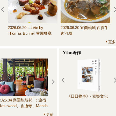
07.11～07.19 信手拈
2026.07.01～07.11 變奏
2026.06.20 La Vie by
2026.06.30 宜蘭頭城 西貢牛
2
饅頭新配搭
版！榨菜肉絲義大利麵
Thomas Buhner 睿麗餐廳
肉河粉
更多
Yilan著作
《日日物事》‧ 寫樂文化
《
2025.04 寮國龍坡邦 Ⅰ：旅宿
2025.06 鎌倉 III：圓覺寺、長
晚
Rosewood、香通寺、Manda
壽寺、建長寺、鶴岡八幡
de Laos餐廳、Little Lao
宮、鎌倉市農協連即賣所、
更多