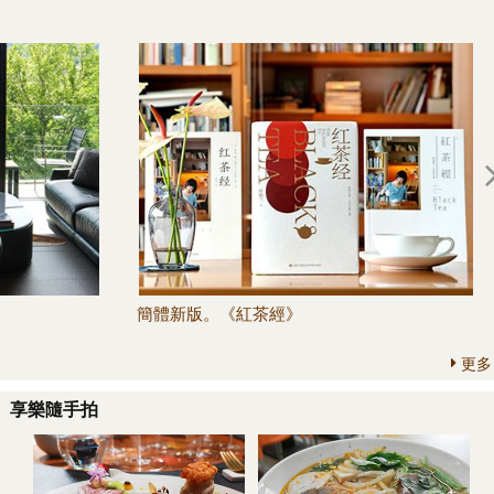
簡體新版。《紅茶經》
更多
享樂隨手拍