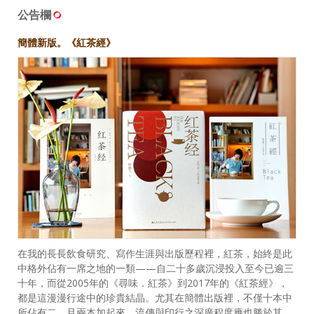
公告欄
簡體新版。《紅茶經》
在我的長長飲食研究、寫作生涯與出版歷程裡，紅茶，始終是此
中格外佔有一席之地的一類——自二十多歲沉浸投入至今已逾三
十年，而從2005年的《尋味．紅茶》到2017年的《紅茶經》，
都是這漫漫行途中的珍貴結晶。尤其在簡體出版裡，不僅十本中
所佔有二，且兩本加起來，流傳與印行之深廣程度應也勝於其