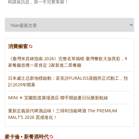
和講座訊息，第一手完整掌握！
消費櫥窗
《臺灣米其林指南 2026》完整名單揭曉 臺灣餐飲大放異彩，9
家餐廳首獲一星肯定 2家新進二星餐廳
日本威士忌新地標啟動：富良詩FURALISS蒸餾所正式動工，預
計2029年開幕
MINI ✕ 宜蘭凱渡廣場酒店 聯手開啟夏日玩樂新航線
重新定義當代啤酒品味！三得利頂級啤酒 The PREMIUM
MALT’S 2026 質感進化！
麥卡倫 • 新餐酒時代