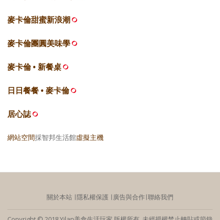
麥卡倫甜蜜新浪潮
麥卡倫團圓美味學
麥卡倫 • 新餐桌
日日餐餐 • 麥卡倫
居心誌
網站空間
採智邦生活館
虛擬主機
關於本站
∣
隱私權保護
∣
廣告與合作
∣
聯絡我們
Copyright © 2018 Yilan美食生活玩家 版權所有 未經授權禁止轉貼或節錄