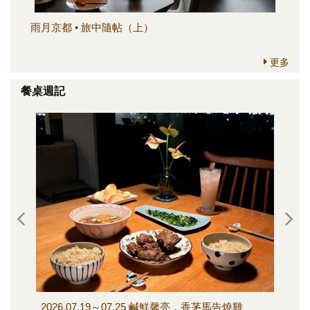
雨月京都 • 旅中隨帖（上）
簡
更多
餐桌週記
2026.07.19～07.25 鹹鮮馨亮，香茅馬告燒雞
202