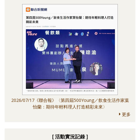
2026/07/17《聯合報》〈第四屆500Young／飲食生活作家葉
怡蘭：期待年輕料理人打造精彩未來〉
更多
[ 活動實況記錄 ]