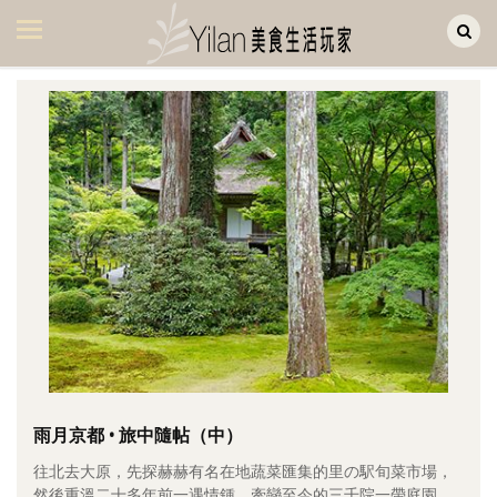
Yilan作品區
美食集
美飲集
廚房集
旅遊集
旅遊美食集
生活風
書房集
日記簿
餐桌週記
雨月京都 • 旅中隨帖（中）
往北去大原，先探赫赫有名在地蔬菜匯集的里の駅旬菜市場，
享樂隨手拍
然後重溫二十多年前一遇情鍾、牽戀至今的三千院一帶庭園。