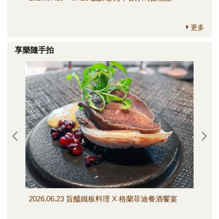
更多
享樂隨手拍
2026.06.23 旨醞鐵板料理 X 格蘭菲迪餐酒饗宴
202