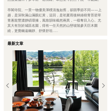
照相簿
亭閣寺院、一景一物優美渾樸清逸如舊，卻因季節不同——上
趟，是深秋滿山滿眼紅黃，這回，是初夏雨後林綠樹青苔碧草
影音區
青蔥龍豐濃腴碩環擁，風致韻味截然兩異，一樣奪目入心。尤
其大有別於城區名園，得有一任天然的山巒坡陵參天巨木圍
創意出版服務
繞，更覺幽遠幽靜、舒懷舒坦……
歷史區
最新文章
關於Yilan
個人著作
活動實況記錄
媒體報導一覽
合作與代言
訂閱電子報