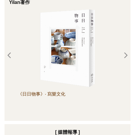
Yilan著作
《日日物事》‧ 寫樂文化
《日
[ 媒體報導 ]