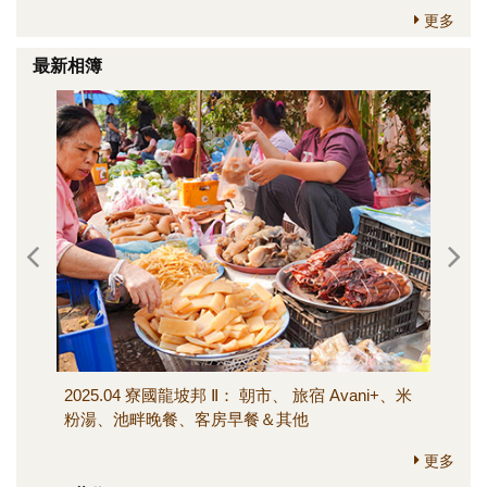
更多
最新相簿
2025.04 寮國龍坡邦 Ⅱ： 朝市、 旅宿 Avani+、米
202
粉湯、池畔晚餐、客房早餐＆其他
寺、M
其他
更多