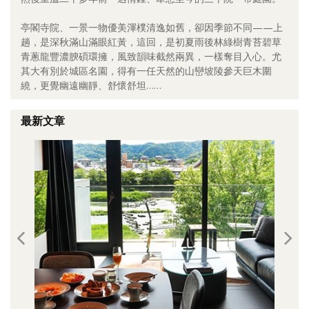
照相簿
亭閣寺院、一景一物優美渾樸清逸如舊，卻因季節不同——上
趟，是深秋滿山滿眼紅黃，這回，是初夏雨後林綠樹青苔碧草
影音區
青蔥龍豐濃腴碩環擁，風致韻味截然兩異，一樣奪目入心。尤
其大有別於城區名園，得有一任天然的山巒坡陵參天巨木圍
創意出版服務
繞，更覺幽遠幽靜、舒懷舒坦……
歷史區
最新文章
關於Yilan
個人著作
活動實況記錄
媒體報導一覽
合作與代言
訂閱電子報