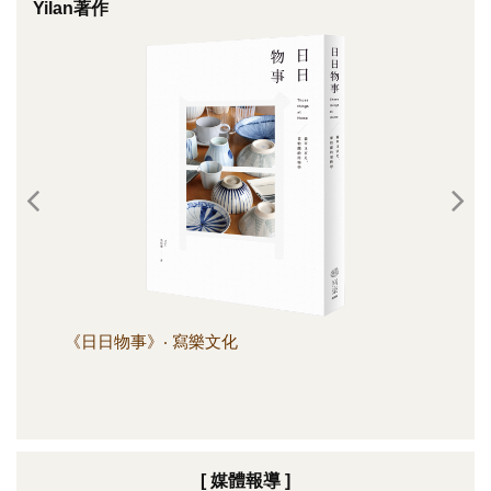
Yilan著作
《日日物事》‧ 寫樂文化
《日
[ 媒體報導 ]