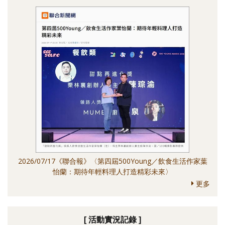
2026/07/17《聯合報》〈第四屆500Young／飲食生活作家葉
怡蘭：期待年輕料理人打造精彩未來〉
更多
[ 活動實況記錄 ]