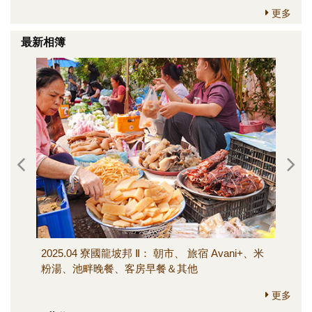
更多
最新相簿
2025.04 寮國龍坡邦 Ⅱ： 朝市、 旅宿 Avani+、米
202
粉湯、池畔晚餐、客房早餐＆其他
寺、M
其他
更多