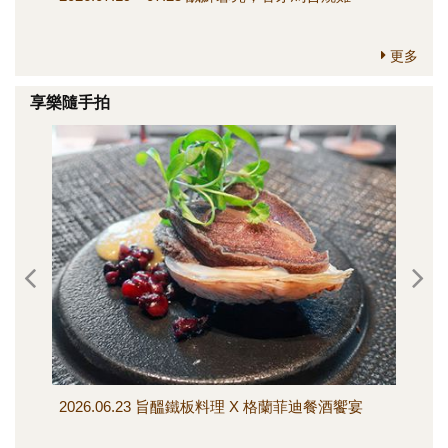
更多
享樂隨手拍
2026.06.23 旨醞鐵板料理 X 格蘭菲迪餐酒饗宴
202