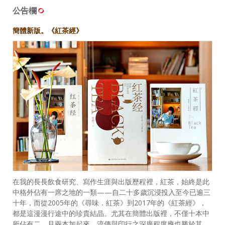
公告欄
簡體新版。《紅茶經》
在我的長長飲食研究、寫作生涯與出版歷程裡，紅茶，始終是此
中格外佔有一席之地的一類——自二十多歲沉浸投入至今已逾三
十年，而從2005年的《尋味．紅茶》到2017年的《紅茶經》，
都是這漫漫行途中的珍貴結晶。尤其在簡體出版裡，不僅十本中
所佔有二，且兩本加起來，流傳與印行之深廣程度應也勝於其