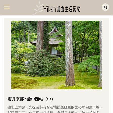
Yilan作品區
美食集
美飲集
廚房集
旅遊集
旅遊美食集
生活風
書房集
日記簿
餐桌週記
雨月京都 • 旅中隨帖（中）
往北去大原，先探赫赫有名在地蔬菜匯集的里の駅旬菜市場，
享樂隨手拍
然後重溫二十多年前一遇情鍾、牽戀至今的三千院一帶庭園。