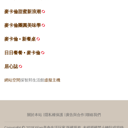
麥卡倫甜蜜新浪潮
麥卡倫團圓美味學
麥卡倫 • 新餐桌
日日餐餐 • 麥卡倫
居心誌
網站空間
採智邦生活館
虛擬主機
關於本站
∣
隱私權保護
∣
廣告與合作
∣
聯絡我們
Copyright © 2018 Yilan美食生活玩家 版權所有 未經授權禁止轉貼或節錄