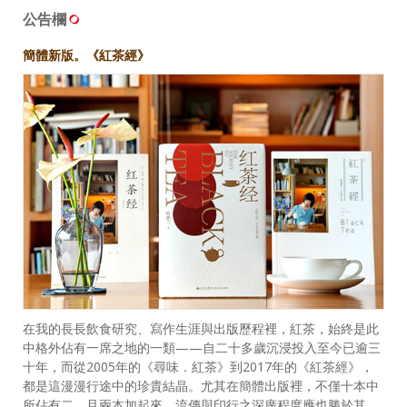
公告欄
簡體新版。《紅茶經》
在我的長長飲食研究、寫作生涯與出版歷程裡，紅茶，始終是此
中格外佔有一席之地的一類——自二十多歲沉浸投入至今已逾三
十年，而從2005年的《尋味．紅茶》到2017年的《紅茶經》，
都是這漫漫行途中的珍貴結晶。尤其在簡體出版裡，不僅十本中
所佔有二，且兩本加起來，流傳與印行之深廣程度應也勝於其