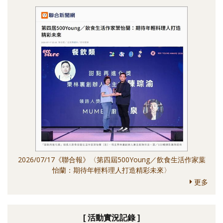
2026/07/17《聯合報》〈第四屆500Young／飲食生活作家葉
怡蘭：期待年輕料理人打造精彩未來〉
更多
[ 活動實況記錄 ]