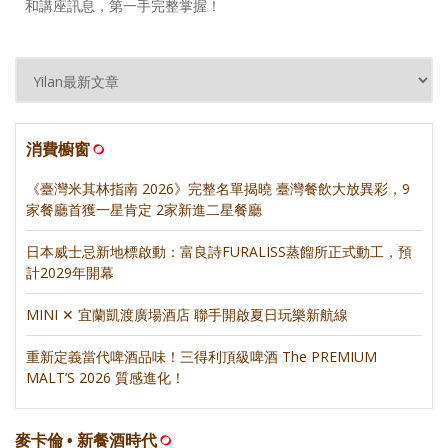
和講座訊息，第一手完整掌握！
消費櫥窗
《臺灣米其林指南 2026》完整名單揭曉 臺灣餐飲大放異彩，9
家餐廳首獲一星肯定 2家新進二星餐廳
日本威士忌新地標啟動：富良詩FURALISS蒸餾所正式動工，預
計2029年開幕
MINI ✕ 宜蘭凱渡廣場酒店 聯手開啟夏日玩樂新航線
重新定義當代啤酒品味！三得利頂級啤酒 The PREMIUM
MALT’S 2026 質感進化！
麥卡倫 • 新餐酒時代