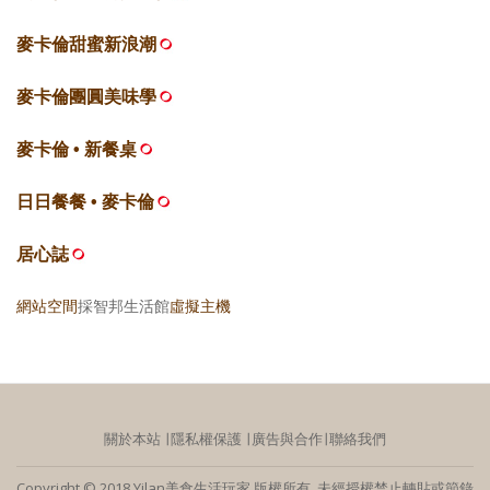
麥卡倫甜蜜新浪潮
麥卡倫團圓美味學
麥卡倫 • 新餐桌
日日餐餐 • 麥卡倫
居心誌
網站空間
採智邦生活館
虛擬主機
關於本站
∣
隱私權保護
∣
廣告與合作
∣
聯絡我們
Copyright © 2018 Yilan美食生活玩家 版權所有 未經授權禁止轉貼或節錄