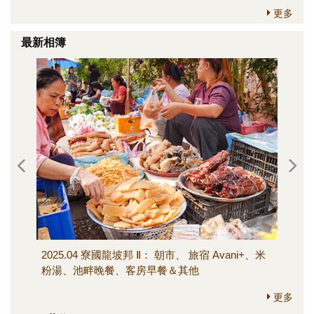
更多
最新相簿
2025.04 寮國龍坡邦 Ⅱ： 朝市、 旅宿 Avani+、米
202
粉湯、池畔晚餐、客房早餐＆其他
寺、M
其他
更多