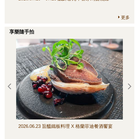
更多
享樂隨手拍
2026.06.23 旨醞鐵板料理 X 格蘭菲迪餐酒饗宴
202