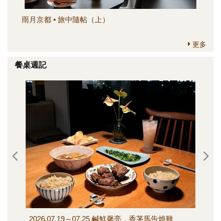
雨月京都 • 旅中隨帖（上）
簡
更多
餐桌週記
2026.07.19～07.25 鹹鮮馨亮，香茅馬告燒雞
202