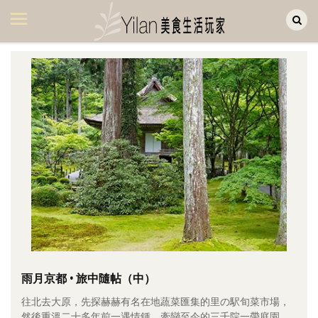
Yilan作品區
美食集
美飲集
廚房集
旅遊集
旅遊美食集
生活風
書房集
日記簿
餐桌週記
雨月京都 • 旅中隨帖（中）
往北去大原，先探赫赫有名在地蔬菜匯集的里の駅旬菜市場，
享樂隨手拍
然後重溫二十多年前一遇情鍾、牽戀至今的三千院一帶庭園。