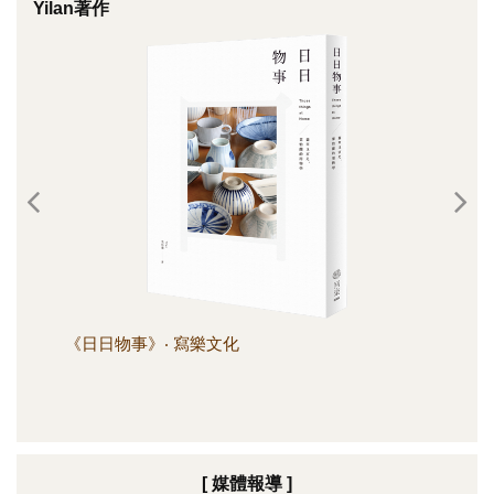
Yilan著作
《日日物事》‧ 寫樂文化
《日
[ 媒體報導 ]