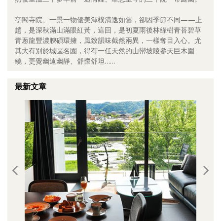
照相簿
亭閣寺院、一景一物優美渾樸清逸如舊，卻因季節不同——上
趟，是深秋滿山滿眼紅黃，這回，是初夏雨後林綠樹青苔碧草
影音區
青蔥龍豐濃腴碩環擁，風致韻味截然兩異，一樣奪目入心。尤
其大有別於城區名園，得有一任天然的山巒坡陵參天巨木圍
創意出版服務
繞，更覺幽遠幽靜、舒懷舒坦……
歷史區
最新文章
關於Yilan
個人著作
活動實況記錄
媒體報導一覽
合作與代言
訂閱電子報