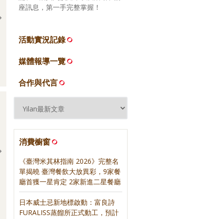
座訊息，第一手完整掌握！
活動實況記錄
2026.06.16 宜蘭礁溪 來益海
2026.06.16 宜蘭頭城 當下咖
媒體報導一覽
燒
啡
合作與代言
消費櫥窗
《臺灣米其林指南 2026》完整名
單揭曉 臺灣餐飲大放異彩，9家餐
廳首獲一星肯定 2家新進二星餐廳
日日三餐，早 ‧ 午 ‧
《紅茶經》‧ 寫樂文化
》‧ 寫樂文化
日本威士忌新地標啟動：富良詩
FURALISS蒸餾所正式動工，預計