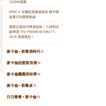
2029年開幕
MINI ✕ 宜蘭凱渡廣場酒店 聯手開
啟夏日玩樂新航線
重新定義當代啤酒品味！三得利頂
級啤酒 The PREMIUM MALT’S
2026 質感進化！
麥卡倫 • 新餐酒時代
麥卡倫甜蜜新浪潮
麥卡倫團圓美味學
麥卡倫 • 新餐桌
日日餐餐 • 麥卡倫