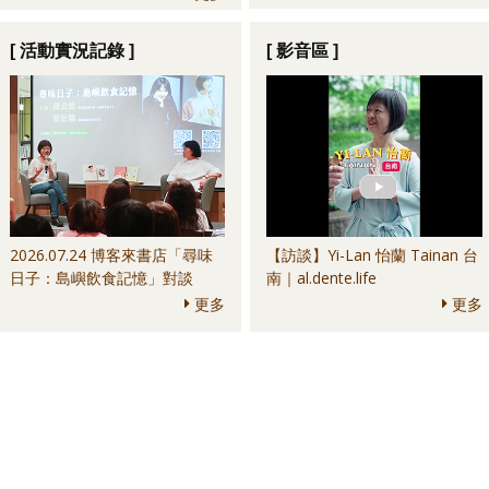
Culture Bar＆其他
anchoa＆其他
[ 活動實況記錄 ]
[ 影音區 ]
2026.07.24 博客來書店「尋味
【訪談】Yi-Lan 怡蘭 Tainan 台
日子：島嶼飲食記憶」對談
南｜al.dente.life
更多
更多