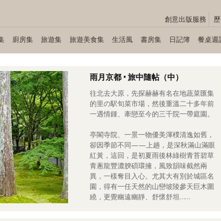
創意出版服務
歷
集
廚房集
旅遊集
旅遊美食集
生活風
書房集
日記簿
餐桌週
雨月京都 • 旅中隨帖（中）
往北去大原，先探赫赫有名在地蔬菜匯集
的里の駅旬菜市場，然後重溫二十多年前
一遇情鍾、牽戀至今的三千院一帶庭園。
亭閣寺院、一景一物優美渾樸清逸如舊，
卻因季節不同——上趟，是深秋滿山滿眼
紅黃，這回，是初夏雨後林綠樹青苔碧草
青蔥龍豐濃腴碩環擁，風致韻味截然兩
異，一樣奪目入心。尤其大有別於城區名
園，得有一任天然的山巒坡陵參天巨木圍
繞，更覺幽遠幽靜、舒懷舒坦……