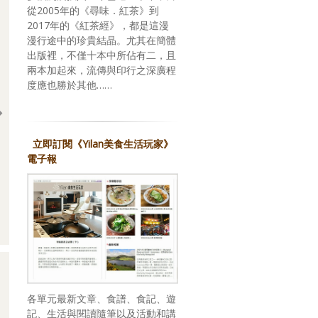
從2005年的《尋味．紅茶》到
2017年的《紅茶經》，都是這漫
漫行途中的珍貴結晶。尤其在簡體
出版裡，不僅十本中所佔有二，且
兩本加起來，流傳與印行之深廣程
度應也勝於其他……
立即訂閱《Yilan美食生活玩家》
電子報
回應期待？關於，《台灣米其林指南 2026》
各單元最新文章、食譜、食記、遊
記、生活與閱讀隨筆以及活動和講