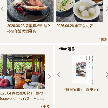
07.11～07.19 信手拈
2026.07.01～07.11 變奏
2026.06.23 旨醞鐵板料理 X
2026.06.26 永富魚丸店
饅頭新配搭
版！榨菜肉絲義大利麵
格蘭菲迪餐酒饗宴
更多
Yilan著作
《日日物事》‧ 寫樂文化
《
2025.04 寮國龍坡邦 Ⅰ：旅宿
2025.06 鎌倉 III：圓覺寺、長
晚
Rosewood、香通寺、Manda
壽寺、建長寺、鶴岡八幡
de Laos餐廳、Little Lao
宮、鎌倉市農協連即賣所、
更多