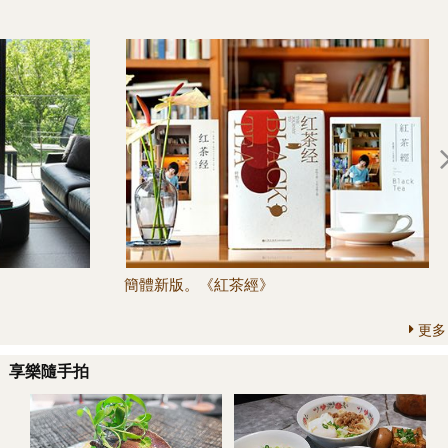
簡體新版。《紅茶經》
更多
享樂隨手拍