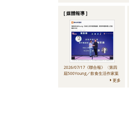
[ 媒體報導 ]
2026/07/17《聯合報》〈第四
屆500Young／飲食生活作家葉
怡蘭：期待年輕料理人打造精彩
更多
未來〉