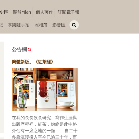
史區
關於Yilan
個人著作
訂閱電子報
記
享樂隨手拍
照相簿
影音區
公告欄
簡體新版。《紅茶經》
在我的長長飲食研究、寫作生涯與
出版歷程裡，紅茶，始終是此中格
外佔有一席之地的一類——自二十
多歲沉浸投入至今已逾三十年，而