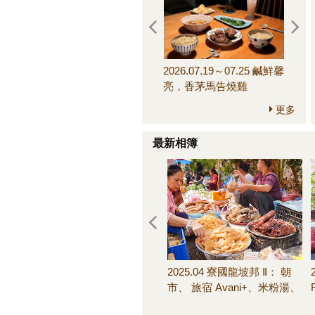
2026.07.19～07.25 鹹鮮馨
2026.
亮，香茅馬告燒雞
來，
更多
最新相簿
2025.04 寮國龍坡邦 Ⅱ： 朝
市、 旅宿 Avani+、米粉湯、
池畔晚餐、客房早餐＆其他