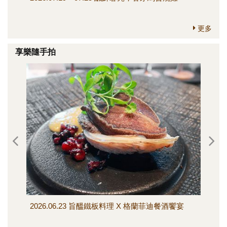
更多
享樂隨手拍
2026.06.23 旨醞鐵板料理 X 格蘭菲迪餐酒饗宴
202