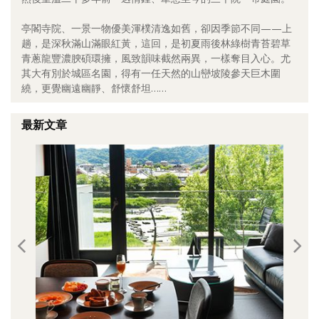
照相簿
亭閣寺院、一景一物優美渾樸清逸如舊，卻因季節不同——上
趟，是深秋滿山滿眼紅黃，這回，是初夏雨後林綠樹青苔碧草
影音區
青蔥龍豐濃腴碩環擁，風致韻味截然兩異，一樣奪目入心。尤
其大有別於城區名園，得有一任天然的山巒坡陵參天巨木圍
創意出版服務
繞，更覺幽遠幽靜、舒懷舒坦……
歷史區
最新文章
關於Yilan
個人著作
活動實況記錄
媒體報導一覽
合作與代言
訂閱電子報