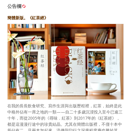
公告欄
簡體新版。《紅茶經》
在我的長長飲食研究、寫作生涯與出版歷程裡，紅茶，始終是此
中格外佔有一席之地的一類——自二十多歲沉浸投入至今已逾三
十年，而從2005年的《尋味．紅茶》到2017年的《紅茶經》，
都是這漫漫行途中的珍貴結晶。尤其在簡體出版裡，不僅十本中
所佔有二，且兩本加起來，流傳與印行之深廣程度應也勝於其