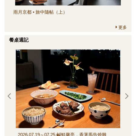
雨月京都 • 旅中隨帖（上）
簡
更多
餐桌週記
2026.07.19～07.25 鹹鮮馨亮，香茅馬告燒雞
202