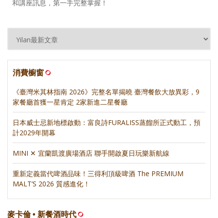
和講座訊息，第一手完整掌握！
消費櫥窗
《臺灣米其林指南 2026》完整名單揭曉 臺灣餐飲大放異彩，9
家餐廳首獲一星肯定 2家新進二星餐廳
日本威士忌新地標啟動：富良詩FURALISS蒸餾所正式動工，預
計2029年開幕
MINI ✕ 宜蘭凱渡廣場酒店 聯手開啟夏日玩樂新航線
重新定義當代啤酒品味！三得利頂級啤酒 The PREMIUM
MALT’S 2026 質感進化！
麥卡倫 • 新餐酒時代