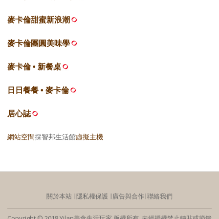
麥卡倫甜蜜新浪潮
麥卡倫團圓美味學
麥卡倫 • 新餐桌
日日餐餐 • 麥卡倫
居心誌
網站空間
採智邦生活館
虛擬主機
關於本站
∣
隱私權保護
∣
廣告與合作
∣
聯絡我們
Copyright © 2018 Yilan美食生活玩家 版權所有 未經授權禁止轉貼或節錄