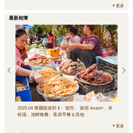
更多
最新相簿
2025.04 寮國龍坡邦 Ⅱ： 朝市、 旅宿 Avani+、米
202
粉湯、池畔晚餐、客房早餐＆其他
寺、M
其他
更多