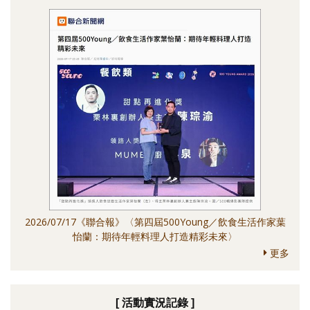
2026/07/17《聯合報》〈第四屆500Young／飲食生活作家葉
怡蘭：期待年輕料理人打造精彩未來〉
更多
[ 活動實況記錄 ]