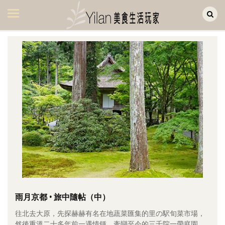
Yilan作品區
美食集
美飲集
廚房集
旅遊集
旅遊美食集
生活風
書房集
日記簿
餐桌週記
雨月京都 • 旅中隨帖（中）
往北去大原，先探赫赫有名在地蔬菜匯集的里の駅旬菜市場，
享樂隨手拍
然後重溫二十多年前一遇情鍾、牽戀至今的三千院一帶庭園。