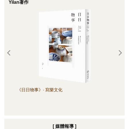
Yilan著作
《日日物事》‧ 寫樂文化
《日
[ 媒體報導 ]