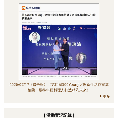
2026/07/17《聯合報》〈第四屆500Young／飲食生活作家葉
怡蘭：期待年輕料理人打造精彩未來〉
更多
[ 活動實況記錄 ]