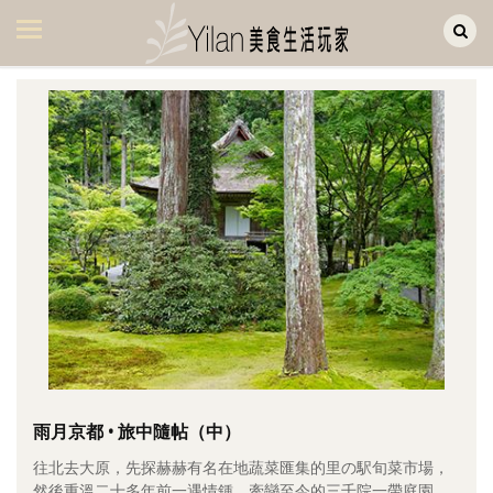
Yilan作品區
美食集
美飲集
廚房集
旅遊集
旅遊美食集
生活風
書房集
日記簿
餐桌週記
雨月京都 • 旅中隨帖（中）
往北去大原，先探赫赫有名在地蔬菜匯集的里の駅旬菜市場，
享樂隨手拍
然後重溫二十多年前一遇情鍾、牽戀至今的三千院一帶庭園。