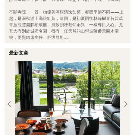
照相簿
亭閣寺院、一景一物優美渾樸清逸如舊，卻因季節不同——上
趟，是深秋滿山滿眼紅黃，這回，是初夏雨後林綠樹青苔碧草
影音區
青蔥龍豐濃腴碩環擁，風致韻味截然兩異，一樣奪目入心。尤
其大有別於城區名園，得有一任天然的山巒坡陵參天巨木圍
創意出版服務
繞，更覺幽遠幽靜、舒懷舒坦……
歷史區
最新文章
關於Yilan
個人著作
活動實況記錄
媒體報導一覽
合作與代言
訂閱電子報