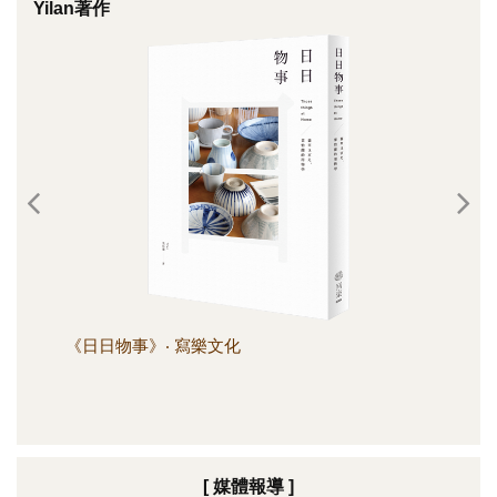
Yilan著作
《日日物事》‧ 寫樂文化
《日
[ 媒體報導 ]