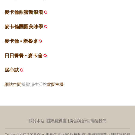
麥卡倫甜蜜新浪潮
麥卡倫團圓美味學
麥卡倫 • 新餐桌
日日餐餐 • 麥卡倫
居心誌
網站空間
採智邦生活館
虛擬主機
關於本站
∣
隱私權保護
∣
廣告與合作
∣
聯絡我們
Copyright © 2018 Yilan美食生活玩家 版權所有 未經授權禁止轉貼或節錄