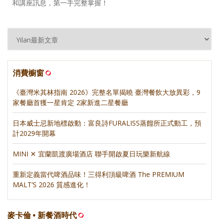
和講座訊息，第一手完整掌握！
消費櫥窗
《臺灣米其林指南 2026》完整名單揭曉 臺灣餐飲大放異彩，9
家餐廳首獲一星肯定 2家新進二星餐廳
日本威士忌新地標啟動：富良詩FURALISS蒸餾所正式動工，預
計2029年開幕
MINI ✕ 宜蘭凱渡廣場酒店 聯手開啟夏日玩樂新航線
重新定義當代啤酒品味！三得利頂級啤酒 The PREMIUM
MALT’S 2026 質感進化！
麥卡倫 • 新餐酒時代