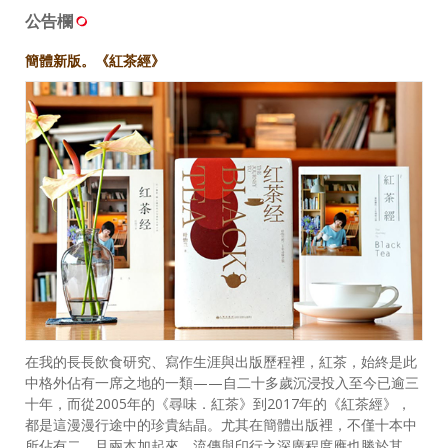
公告欄
簡體新版。《紅茶經》
在我的長長飲食研究、寫作生涯與出版歷程裡，紅茶，始終是此
中格外佔有一席之地的一類——自二十多歲沉浸投入至今已逾三
十年，而從2005年的《尋味．紅茶》到2017年的《紅茶經》，
都是這漫漫行途中的珍貴結晶。尤其在簡體出版裡，不僅十本中
所佔有二，且兩本加起來，流傳與印行之深廣程度應也勝於其