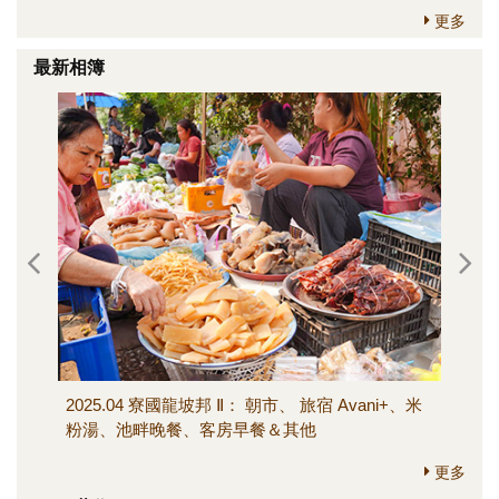
更多
最新相簿
2025.04 寮國龍坡邦 Ⅱ： 朝市、 旅宿 Avani+、米
202
粉湯、池畔晚餐、客房早餐＆其他
寺、M
其他
更多