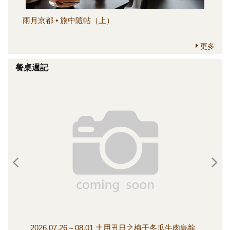
雨月京都 • 旅中隨帖（上）
簡
更多
餐桌週記
2026.07.26～08.01 土用丑日之梅干冬瓜牛肉烏龍
20