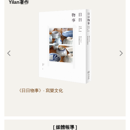
Yilan著作
《日日物事》‧ 寫樂文化
《日
[ 媒體報導 ]