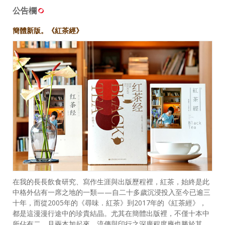
公告欄
簡體新版。《紅茶經》
在我的長長飲食研究、寫作生涯與出版歷程裡，紅茶，始終是此
中格外佔有一席之地的一類——自二十多歲沉浸投入至今已逾三
十年，而從2005年的《尋味．紅茶》到2017年的《紅茶經》，
都是這漫漫行途中的珍貴結晶。尤其在簡體出版裡，不僅十本中
所佔有二，且兩本加起來，流傳與印行之深廣程度應也勝於其