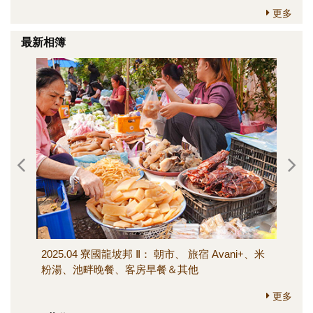
更多
最新相簿
2025.04 寮國龍坡邦 Ⅱ： 朝市、 旅宿 Avani+、米
202
粉湯、池畔晚餐、客房早餐＆其他
寺、M
其他
更多