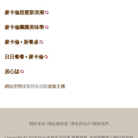
麥卡倫甜蜜新浪潮
麥卡倫團圓美味學
麥卡倫 • 新餐桌
日日餐餐 • 麥卡倫
居心誌
網站空間
採智邦生活館
虛擬主機
關於本站
∣
隱私權保護
∣
廣告與合作
∣
聯絡我們
Copyright © 2018 Yilan美食生活玩家 版權所有 未經授權禁止轉貼或節錄