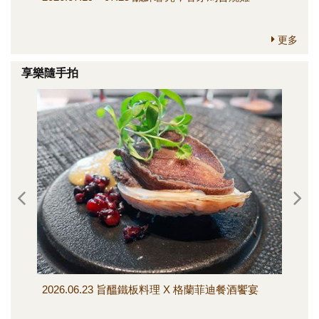
更多
享樂隨手拍
2026.06.23 旨醞鐵板料理 X 格蘭菲迪餐酒饗宴
202