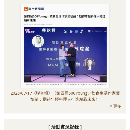
2026/07/17《聯合報》〈第四屆500Young／飲食生活作家葉
怡蘭：期待年輕料理人打造精彩未來〉
更多
[ 活動實況記錄 ]