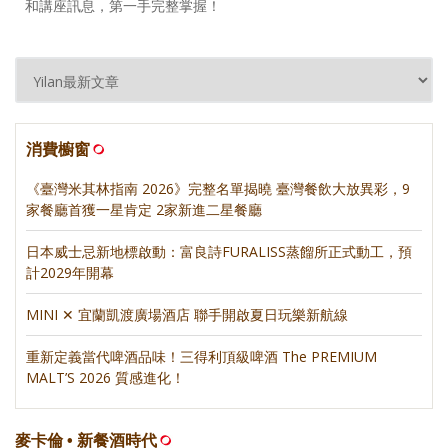
和講座訊息，第一手完整掌握！
消費櫥窗
《臺灣米其林指南 2026》完整名單揭曉 臺灣餐飲大放異彩，9
家餐廳首獲一星肯定 2家新進二星餐廳
日本威士忌新地標啟動：富良詩FURALISS蒸餾所正式動工，預
計2029年開幕
MINI ✕ 宜蘭凱渡廣場酒店 聯手開啟夏日玩樂新航線
重新定義當代啤酒品味！三得利頂級啤酒 The PREMIUM
MALT’S 2026 質感進化！
麥卡倫 • 新餐酒時代