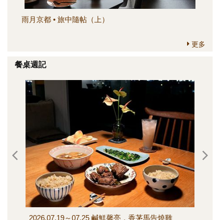
雨月京都 • 旅中隨帖（上）
簡
更多
餐桌週記
2026.07.19～07.25 鹹鮮馨亮，香茅馬告燒雞
202