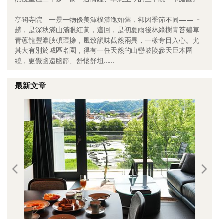
照相簿
亭閣寺院、一景一物優美渾樸清逸如舊，卻因季節不同——上
趟，是深秋滿山滿眼紅黃，這回，是初夏雨後林綠樹青苔碧草
影音區
青蔥龍豐濃腴碩環擁，風致韻味截然兩異，一樣奪目入心。尤
其大有別於城區名園，得有一任天然的山巒坡陵參天巨木圍
創意出版服務
繞，更覺幽遠幽靜、舒懷舒坦……
歷史區
最新文章
關於Yilan
個人著作
活動實況記錄
媒體報導一覽
合作與代言
訂閱電子報