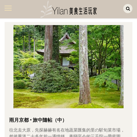
Yilan作品區
美食集
美飲集
廚房集
旅遊集
旅遊美食集
生活風
書房集
日記簿
餐桌週記
雨月京都 • 旅中隨帖（中）
往北去大原，先探赫赫有名在地蔬菜匯集的里の駅旬菜市場，
享樂隨手拍
然後重溫二十多年前一遇情鍾、牽戀至今的三千院一帶庭園。