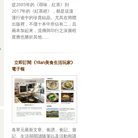
從2005年的《尋味．紅茶》到
2017年的《紅茶經》，都是這漫
漫行途中的珍貴結晶。尤其在簡體
出版裡，不僅十本中所佔有二，且
兩本加起來，流傳與印行之深廣程
度應也勝於其他……
立即訂閱《Yilan美食生活玩家》
電子報
回應期待？關於，《台灣米其林指南 2026》
各單元最新文章、食譜、食記、遊
記、生活與閱讀隨筆以及活動和講