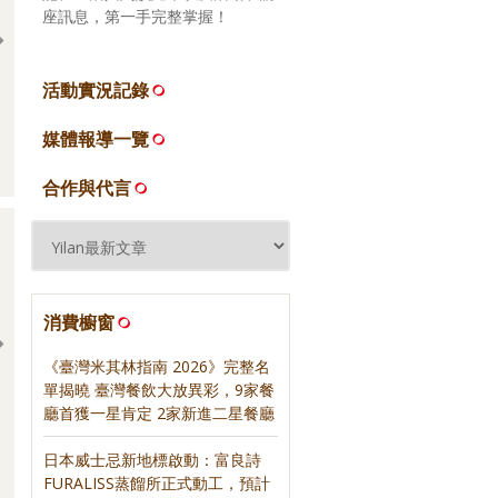
座訊息，第一手完整掌握！
活動實況記錄
2026.06.16 宜蘭礁溪 來益海
2026.06.16 宜蘭頭城 當下咖
媒體報導一覽
燒
啡
合作與代言
消費櫥窗
《臺灣米其林指南 2026》完整名
單揭曉 臺灣餐飲大放異彩，9家餐
廳首獲一星肯定 2家新進二星餐廳
日日三餐，早 ‧ 午 ‧
《紅茶經》‧ 寫樂文化
》‧ 寫樂文化
日本威士忌新地標啟動：富良詩
FURALISS蒸餾所正式動工，預計