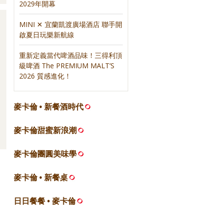
2029年開幕
MINI ✕ 宜蘭凱渡廣場酒店 聯手開
啟夏日玩樂新航線
重新定義當代啤酒品味！三得利頂
級啤酒 The PREMIUM MALT’S
2026 質感進化！
麥卡倫 • 新餐酒時代
麥卡倫甜蜜新浪潮
麥卡倫團圓美味學
麥卡倫 • 新餐桌
日日餐餐 • 麥卡倫