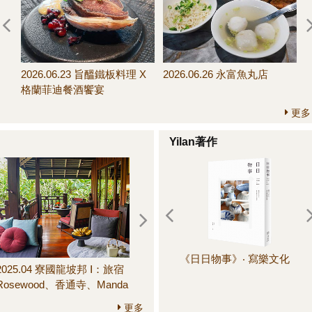
07.11～07.19 信手拈
2026.07.01～07.11 變奏
2026.06.23 旨醞鐵板料理 X
2026.06.26 永富魚丸店
饅頭新配搭
版！榨菜肉絲義大利麵
格蘭菲迪餐酒饗宴
更多
Yilan著作
《日日物事》‧ 寫樂文化
《
2025.04 寮國龍坡邦 Ⅰ：旅宿
2025.06 鎌倉 III：圓覺寺、長
晚
Rosewood、香通寺、Manda
壽寺、建長寺、鶴岡八幡
de Laos餐廳、Little Lao
宮、鎌倉市農協連即賣所、
更多