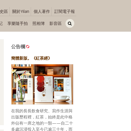
史區
關於Yilan
個人著作
訂閱電子報
記
享樂隨手拍
照相簿
影音區
公告欄
簡體新版。《紅茶經》
在我的長長飲食研究、寫作生涯與
出版歷程裡，紅茶，始終是此中格
外佔有一席之地的一類——自二十
多歲沉浸投入至今已逾三十年，而