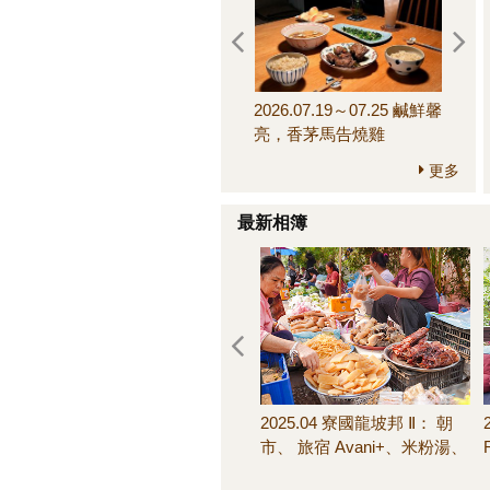
2026.07.19～07.25 鹹鮮馨
2026.
亮，香茅馬告燒雞
來，
更多
最新相簿
2025.04 寮國龍坡邦 Ⅱ： 朝
市、 旅宿 Avani+、米粉湯、
池畔晚餐、客房早餐＆其他