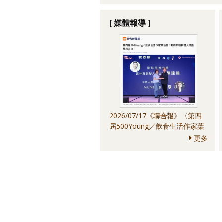
[ 媒體報導 ]
2026/07/17《聯合報》〈第四
屆500Young／飲食生活作家葉
怡蘭：期待年輕料理人打造精彩
更多
未來〉