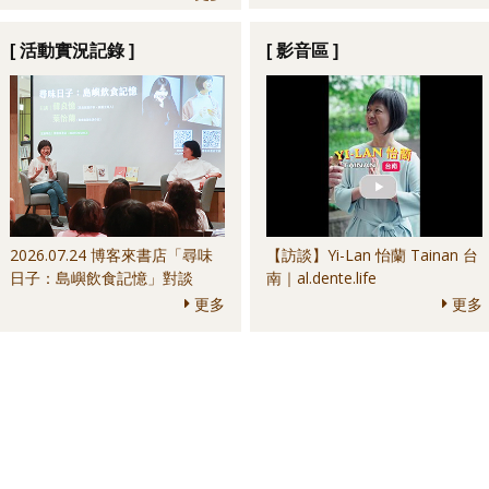
Culture Bar＆其他
anchoa＆其他
[ 活動實況記錄 ]
[ 影音區 ]
2026.07.24 博客來書店「尋味
【訪談】Yi-Lan 怡蘭 Tainan 台
日子：島嶼飲食記憶」對談
南｜al.dente.life
更多
更多