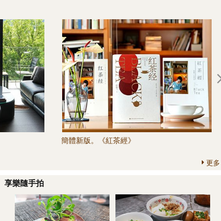
簡體新版。《紅茶經》
更多
享樂隨手拍