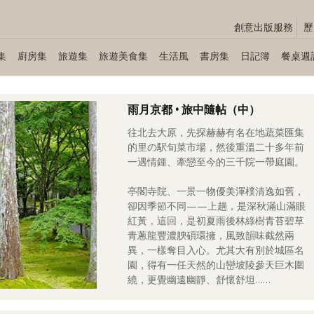
創意出版服務
歷
集
廚房集
旅遊集
旅遊美食集
生活風
書房集
日記簿
餐桌週
雨月京都 • 旅中隨帖（中）
往北去大原，先探赫赫有名在地蔬菜匯集
的里の駅旬菜市場，然後重溫二十多年前
一遇情鍾、牽戀至今的三千院一帶庭園。
亭閣寺院、一景一物優美渾樸清逸如舊，
卻因季節不同——上趟，是深秋滿山滿眼
紅黃，這回，是初夏雨後林綠樹青苔碧草
青蔥龍豐濃腴碩環擁，風致韻味截然兩
異，一樣奪目入心。尤其大有別於城區名
園，得有一任天然的山巒坡陵參天巨木圍
繞，更覺幽遠幽靜、舒懷舒坦……