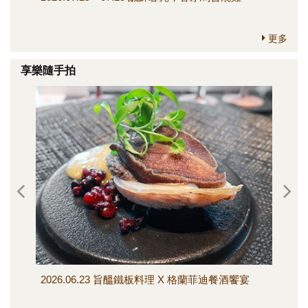
更多
享樂隨手拍
2026.06.23 旨醞鐵板料理 X 格蘭菲迪餐酒饗宴
202