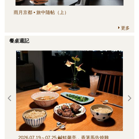
雨月京都 • 旅中隨帖（上）
簡
更多
餐桌週記
2026.07.19～07.25 鹹鮮馨亮，香茅馬告燒雞
202