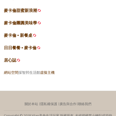
麥卡倫甜蜜新浪潮
麥卡倫團圓美味學
麥卡倫 • 新餐桌
日日餐餐 • 麥卡倫
居心誌
網站空間
採智邦生活館
虛擬主機
關於本站
∣
隱私權保護
∣
廣告與合作
∣
聯絡我們
Copyright © 2018 Yilan美食生活玩家 版權所有 未經授權禁止轉貼或節錄