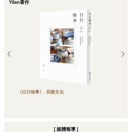
Yilan著作
《日日物事》‧ 寫樂文化
《日
[ 媒體報導 ]