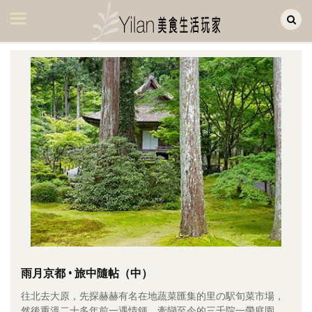
Yilan作品區
美食集
美飲集
廚房集
旅遊集
旅遊美食集
生活風
書房集
日記簿
餐桌週記
雨月京都 • 旅中隨帖（中）
往北去大原，先探赫赫有名在地蔬菜匯集的里の駅旬菜市場，
享樂隨手拍
然後重溫二十多年前一遇情鍾、牽戀至今的三千院一帶庭園。