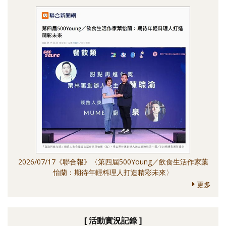
2026/07/17《聯合報》〈第四屆500Young／飲食生活作家葉
怡蘭：期待年輕料理人打造精彩未來〉
更多
[ 活動實況記錄 ]