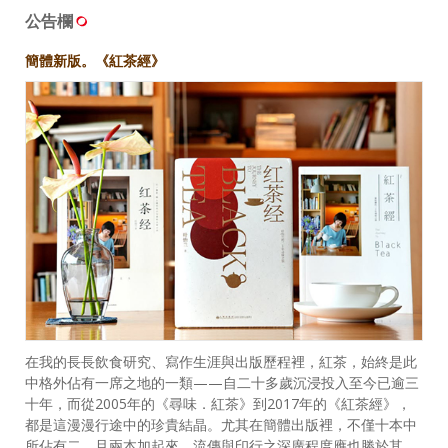
公告欄
簡體新版。《紅茶經》
在我的長長飲食研究、寫作生涯與出版歷程裡，紅茶，始終是此
中格外佔有一席之地的一類——自二十多歲沉浸投入至今已逾三
十年，而從2005年的《尋味．紅茶》到2017年的《紅茶經》，
都是這漫漫行途中的珍貴結晶。尤其在簡體出版裡，不僅十本中
所佔有二，且兩本加起來，流傳與印行之深廣程度應也勝於其