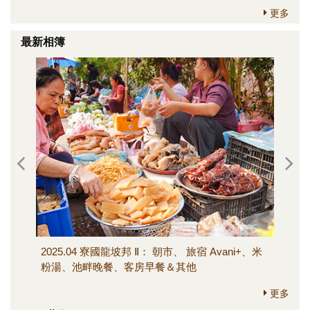
更多
最新相簿
2025.04 寮國龍坡邦 Ⅱ： 朝市、 旅宿 Avani+、米
202
粉湯、池畔晚餐、客房早餐＆其他
寺、M
其他
更多