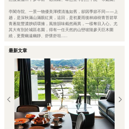
照相簿
亭閣寺院、一景一物優美渾樸清逸如舊，卻因季節不同——上
趟，是深秋滿山滿眼紅黃，這回，是初夏雨後林綠樹青苔碧草
影音區
青蔥龍豐濃腴碩環擁，風致韻味截然兩異，一樣奪目入心。尤
其大有別於城區名園，得有一任天然的山巒坡陵參天巨木圍
創意出版服務
繞，更覺幽遠幽靜、舒懷舒坦……
歷史區
最新文章
關於Yilan
個人著作
活動實況記錄
媒體報導一覽
合作與代言
訂閱電子報