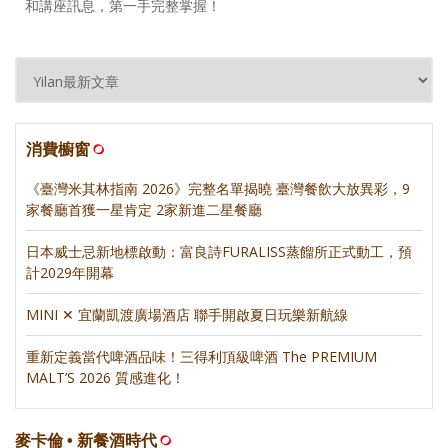
和講座訊息，第一手完整掌握！
消費櫥窗
《臺灣米其林指南 2026》完整名單揭曉 臺灣餐飲大放異彩，9
家餐廳首獲一星肯定 2家新進二星餐廳
日本威士忌新地標啟動：富良詩FURALISS蒸餾所正式動工，預
計2029年開幕
MINI ✕ 宜蘭凱渡廣場酒店 聯手開啟夏日玩樂新航線
重新定義當代啤酒品味！三得利頂級啤酒 The PREMIUM
MALT’S 2026 質感進化！
麥卡倫 • 新餐酒時代