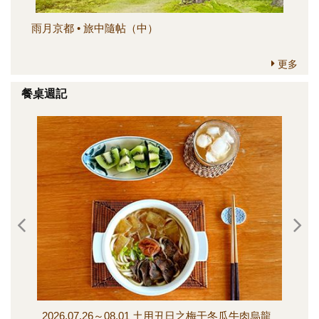
雨月京都 • 旅中隨帖（中）
雨
更多
餐桌週記
2026.07.26～08.01 土用丑日之梅干冬瓜牛肉烏龍
20