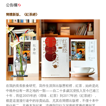
公告欄
簡體新版。《紅茶經》
在我的長長飲食研究、寫作生涯與出版歷程裡，紅茶，始終是此
中格外佔有一席之地的一類——自二十多歲沉浸投入至今已逾三
十年，而從2005年的《尋味．紅茶》到2017年的《紅茶經》，
都是這漫漫行途中的珍貴結晶。尤其在簡體出版裡，不僅十本中
所佔有二，且兩本加起來，流傳與印行之深廣程度應也勝於其