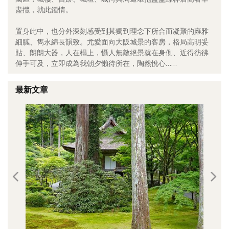
盡攬，就此鍾情。
照相簿
置身此中，也分外深刻感受到其獨到理念下所合而凝聚的雍雅
影音區
細膩、雋永綿長韻致。尤愛面向大阪城景的客房，格局高明妥
貼、朗朗大器，人在榻上，懾人無敵絕景就在身側、近得彷彿
創意出版服務
伸手可及，立即成為我朝夕懶待所在，陶然悅心……
歷史區
最新文章
關於Yilan
個人著作
活動實況記錄
媒體報導一覽
合作與代言
訂閱電子報