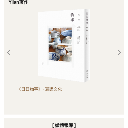
Yilan著作
《日日物事》‧ 寫樂文化
《日
[ 媒體報導 ]