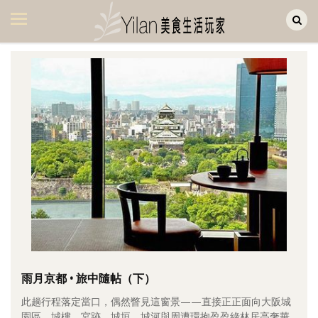
Yilan作品區
美食集
美飲集
廚房集
旅遊集
旅遊美食集
生活風
書房集
日記簿
餐桌週記
雨月京都 • 旅中隨帖（下）
此趟行程落定當口，偶然瞥見這窗景——直接正正面向大阪城
享樂隨手拍
園區，城樓、宮跡、城垣、城河與周遭環抱盈盈綠林居高奢華