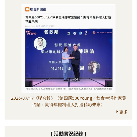
2026/07/17《聯合報》〈第四屆500Young／飲食生活作家葉
怡蘭：期待年輕料理人打造精彩未來〉
更多
[ 活動實況記錄 ]