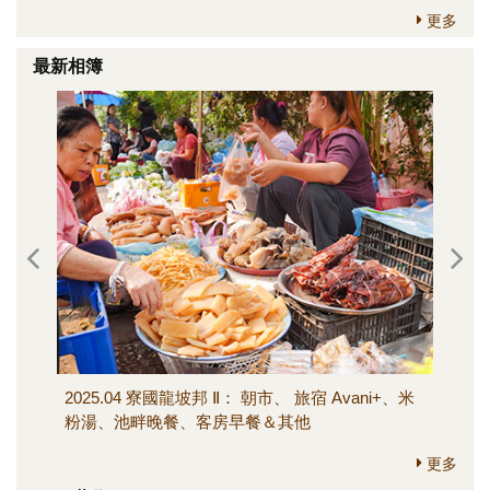
更多
最新相簿
2025.04 寮國龍坡邦 Ⅱ： 朝市、 旅宿 Avani+、米
202
粉湯、池畔晚餐、客房早餐＆其他
寺、M
其他
更多