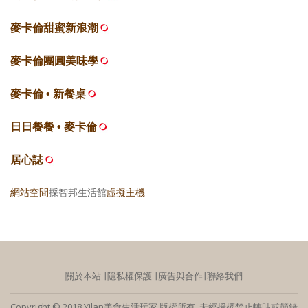
麥卡倫甜蜜新浪潮
麥卡倫團圓美味學
麥卡倫 • 新餐桌
日日餐餐 • 麥卡倫
居心誌
網站空間
採智邦生活館
虛擬主機
關於本站
∣
隱私權保護
∣
廣告與合作
∣
聯絡我們
Copyright © 2018 Yilan美食生活玩家 版權所有 未經授權禁止轉貼或節錄