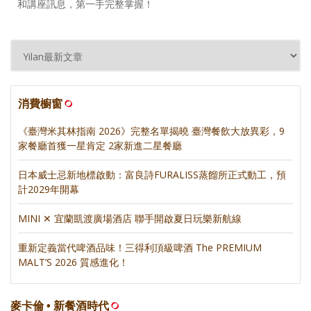
和講座訊息，第一手完整掌握！
消費櫥窗
《臺灣米其林指南 2026》完整名單揭曉 臺灣餐飲大放異彩，9
家餐廳首獲一星肯定 2家新進二星餐廳
日本威士忌新地標啟動：富良詩FURALISS蒸餾所正式動工，預
計2029年開幕
MINI ✕ 宜蘭凱渡廣場酒店 聯手開啟夏日玩樂新航線
重新定義當代啤酒品味！三得利頂級啤酒 The PREMIUM
MALT’S 2026 質感進化！
麥卡倫 • 新餐酒時代