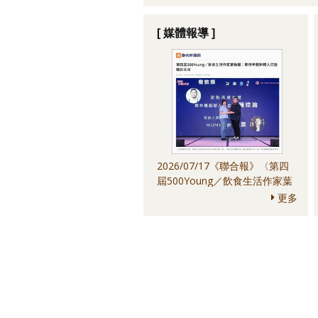
[ 媒體報導 ]
2026/07/17《聯合報》〈第四
屆500Young／飲食生活作家葉
怡蘭：期待年輕料理人打造精彩
更多
未來〉