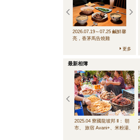
2026.07.19～07.25 鹹鮮馨
2026.
亮，香茅馬告燒雞
來，
更多
最新相簿
2025.04 寮國龍坡邦 Ⅱ： 朝
市、 旅宿 Avani+、米粉湯、
池畔晚餐、客房早餐＆其他