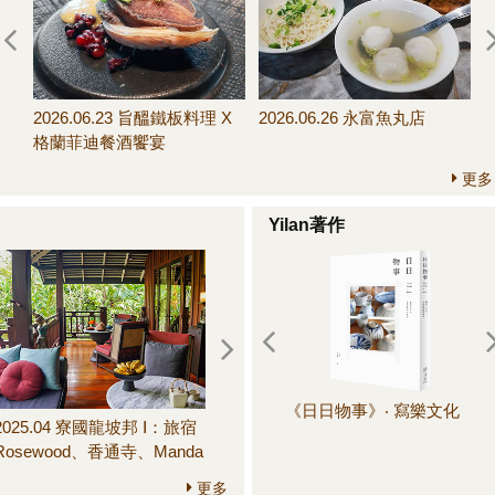
07.11～07.19 信手拈
2026.07.01～07.11 變奏
2026.06.23 旨醞鐵板料理 X
2026.06.26 永富魚丸店
饅頭新配搭
版！榨菜肉絲義大利麵
格蘭菲迪餐酒饗宴
更多
Yilan著作
《日日物事》‧ 寫樂文化
《
2025.04 寮國龍坡邦 Ⅰ：旅宿
2025.06 鎌倉 III：圓覺寺、長
晚
Rosewood、香通寺、Manda
壽寺、建長寺、鶴岡八幡
de Laos餐廳、Little Lao
宮、鎌倉市農協連即賣所、
更多