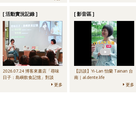
Culture Bar＆其他
anchoa＆其他
[ 活動實況記錄 ]
[ 影音區 ]
2026.07.24 博客來書店「尋味
【訪談】Yi-Lan 怡蘭 Tainan 台
日子：島嶼飲食記憶」對談
南｜al.dente.life
更多
更多