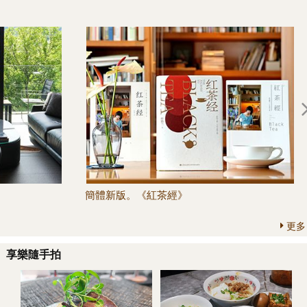
簡體新版。《紅茶經》
更多
享樂隨手拍