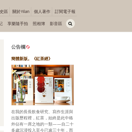
史區
關於Yilan
個人著作
訂閱電子報
記
享樂隨手拍
照相簿
影音區
公告欄
簡體新版。《紅茶經》
在我的長長飲食研究、寫作生涯與
出版歷程裡，紅茶，始終是此中格
外佔有一席之地的一類——自二十
多歲沉浸投入至今已逾三十年，而