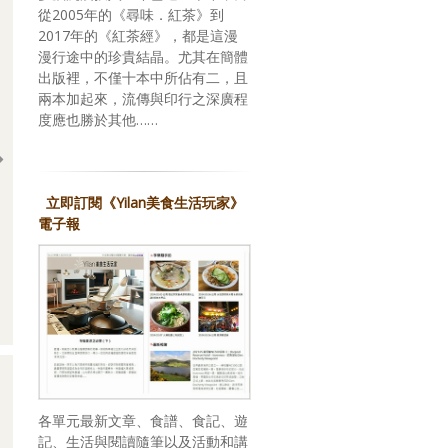
從2005年的《尋味．紅茶》到
2017年的《紅茶經》，都是這漫
漫行途中的珍貴結晶。尤其在簡體
出版裡，不僅十本中所佔有二，且
兩本加起來，流傳與印行之深廣程
度應也勝於其他……
立即訂閱《Yilan美食生活玩家》
電子報
回應期待？關於，《台灣米其林指南 2026》
各單元最新文章、食譜、食記、遊
記、生活與閱讀隨筆以及活動和講