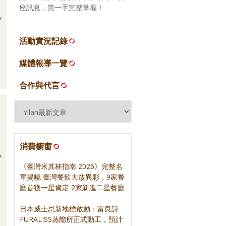
座訊息，第一手完整掌握！
活動實況記錄
2026.06.16 宜蘭礁溪 來益海
2026.06.16 宜蘭頭城 當下咖
媒體報導一覽
燒
啡
合作與代言
消費櫥窗
《臺灣米其林指南 2026》完整名
單揭曉 臺灣餐飲大放異彩，9家餐
廳首獲一星肯定 2家新進二星餐廳
日日三餐，早 ‧ 午 ‧
《紅茶經》‧ 寫樂文化
》‧ 寫樂文化
日本威士忌新地標啟動：富良詩
FURALISS蒸餾所正式動工，預計