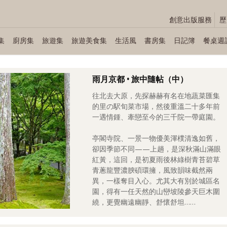
創意出版服務
歷
集
廚房集
旅遊集
旅遊美食集
生活風
書房集
日記簿
餐桌週
雨月京都 • 旅中隨帖（中）
往北去大原，先探赫赫有名在地蔬菜匯集
的里の駅旬菜市場，然後重溫二十多年前
一遇情鍾、牽戀至今的三千院一帶庭園。
亭閣寺院、一景一物優美渾樸清逸如舊，
卻因季節不同——上趟，是深秋滿山滿眼
紅黃，這回，是初夏雨後林綠樹青苔碧草
青蔥龍豐濃腴碩環擁，風致韻味截然兩
異，一樣奪目入心。尤其大有別於城區名
園，得有一任天然的山巒坡陵參天巨木圍
繞，更覺幽遠幽靜、舒懷舒坦……