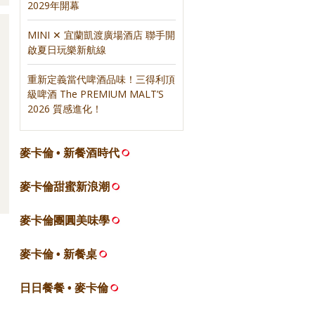
2029年開幕
MINI ✕ 宜蘭凱渡廣場酒店 聯手開
啟夏日玩樂新航線
重新定義當代啤酒品味！三得利頂
級啤酒 The PREMIUM MALT’S
2026 質感進化！
麥卡倫 • 新餐酒時代
麥卡倫甜蜜新浪潮
麥卡倫團圓美味學
麥卡倫 • 新餐桌
日日餐餐 • 麥卡倫