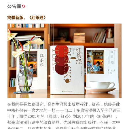
公告欄
簡體新版。《紅茶經》
在我的長長飲食研究、寫作生涯與出版歷程裡，紅茶，始終是此
中格外佔有一席之地的一類——自二十多歲沉浸投入至今已逾三
十年，而從2005年的《尋味．紅茶》到2017年的《紅茶經》，
都是這漫漫行途中的珍貴結晶。尤其在簡體出版裡，不僅十本中
所佔有二，且兩本加起來，流傳與印行之深廣程度應也勝於其