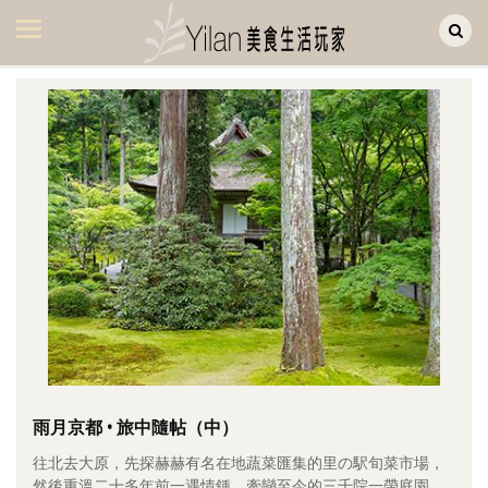
Yilan作品區
美食集
美飲集
廚房集
旅遊集
旅遊美食集
生活風
書房集
日記簿
餐桌週記
雨月京都 • 旅中隨帖（中）
往北去大原，先探赫赫有名在地蔬菜匯集的里の駅旬菜市場，
享樂隨手拍
然後重溫二十多年前一遇情鍾、牽戀至今的三千院一帶庭園。