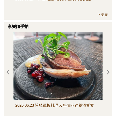
更多
享樂隨手拍
2026.06.23 旨醞鐵板料理 X 格蘭菲迪餐酒饗宴
202