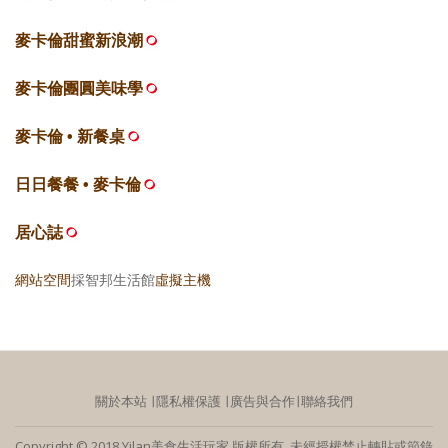
麥卡倫甜蜜新浪潮
麥卡倫團圓美味學
麥卡倫 • 新餐桌
日日餐餐 • 麥卡倫
居心誌
網站空間
採智邦生活館
虛擬主機
關於本站
∣
隱私權保護
∣
廣告與合作
∣
聯絡我們
Copyright © 2018 Yilan美食生活玩家 版權所有 未經授權禁止轉貼或節錄