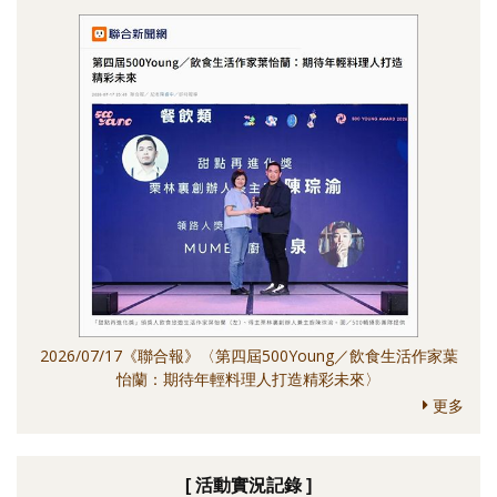
2026/07/17《聯合報》〈第四屆500Young／飲食生活作家葉
怡蘭：期待年輕料理人打造精彩未來〉
更多
[ 活動實況記錄 ]