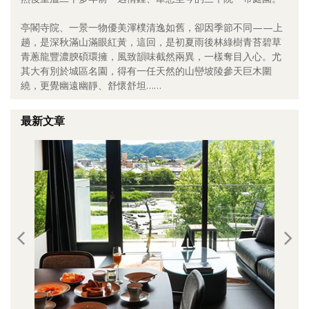
照相簿
亭閣寺院、一景一物優美渾樸清逸如舊，卻因季節不同——上
趟，是深秋滿山滿眼紅黃，這回，是初夏雨後林綠樹青苔碧草
影音區
青蔥龍豐濃腴碩環擁，風致韻味截然兩異，一樣奪目入心。尤
其大有別於城區名園，得有一任天然的山巒坡陵參天巨木圍
創意出版服務
繞，更覺幽遠幽靜、舒懷舒坦……
歷史區
最新文章
關於Yilan
個人著作
活動實況記錄
媒體報導一覽
合作與代言
訂閱電子報