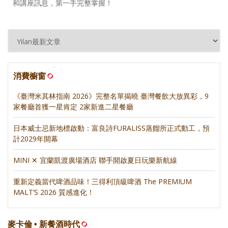
和講座訊息，第一手完整掌握！
消費櫥窗
《臺灣米其林指南 2026》完整名單揭曉 臺灣餐飲大放異彩，9
家餐廳首獲一星肯定 2家新進二星餐廳
日本威士忌新地標啟動：富良詩FURALISS蒸餾所正式動工，預
計2029年開幕
MINI ✕ 宜蘭凱渡廣場酒店 聯手開啟夏日玩樂新航線
重新定義當代啤酒品味！三得利頂級啤酒 The PREMIUM
MALT’S 2026 質感進化！
麥卡倫 • 新餐酒時代