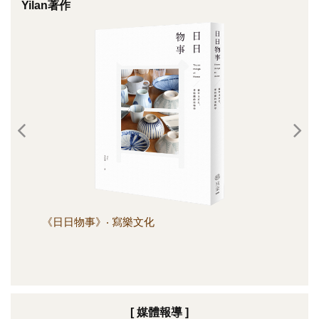
Yilan著作
《日日物事》‧ 寫樂文化
《日
[ 媒體報導 ]