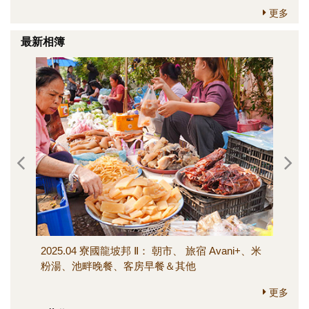
更多
最新相簿
2025.04 寮國龍坡邦 Ⅱ： 朝市、 旅宿 Avani+、米
202
粉湯、池畔晚餐、客房早餐＆其他
寺、M
其他
更多