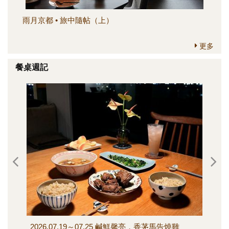
雨月京都 • 旅中隨帖（上）
簡
更多
餐桌週記
2026.07.19～07.25 鹹鮮馨亮，香茅馬告燒雞
202