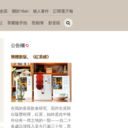
史區
關於Yilan
個人著作
訂閱電子報
記
享樂隨手拍
照相簿
影音區
公告欄
簡體新版。《紅茶經》
在我的長長飲食研究、寫作生涯與
出版歷程裡，紅茶，始終是此中格
外佔有一席之地的一類——自二十
多歲沉浸投入至今已逾三十年，而