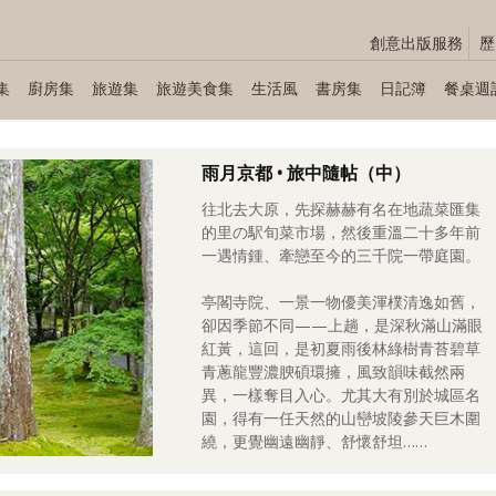
創意出版服務
歷
集
廚房集
旅遊集
旅遊美食集
生活風
書房集
日記簿
餐桌週
雨月京都 • 旅中隨帖（中）
往北去大原，先探赫赫有名在地蔬菜匯集
的里の駅旬菜市場，然後重溫二十多年前
一遇情鍾、牽戀至今的三千院一帶庭園。
亭閣寺院、一景一物優美渾樸清逸如舊，
卻因季節不同——上趟，是深秋滿山滿眼
紅黃，這回，是初夏雨後林綠樹青苔碧草
青蔥龍豐濃腴碩環擁，風致韻味截然兩
異，一樣奪目入心。尤其大有別於城區名
園，得有一任天然的山巒坡陵參天巨木圍
繞，更覺幽遠幽靜、舒懷舒坦……