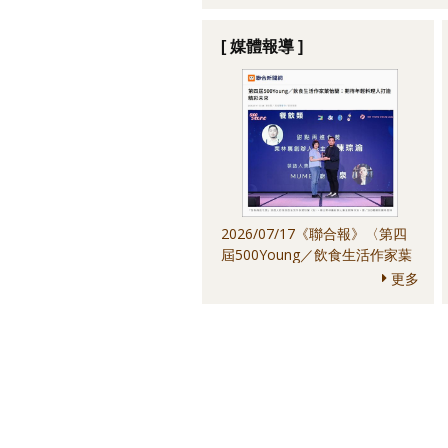
[ 媒體報導 ]
2026/07/17《聯合報》〈第四
屆500Young／飲食生活作家葉
怡蘭：期待年輕料理人打造精彩
更多
未來〉