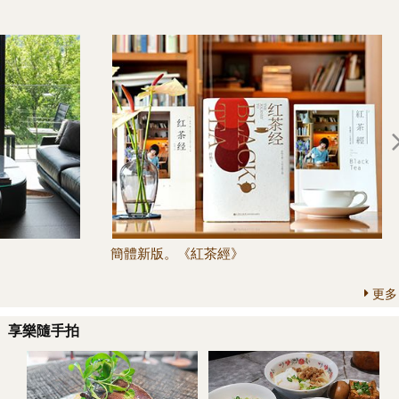
簡體新版。《紅茶經》
更多
享樂隨手拍