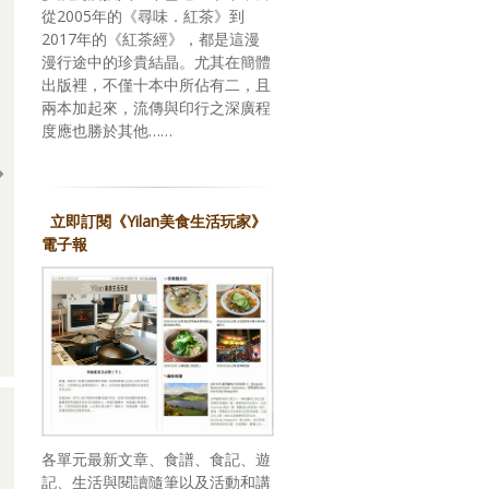
從2005年的《尋味．紅茶》到
2017年的《紅茶經》，都是這漫
漫行途中的珍貴結晶。尤其在簡體
出版裡，不僅十本中所佔有二，且
兩本加起來，流傳與印行之深廣程
度應也勝於其他……
立即訂閱《Yilan美食生活玩家》
電子報
回應期待？關於，《台灣米其林指南 2026》
各單元最新文章、食譜、食記、遊
記、生活與閱讀隨筆以及活動和講