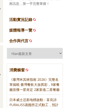
座訊息，第一手完整掌握！
活動實況記錄
2026.06.16 宜蘭礁溪 來益海
2026.06.16 宜蘭頭城 當下咖
媒體報導一覽
燒
啡
合作與代言
消費櫥窗
《臺灣米其林指南 2026》完整名
單揭曉 臺灣餐飲大放異彩，9家餐
廳首獲一星肯定 2家新進二星餐廳
日日三餐，早 ‧ 午 ‧
《紅茶經》‧ 寫樂文化
》‧ 寫樂文化
日本威士忌新地標啟動：富良詩
FURALISS蒸餾所正式動工，預計