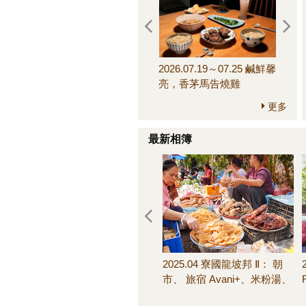
2026.07.19～07.25 鹹鮮馨
2026.
亮，香茅馬告燒雞
來，
更多
最新相簿
2025.04 寮國龍坡邦 Ⅱ： 朝
市、 旅宿 Avani+、米粉湯、
池畔晚餐、客房早餐＆其他