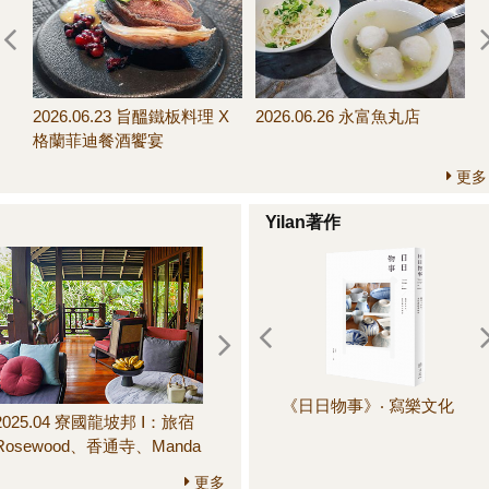
07.11～07.19 信手拈
2026.07.01～07.11 變奏
2026.06.23 旨醞鐵板料理 X
2026.06.26 永富魚丸店
饅頭新配搭
版！榨菜肉絲義大利麵
格蘭菲迪餐酒饗宴
更多
Yilan著作
《日日物事》‧ 寫樂文化
《
2025.04 寮國龍坡邦 Ⅰ：旅宿
2025.06 鎌倉 III：圓覺寺、長
晚
Rosewood、香通寺、Manda
壽寺、建長寺、鶴岡八幡
de Laos餐廳、Little Lao
宮、鎌倉市農協連即賣所、
更多