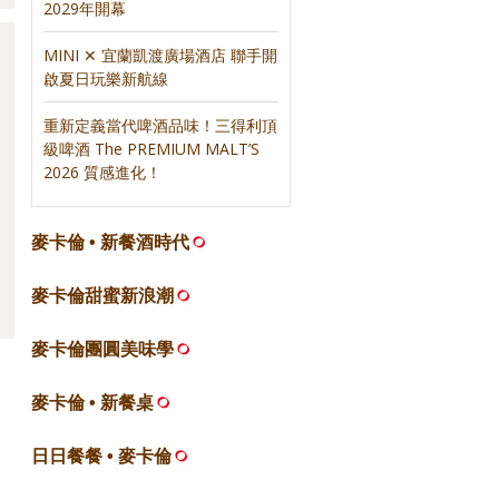
2029年開幕
MINI ✕ 宜蘭凱渡廣場酒店 聯手開
啟夏日玩樂新航線
重新定義當代啤酒品味！三得利頂
級啤酒 The PREMIUM MALT’S
2026 質感進化！
麥卡倫 • 新餐酒時代
麥卡倫甜蜜新浪潮
麥卡倫團圓美味學
麥卡倫 • 新餐桌
日日餐餐 • 麥卡倫