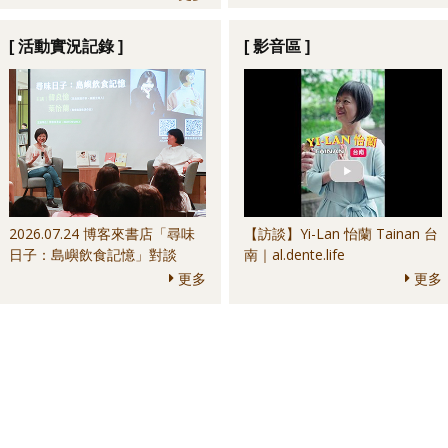
Culture Bar＆其他
anchoa＆其他
[ 活動實況記錄 ]
[ 影音區 ]
2026.07.24 博客來書店「尋味
【訪談】Yi-Lan 怡蘭 Tainan 台
日子：島嶼飲食記憶」對談
南｜al.dente.life
更多
更多