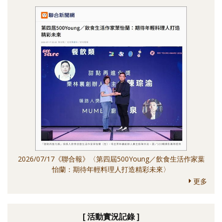
2026/07/17《聯合報》〈第四屆500Young／飲食生活作家葉
怡蘭：期待年輕料理人打造精彩未來〉
更多
[ 活動實況記錄 ]