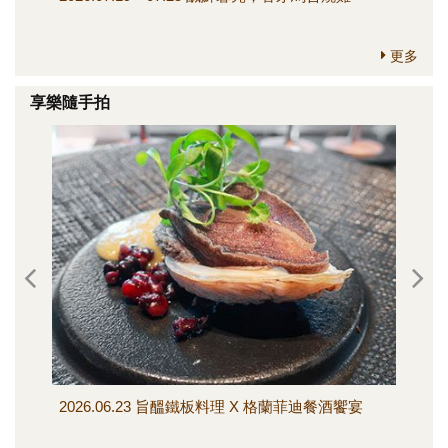
更多
享樂隨手拍
2026.06.23 旨醞鐵板料理 X 格蘭菲迪餐酒饗宴
202