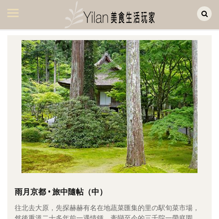
Yilan作品區
美食集
美飲集
廚房集
旅遊集
旅遊美食集
生活風
書房集
日記簿
餐桌週記
雨月京都 • 旅中隨帖（中）
往北去大原，先探赫赫有名在地蔬菜匯集的里の駅旬菜市場，
享樂隨手拍
然後重溫二十多年前一遇情鍾、牽戀至今的三千院一帶庭園。