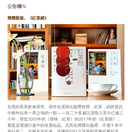
公告欄
簡體新版。《紅茶經》
在我的長長飲食研究、寫作生涯與出版歷程裡，紅茶，始終是此
中格外佔有一席之地的一類——自二十多歲沉浸投入至今已逾三
十年，而從2005年的《尋味．紅茶》到2017年的《紅茶經》，
都是這漫漫行途中的珍貴結晶。尤其在簡體出版裡，不僅十本中
所佔有二，且兩本加起來，流傳與印行之深廣程度應也勝於其