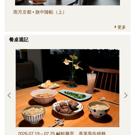
雨月京都 • 旅中隨帖（上）
簡
更多
餐桌週記
2026.07.19～07.25 鹹鮮馨亮，香茅馬告燒雞
202