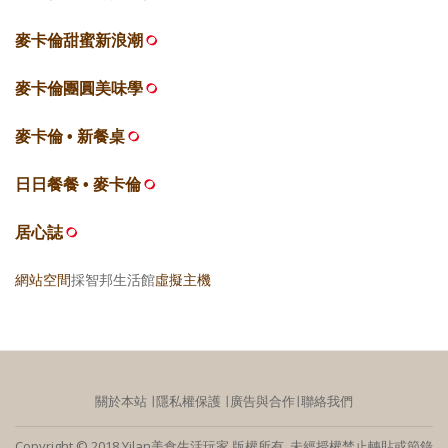
麥卡倫甜蜜新浪潮
麥卡倫團圓美味學
麥卡倫 • 新餐桌
日日餐餐 • 麥卡倫
居心誌
網站空間
採智邦生活館
虛擬主機
關於本站
∣
隱私權保護
∣
廣告與合作
∣
聯絡我們
Copyright © 2018 Yilan美食生活玩家 版權所有 未經授權禁止轉貼或節錄