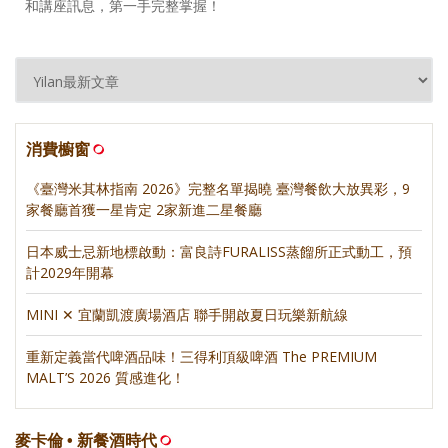
和講座訊息，第一手完整掌握！
消費櫥窗
《臺灣米其林指南 2026》完整名單揭曉 臺灣餐飲大放異彩，9
家餐廳首獲一星肯定 2家新進二星餐廳
日本威士忌新地標啟動：富良詩FURALISS蒸餾所正式動工，預
計2029年開幕
MINI ✕ 宜蘭凱渡廣場酒店 聯手開啟夏日玩樂新航線
重新定義當代啤酒品味！三得利頂級啤酒 The PREMIUM
MALT’S 2026 質感進化！
麥卡倫 • 新餐酒時代