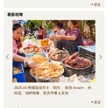
更多
最新相簿
2025.04 寮國龍坡邦 Ⅱ： 朝市、 旅宿 Avani+、米
202
粉湯、池畔晚餐、客房早餐＆其他
寺、M
其他
更多