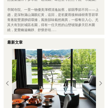
照相簿
亭閣寺院、一景一物優美渾樸清逸如舊，卻因季節不同——上
趟，是深秋滿山滿眼紅黃，這回，是初夏雨後林綠樹青苔碧草
影音區
青蔥龍豐濃腴碩環擁，風致韻味截然兩異，一樣奪目入心。尤
其大有別於城區名園，得有一任天然的山巒坡陵參天巨木圍
創意出版服務
繞，更覺幽遠幽靜、舒懷舒坦……
歷史區
最新文章
關於Yilan
個人著作
活動實況記錄
媒體報導一覽
合作與代言
訂閱電子報