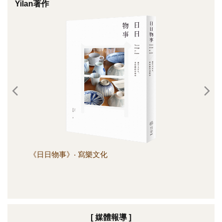
Yilan著作
《日日物事》‧ 寫樂文化
《日
[ 媒體報導 ]