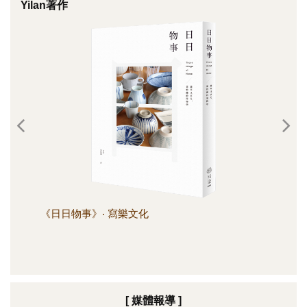
Yilan著作
《日日物事》‧ 寫樂文化
《日
[ 媒體報導 ]