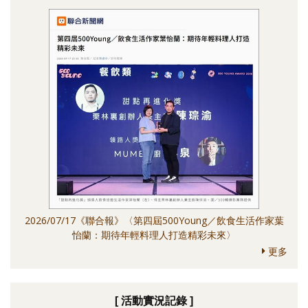
2026/07/17《聯合報》〈第四屆500Young／飲食生活作家葉
怡蘭：期待年輕料理人打造精彩未來〉
更多
[ 活動實況記錄 ]