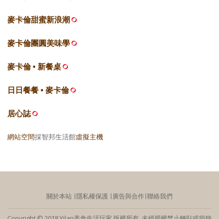
麥卡倫甜蜜新浪潮
麥卡倫團圓美味學
麥卡倫 • 新餐桌
日日餐餐 • 麥卡倫
居心誌
網站空間
採智邦生活館
虛擬主機
關於本站
∣
隱私權保護
∣
廣告與合作
∣
聯絡我們
Copyright © 2018 Yilan美食生活玩家 版權所有 未經授權禁止轉貼或節錄