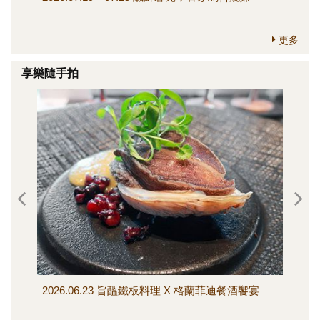
更多
享樂隨手拍
2026.06.23 旨醞鐵板料理 X 格蘭菲迪餐酒饗宴
202