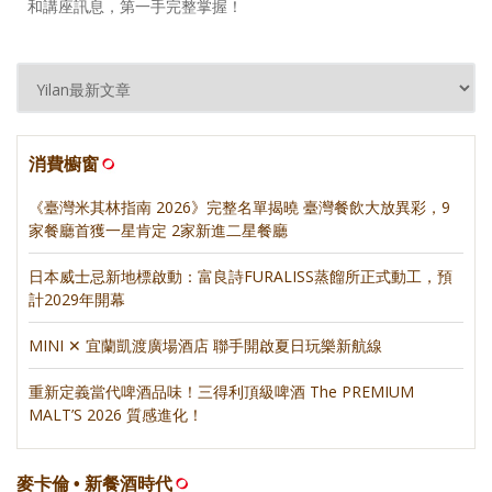
和講座訊息，第一手完整掌握！
消費櫥窗
《臺灣米其林指南 2026》完整名單揭曉 臺灣餐飲大放異彩，9
家餐廳首獲一星肯定 2家新進二星餐廳
日本威士忌新地標啟動：富良詩FURALISS蒸餾所正式動工，預
計2029年開幕
MINI ✕ 宜蘭凱渡廣場酒店 聯手開啟夏日玩樂新航線
重新定義當代啤酒品味！三得利頂級啤酒 The PREMIUM
MALT’S 2026 質感進化！
麥卡倫 • 新餐酒時代