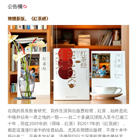
公告欄
簡體新版。《紅茶經》
在我的長長飲食研究、寫作生涯與出版歷程裡，紅茶，始終是此
中格外佔有一席之地的一類——自二十多歲沉浸投入至今已逾三
十年，而從2005年的《尋味．紅茶》到2017年的《紅茶經》，
都是這漫漫行途中的珍貴結晶。尤其在簡體出版裡，不僅十本中
所佔有二，且兩本加起來，流傳與印行之深廣程度應也勝於其