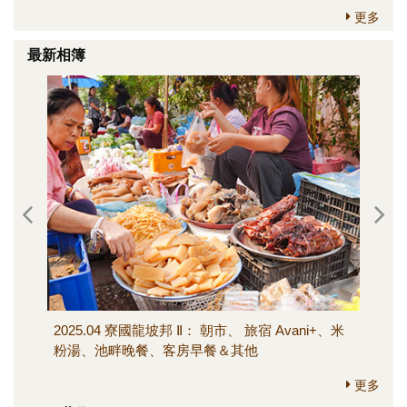
更多
最新相簿
2025.04 寮國龍坡邦 Ⅱ： 朝市、 旅宿 Avani+、米
202
粉湯、池畔晚餐、客房早餐＆其他
寺、M
其他
更多