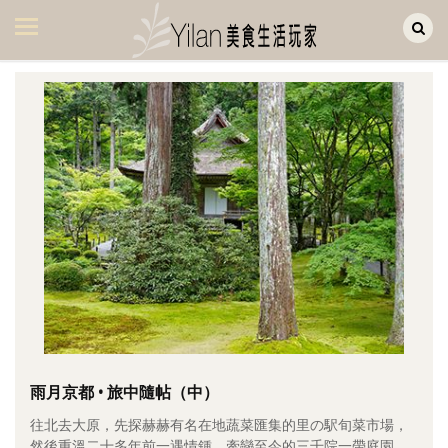
Yilan作品區
美食集
美飲集
廚房集
旅遊集
旅遊美食集
生活風
書房集
日記簿
餐桌週記
雨月京都 • 旅中隨帖（中）
往北去大原，先探赫赫有名在地蔬菜匯集的里の駅旬菜市場，
享樂隨手拍
然後重溫二十多年前一遇情鍾、牽戀至今的三千院一帶庭園。