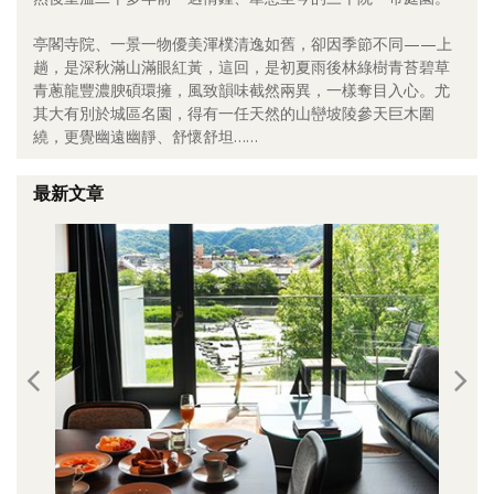
照相簿
亭閣寺院、一景一物優美渾樸清逸如舊，卻因季節不同——上
趟，是深秋滿山滿眼紅黃，這回，是初夏雨後林綠樹青苔碧草
影音區
青蔥龍豐濃腴碩環擁，風致韻味截然兩異，一樣奪目入心。尤
其大有別於城區名園，得有一任天然的山巒坡陵參天巨木圍
創意出版服務
繞，更覺幽遠幽靜、舒懷舒坦……
歷史區
最新文章
關於Yilan
個人著作
活動實況記錄
媒體報導一覽
合作與代言
訂閱電子報