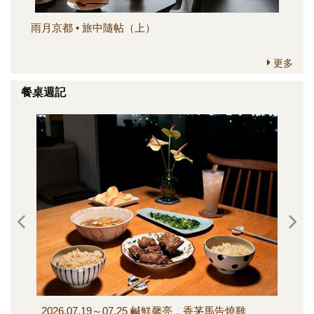
雨月京都 • 旅中隨帖（上）
簡
更多
餐桌週記
2026.07.19～07.25 鹹鮮馨亮，香茅馬告燒雞
202