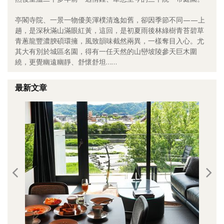
照相簿
亭閣寺院、一景一物優美渾樸清逸如舊，卻因季節不同——上
趟，是深秋滿山滿眼紅黃，這回，是初夏雨後林綠樹青苔碧草
影音區
青蔥龍豐濃腴碩環擁，風致韻味截然兩異，一樣奪目入心。尤
其大有別於城區名園，得有一任天然的山巒坡陵參天巨木圍
創意出版服務
繞，更覺幽遠幽靜、舒懷舒坦……
歷史區
最新文章
關於Yilan
個人著作
活動實況記錄
媒體報導一覽
合作與代言
訂閱電子報