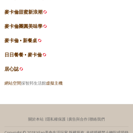
麥卡倫甜蜜新浪潮
麥卡倫團圓美味學
麥卡倫 • 新餐桌
日日餐餐 • 麥卡倫
居心誌
網站空間
採智邦生活館
虛擬主機
關於本站
∣
隱私權保護
∣
廣告與合作
∣
聯絡我們
Copyright © 2018 Yilan美食生活玩家 版權所有 未經授權禁止轉貼或節錄