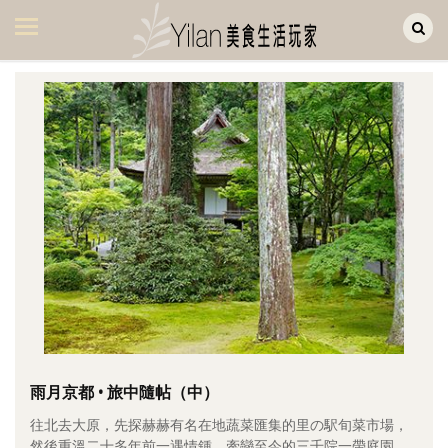
Yilan作品區
美食集
美飲集
廚房集
旅遊集
旅遊美食集
生活風
書房集
日記簿
餐桌週記
雨月京都 • 旅中隨帖（中）
往北去大原，先探赫赫有名在地蔬菜匯集的里の駅旬菜市場，
享樂隨手拍
然後重溫二十多年前一遇情鍾、牽戀至今的三千院一帶庭園。