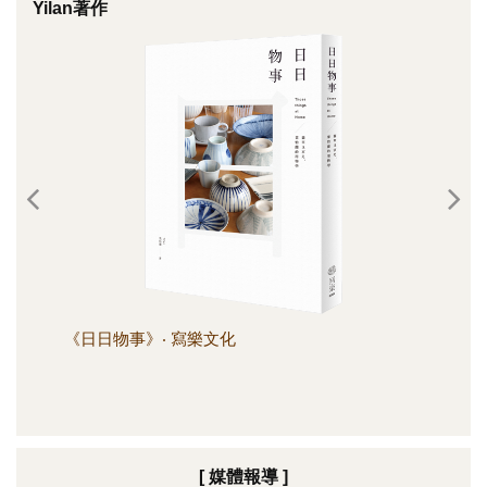
Yilan著作
《日日物事》‧ 寫樂文化
《日
[ 媒體報導 ]