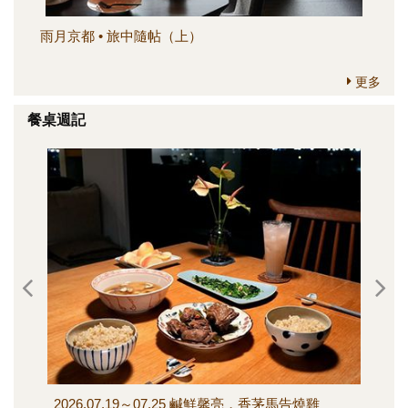
雨月京都 • 旅中隨帖（上）
簡
更多
餐桌週記
2026.07.19～07.25 鹹鮮馨亮，香茅馬告燒雞
202