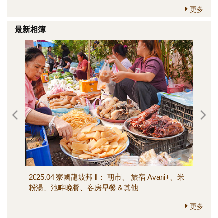
更多
最新相簿
2025.04 寮國龍坡邦 Ⅱ： 朝市、 旅宿 Avani+、米
202
粉湯、池畔晚餐、客房早餐＆其他
寺、M
其他
更多