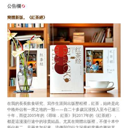
公告欄
簡體新版。《紅茶經》
在我的長長飲食研究、寫作生涯與出版歷程裡，紅茶，始終是此
中格外佔有一席之地的一類——自二十多歲沉浸投入至今已逾三
十年，而從2005年的《尋味．紅茶》到2017年的《紅茶經》，
都是這漫漫行途中的珍貴結晶。尤其在簡體出版裡，不僅十本中
所佔有二，且兩本加起來，流傳與印行之深廣程度應也勝於其