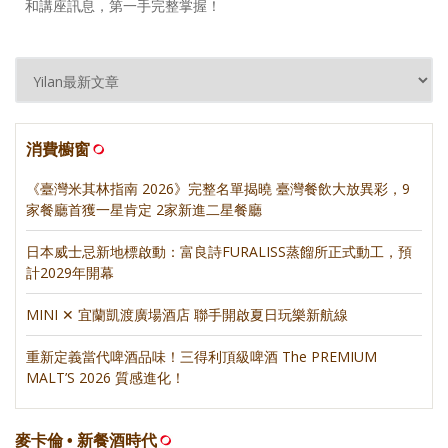
和講座訊息，第一手完整掌握！
消費櫥窗
《臺灣米其林指南 2026》完整名單揭曉 臺灣餐飲大放異彩，9
家餐廳首獲一星肯定 2家新進二星餐廳
日本威士忌新地標啟動：富良詩FURALISS蒸餾所正式動工，預
計2029年開幕
MINI ✕ 宜蘭凱渡廣場酒店 聯手開啟夏日玩樂新航線
重新定義當代啤酒品味！三得利頂級啤酒 The PREMIUM
MALT’S 2026 質感進化！
麥卡倫 • 新餐酒時代