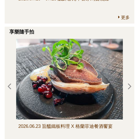
更多
享樂隨手拍
2026.06.23 旨醞鐵板料理 X 格蘭菲迪餐酒饗宴
202