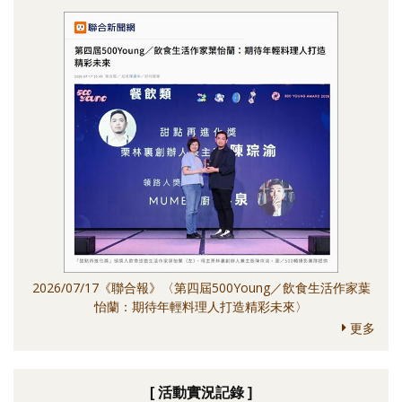
2026/07/17《聯合報》〈第四屆500Young／飲食生活作家葉
怡蘭：期待年輕料理人打造精彩未來〉
更多
[ 活動實況記錄 ]