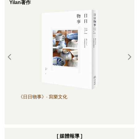
Yilan著作
《日日物事》‧ 寫樂文化
《日
[ 媒體報導 ]