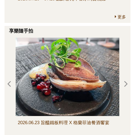
更多
享樂隨手拍
2026.06.23 旨醞鐵板料理 X 格蘭菲迪餐酒饗宴
202