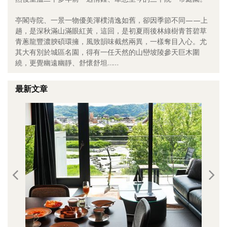
照相簿
亭閣寺院、一景一物優美渾樸清逸如舊，卻因季節不同——上
趟，是深秋滿山滿眼紅黃，這回，是初夏雨後林綠樹青苔碧草
影音區
青蔥龍豐濃腴碩環擁，風致韻味截然兩異，一樣奪目入心。尤
其大有別於城區名園，得有一任天然的山巒坡陵參天巨木圍
創意出版服務
繞，更覺幽遠幽靜、舒懷舒坦……
歷史區
最新文章
關於Yilan
個人著作
活動實況記錄
媒體報導一覽
合作與代言
訂閱電子報