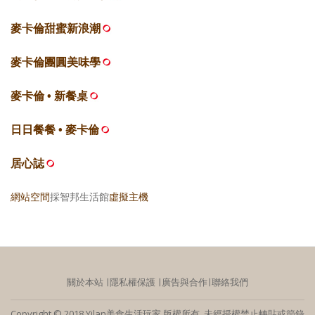
麥卡倫甜蜜新浪潮
麥卡倫團圓美味學
麥卡倫 • 新餐桌
日日餐餐 • 麥卡倫
居心誌
網站空間
採智邦生活館
虛擬主機
關於本站
∣
隱私權保護
∣
廣告與合作
∣
聯絡我們
Copyright © 2018 Yilan美食生活玩家 版權所有 未經授權禁止轉貼或節錄