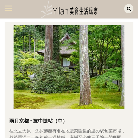
Yilan作品區
美食集
美飲集
廚房集
旅遊集
旅遊美食集
生活風
書房集
日記簿
餐桌週記
雨月京都 • 旅中隨帖（中）
往北去大原，先探赫赫有名在地蔬菜匯集的里の駅旬菜市場，
享樂隨手拍
然後重溫二十多年前一遇情鍾、牽戀至今的三千院一帶庭園。