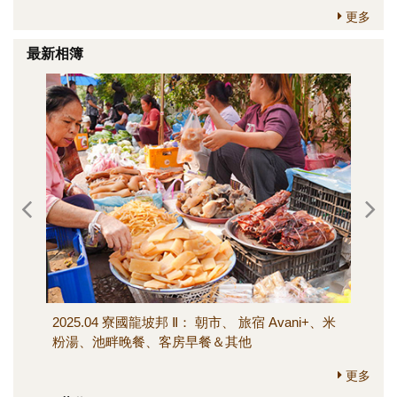
更多
最新相簿
2025.04 寮國龍坡邦 Ⅱ： 朝市、 旅宿 Avani+、米
202
粉湯、池畔晚餐、客房早餐＆其他
寺、M
其他
更多