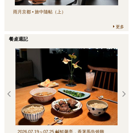
雨月京都 • 旅中隨帖（上）
簡
更多
餐桌週記
2026.07.19～07.25 鹹鮮馨亮，香茅馬告燒雞
202