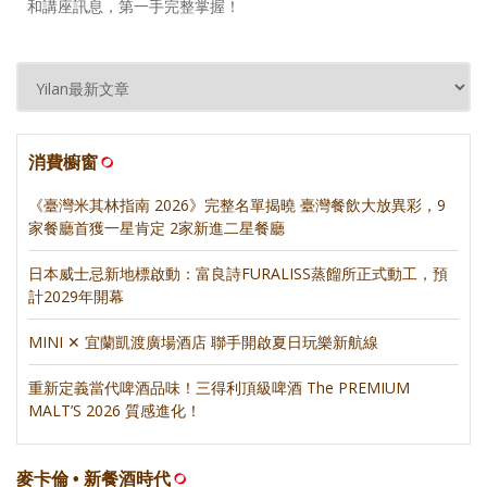
和講座訊息，第一手完整掌握！
消費櫥窗
《臺灣米其林指南 2026》完整名單揭曉 臺灣餐飲大放異彩，9
家餐廳首獲一星肯定 2家新進二星餐廳
日本威士忌新地標啟動：富良詩FURALISS蒸餾所正式動工，預
計2029年開幕
MINI ✕ 宜蘭凱渡廣場酒店 聯手開啟夏日玩樂新航線
重新定義當代啤酒品味！三得利頂級啤酒 The PREMIUM
MALT’S 2026 質感進化！
麥卡倫 • 新餐酒時代