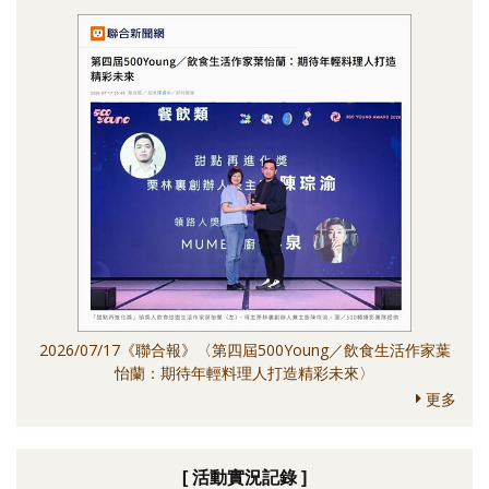
2026/07/17《聯合報》〈第四屆500Young／飲食生活作家葉
怡蘭：期待年輕料理人打造精彩未來〉
更多
[ 活動實況記錄 ]