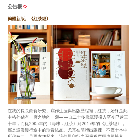
公告欄
簡體新版。《紅茶經》
在我的長長飲食研究、寫作生涯與出版歷程裡，紅茶，始終是此
中格外佔有一席之地的一類——自二十多歲沉浸投入至今已逾三
十年，而從2005年的《尋味．紅茶》到2017年的《紅茶經》，
都是這漫漫行途中的珍貴結晶。尤其在簡體出版裡，不僅十本中
所佔有二，且兩本加起來，流傳與印行之深廣程度應也勝於其