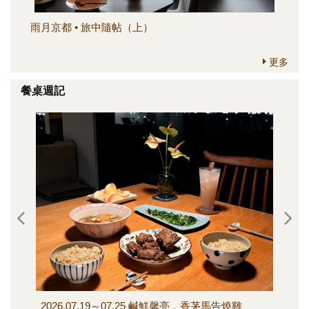
雨月京都 • 旅中隨帖（上）
簡
更多
餐桌週記
2026.07.19～07.25 鹹鮮馨亮，香茅馬告燒雞
202