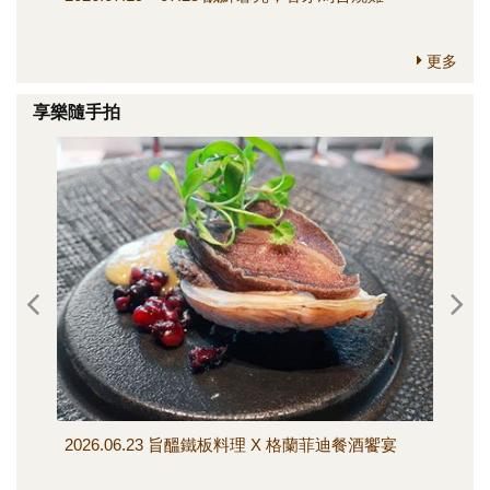
更多
享樂隨手拍
2026.06.23 旨醞鐵板料理 X 格蘭菲迪餐酒饗宴
202