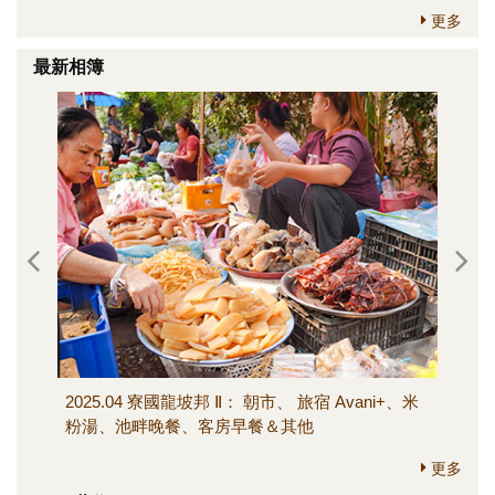
更多
最新相簿
2025.04 寮國龍坡邦 Ⅱ： 朝市、 旅宿 Avani+、米
202
粉湯、池畔晚餐、客房早餐＆其他
寺、M
其他
更多