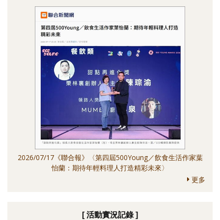
2026/07/17《聯合報》〈第四屆500Young／飲食生活作家葉
怡蘭：期待年輕料理人打造精彩未來〉
更多
[ 活動實況記錄 ]