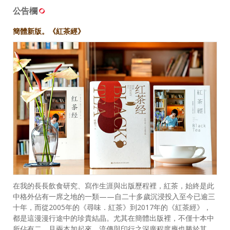
公告欄
簡體新版。《紅茶經》
在我的長長飲食研究、寫作生涯與出版歷程裡，紅茶，始終是此
中格外佔有一席之地的一類——自二十多歲沉浸投入至今已逾三
十年，而從2005年的《尋味．紅茶》到2017年的《紅茶經》，
都是這漫漫行途中的珍貴結晶。尤其在簡體出版裡，不僅十本中
所佔有二，且兩本加起來，流傳與印行之深廣程度應也勝於其