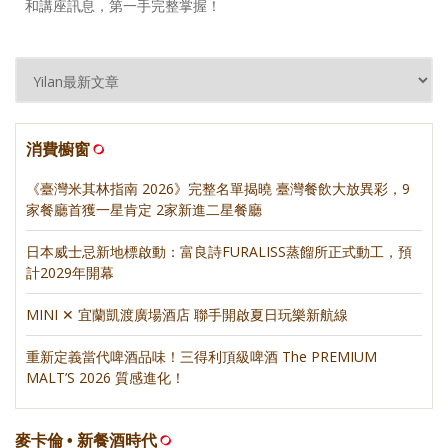
和講座訊息，第一手完整掌握！
消費櫥窗
《臺灣米其林指南 2026》完整名單揭曉 臺灣餐飲大放異彩，9
家餐廳首獲一星肯定 2家新進二星餐廳
日本威士忌新地標啟動：富良詩FURALISS蒸餾所正式動工，預
計2029年開幕
MINI ✕ 宜蘭凱渡廣場酒店 聯手開啟夏日玩樂新航線
重新定義當代啤酒品味！三得利頂級啤酒 The PREMIUM
MALT’S 2026 質感進化！
麥卡倫 • 新餐酒時代