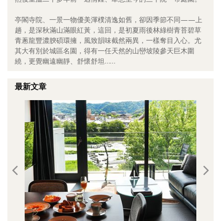
照相簿
亭閣寺院、一景一物優美渾樸清逸如舊，卻因季節不同——上
趟，是深秋滿山滿眼紅黃，這回，是初夏雨後林綠樹青苔碧草
影音區
青蔥龍豐濃腴碩環擁，風致韻味截然兩異，一樣奪目入心。尤
其大有別於城區名園，得有一任天然的山巒坡陵參天巨木圍
創意出版服務
繞，更覺幽遠幽靜、舒懷舒坦……
歷史區
最新文章
關於Yilan
個人著作
活動實況記錄
媒體報導一覽
合作與代言
訂閱電子報