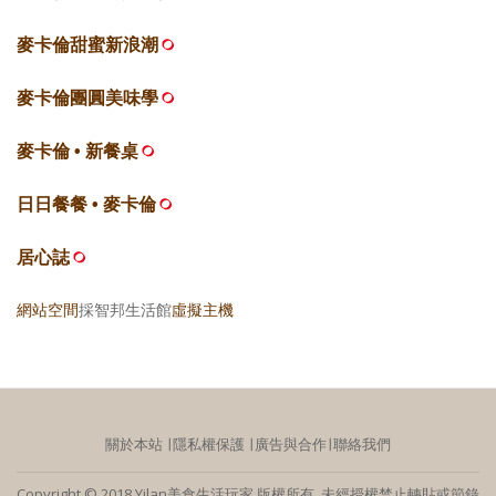
麥卡倫甜蜜新浪潮
麥卡倫團圓美味學
麥卡倫 • 新餐桌
日日餐餐 • 麥卡倫
居心誌
網站空間
採智邦生活館
虛擬主機
關於本站
∣
隱私權保護
∣
廣告與合作
∣
聯絡我們
Copyright © 2018 Yilan美食生活玩家 版權所有 未經授權禁止轉貼或節錄