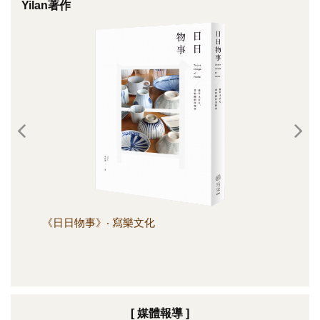
Yilan著作
《日日物事》‧ 寫樂文化
《日
[ 媒體報導 ]