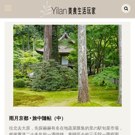
Yilan作品區
美食集
美飲集
廚房集
旅遊集
旅遊美食集
生活風
書房集
日記簿
餐桌週記
雨月京都 • 旅中隨帖（中）
往北去大原，先探赫赫有名在地蔬菜匯集的里の駅旬菜市場，
享樂隨手拍
然後重溫二十多年前一遇情鍾、牽戀至今的三千院一帶庭園。