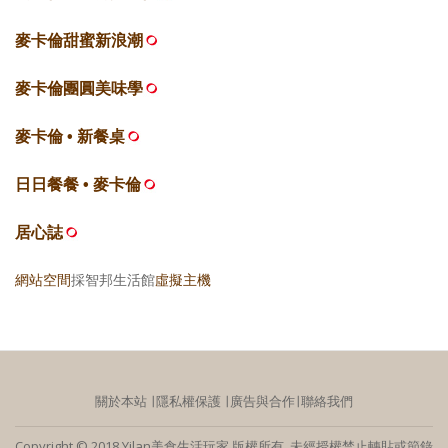
麥卡倫甜蜜新浪潮
麥卡倫團圓美味學
麥卡倫 • 新餐桌
日日餐餐 • 麥卡倫
居心誌
網站空間
採智邦生活館
虛擬主機
關於本站
∣
隱私權保護
∣
廣告與合作
∣
聯絡我們
Copyright © 2018 Yilan美食生活玩家 版權所有 未經授權禁止轉貼或節錄