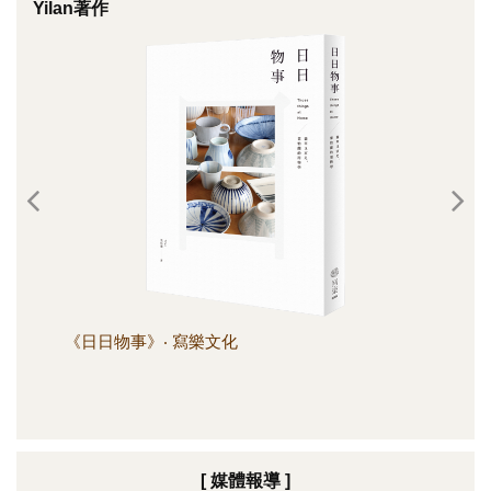
Yilan著作
《日日物事》‧ 寫樂文化
《日
[ 媒體報導 ]