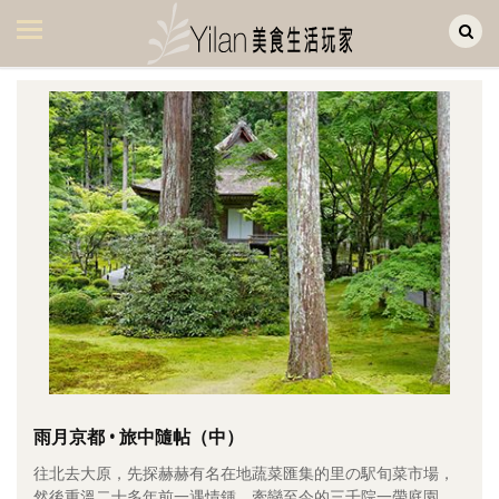
Yilan作品區
美食集
美飲集
廚房集
旅遊集
旅遊美食集
生活風
書房集
日記簿
餐桌週記
雨月京都 • 旅中隨帖（中）
往北去大原，先探赫赫有名在地蔬菜匯集的里の駅旬菜市場，
享樂隨手拍
然後重溫二十多年前一遇情鍾、牽戀至今的三千院一帶庭園。