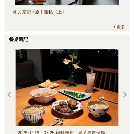
雨月京都 • 旅中隨帖（上）
簡
更多
餐桌週記
2026.07.19～07.25 鹹鮮馨亮，香茅馬告燒雞
202