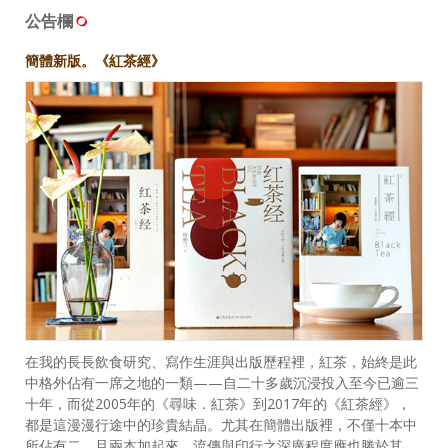
公告欄
簡體新版。《紅茶經》
在我的長長飲食研究、寫作生涯與出版歷程裡，紅茶，始終是此
中格外佔有一席之地的一類——自二十多歲沉浸投入至今已逾三
十年，而從2005年的《尋味．紅茶》到2017年的《紅茶經》，
都是這漫漫行途中的珍貴結晶。尤其在簡體出版裡，不僅十本中
所佔有二，且兩本加起來，流傳與印行之深廣程度應也勝於其