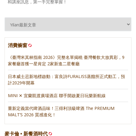
和講座訊息，第一手完整掌握！
消費櫥窗
《臺灣米其林指南 2026》完整名單揭曉 臺灣餐飲大放異彩，9
家餐廳首獲一星肯定 2家新進二星餐廳
日本威士忌新地標啟動：富良詩FURALISS蒸餾所正式動工，預
計2029年開幕
MINI ✕ 宜蘭凱渡廣場酒店 聯手開啟夏日玩樂新航線
重新定義當代啤酒品味！三得利頂級啤酒 The PREMIUM
MALT’S 2026 質感進化！
麥卡倫 • 新餐酒時代