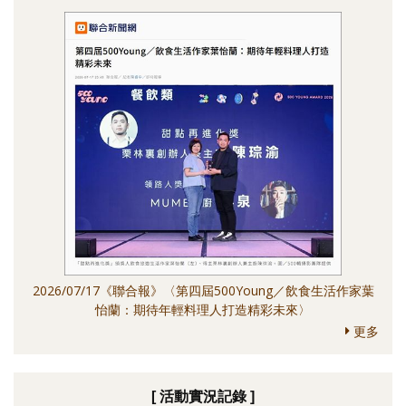
2026/07/17《聯合報》〈第四屆500Young／飲食生活作家葉
怡蘭：期待年輕料理人打造精彩未來〉
更多
[ 活動實況記錄 ]