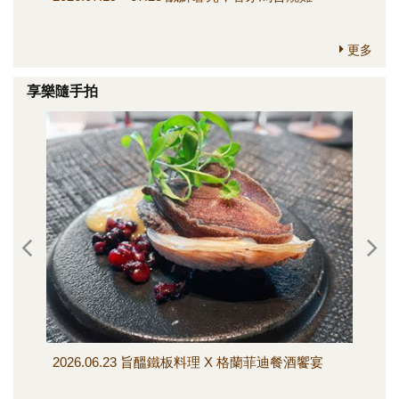
更多
享樂隨手拍
2026.06.23 旨醞鐵板料理 X 格蘭菲迪餐酒饗宴
202