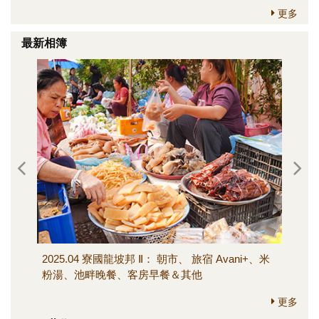
更多
最新相簿
2025.04 寮國龍坡邦 Ⅱ： 朝市、 旅宿 Avani+、米
202
粉湯、池畔晚餐、客房早餐＆其他
寺、M
其他
更多