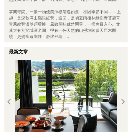
照相簿
亭閣寺院、一景一物優美渾樸清逸如舊，卻因季節不同——上
趟，是深秋滿山滿眼紅黃，這回，是初夏雨後林綠樹青苔碧草
影音區
青蔥龍豐濃腴碩環擁，風致韻味截然兩異，一樣奪目入心。尤
其大有別於城區名園，得有一任天然的山巒坡陵參天巨木圍
創意出版服務
繞，更覺幽遠幽靜、舒懷舒坦……
歷史區
最新文章
關於Yilan
個人著作
活動實況記錄
媒體報導一覽
合作與代言
訂閱電子報