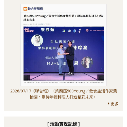
2026/07/17《聯合報》〈第四屆500Young／飲食生活作家葉
怡蘭：期待年輕料理人打造精彩未來〉
更多
[ 活動實況記錄 ]