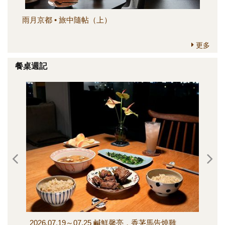
雨月京都 • 旅中隨帖（上）
簡
更多
餐桌週記
2026.07.19～07.25 鹹鮮馨亮，香茅馬告燒雞
202