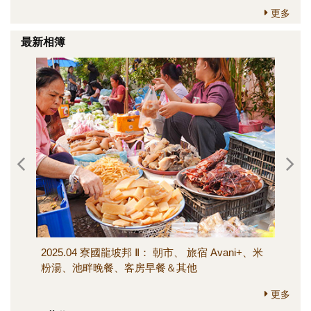
更多
最新相簿
2025.04 寮國龍坡邦 Ⅱ： 朝市、 旅宿 Avani+、米
202
粉湯、池畔晚餐、客房早餐＆其他
寺、M
其他
更多