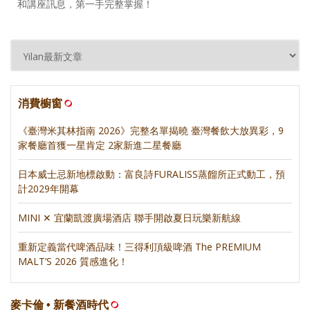
和講座訊息，第一手完整掌握！
消費櫥窗
《臺灣米其林指南 2026》完整名單揭曉 臺灣餐飲大放異彩，9
家餐廳首獲一星肯定 2家新進二星餐廳
日本威士忌新地標啟動：富良詩FURALISS蒸餾所正式動工，預
計2029年開幕
MINI ✕ 宜蘭凱渡廣場酒店 聯手開啟夏日玩樂新航線
重新定義當代啤酒品味！三得利頂級啤酒 The PREMIUM
MALT’S 2026 質感進化！
麥卡倫 • 新餐酒時代