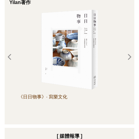
Yilan著作
《日日物事》‧ 寫樂文化
《日
[ 媒體報導 ]