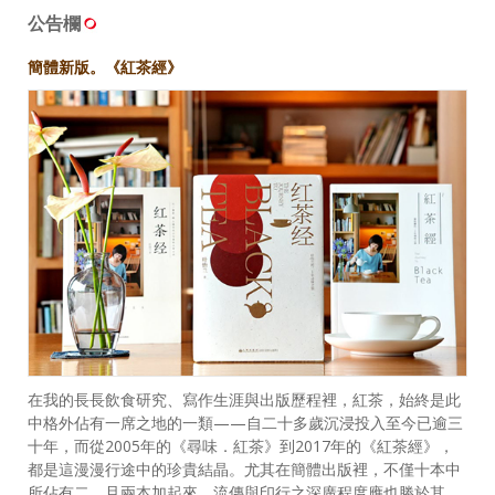
公告欄
簡體新版。《紅茶經》
在我的長長飲食研究、寫作生涯與出版歷程裡，紅茶，始終是此
中格外佔有一席之地的一類——自二十多歲沉浸投入至今已逾三
十年，而從2005年的《尋味．紅茶》到2017年的《紅茶經》，
都是這漫漫行途中的珍貴結晶。尤其在簡體出版裡，不僅十本中
所佔有二，且兩本加起來，流傳與印行之深廣程度應也勝於其