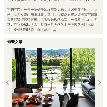
照相簿
亭閣寺院、一景一物優美渾樸清逸如舊，卻因季節不同——上
趟，是深秋滿山滿眼紅黃，這回，是初夏雨後林綠樹青苔碧草
影音區
青蔥龍豐濃腴碩環擁，風致韻味截然兩異，一樣奪目入心。尤
其大有別於城區名園，得有一任天然的山巒坡陵參天巨木圍
創意出版服務
繞，更覺幽遠幽靜、舒懷舒坦……
歷史區
最新文章
關於Yilan
個人著作
活動實況記錄
媒體報導一覽
合作與代言
訂閱電子報