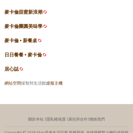
麥卡倫甜蜜新浪潮
麥卡倫團圓美味學
麥卡倫 • 新餐桌
日日餐餐 • 麥卡倫
居心誌
網站空間
採智邦生活館
虛擬主機
關於本站
∣
隱私權保護
∣
廣告與合作
∣
聯絡我們
Copyright © 2018 Yilan美食生活玩家 版權所有 未經授權禁止轉貼或節錄