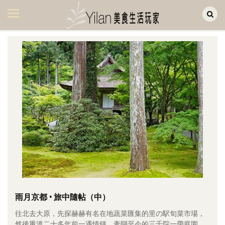
Yilan作品區
美食集
美飲集
廚房集
旅遊集
旅遊美食集
生活風
書房集
日記簿
餐桌週記
雨月京都 • 旅中隨帖（中）
往北去大原，先探赫赫有名在地蔬菜匯集的里の駅旬菜市場，
享樂隨手拍
然後重溫二十多年前一遇情鍾、牽戀至今的三千院一帶庭園。