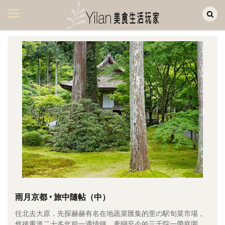
Yilan作品區
美食集
美飲集
廚房集
旅遊集
旅遊美食集
生活風
書房集
日記簿
餐桌週記
雨月京都 • 旅中隨帖（中）
往北去大原，先探赫赫有名在地蔬菜匯集的里の駅旬菜市場，
享樂隨手拍
然後重溫二十多年前一遇情鍾、牽戀至今的三千院一帶庭園。