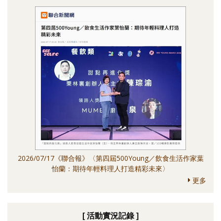
2026/07/17《聯合報》〈第四屆500Young／飲食生活作家葉
怡蘭：期待年輕料理人打造精彩未來〉
更多
[ 活動實況記錄 ]