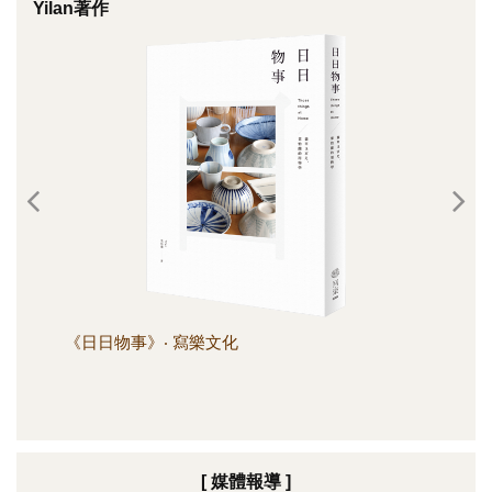
Yilan著作
《日日物事》‧ 寫樂文化
《日
[ 媒體報導 ]