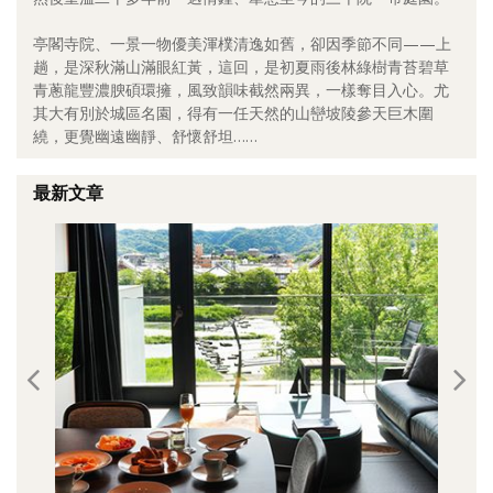
照相簿
亭閣寺院、一景一物優美渾樸清逸如舊，卻因季節不同——上
趟，是深秋滿山滿眼紅黃，這回，是初夏雨後林綠樹青苔碧草
影音區
青蔥龍豐濃腴碩環擁，風致韻味截然兩異，一樣奪目入心。尤
其大有別於城區名園，得有一任天然的山巒坡陵參天巨木圍
創意出版服務
繞，更覺幽遠幽靜、舒懷舒坦……
歷史區
最新文章
關於Yilan
個人著作
活動實況記錄
媒體報導一覽
合作與代言
訂閱電子報