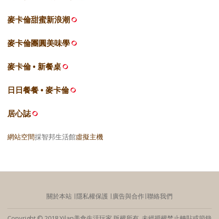
麥卡倫甜蜜新浪潮
麥卡倫團圓美味學
麥卡倫 • 新餐桌
日日餐餐 • 麥卡倫
居心誌
網站空間
採智邦生活館
虛擬主機
關於本站
∣
隱私權保護
∣
廣告與合作
∣
聯絡我們
Copyright © 2018 Yilan美食生活玩家 版權所有 未經授權禁止轉貼或節錄