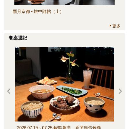
雨月京都 • 旅中隨帖（上）
簡
更多
餐桌週記
2026.07.19～07.25 鹹鮮馨亮，香茅馬告燒雞
202