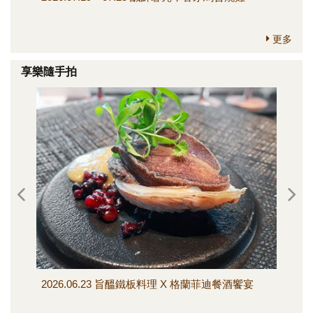
更多
享樂隨手拍
2026.06.23 旨醞鐵板料理 X 格蘭菲迪餐酒饗宴
202