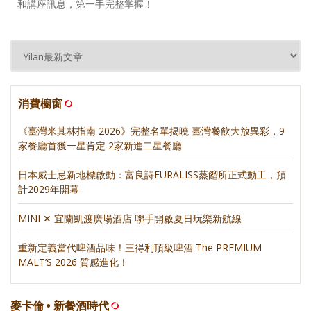
和講座訊息，第一手完整掌握！
消費櫥窗
《臺灣米其林指南 2026》完整名單揭曉 臺灣餐飲大放異彩，9
家餐廳首獲一星肯定 2家新進二星餐廳
日本威士忌新地標啟動：富良詩FURALISS蒸餾所正式動工，預
計2029年開幕
MINI ✕ 宜蘭凱渡廣場酒店 聯手開啟夏日玩樂新航線
重新定義當代啤酒品味！三得利頂級啤酒 The PREMIUM
MALT’S 2026 質感進化！
麥卡倫 • 新餐酒時代