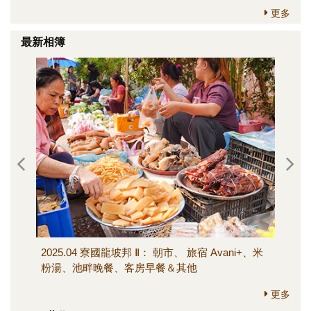
更多
最新相簿
2025.04 寮國龍坡邦 Ⅱ： 朝市、 旅宿 Avani+、米
202
粉湯、池畔晚餐、客房早餐＆其他
寺、M
其他
更多