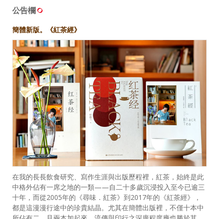
公告欄
簡體新版。《紅茶經》
在我的長長飲食研究、寫作生涯與出版歷程裡，紅茶，始終是此
中格外佔有一席之地的一類——自二十多歲沉浸投入至今已逾三
十年，而從2005年的《尋味．紅茶》到2017年的《紅茶經》，
都是這漫漫行途中的珍貴結晶。尤其在簡體出版裡，不僅十本中
所佔有二，且兩本加起來，流傳與印行之深廣程度應也勝於其