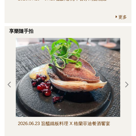
更多
享樂隨手拍
2026.06.23 旨醞鐵板料理 X 格蘭菲迪餐酒饗宴
202