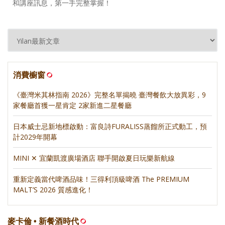
和講座訊息，第一手完整掌握！
消費櫥窗
《臺灣米其林指南 2026》完整名單揭曉 臺灣餐飲大放異彩，9
家餐廳首獲一星肯定 2家新進二星餐廳
日本威士忌新地標啟動：富良詩FURALISS蒸餾所正式動工，預
計2029年開幕
MINI ✕ 宜蘭凱渡廣場酒店 聯手開啟夏日玩樂新航線
重新定義當代啤酒品味！三得利頂級啤酒 The PREMIUM
MALT’S 2026 質感進化！
麥卡倫 • 新餐酒時代