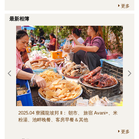
更多
最新相簿
2025.04 寮國龍坡邦 Ⅱ： 朝市、 旅宿 Avani+、米
202
粉湯、池畔晚餐、客房早餐＆其他
寺、M
其他
更多