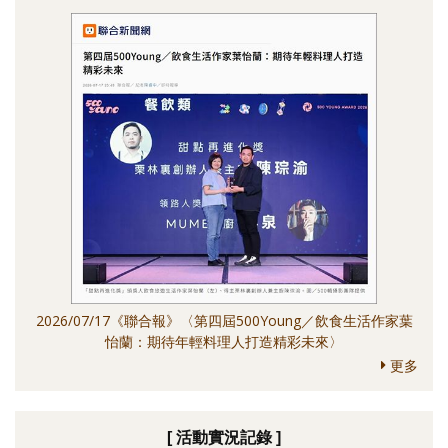
2026/07/17《聯合報》〈第四屆500Young／飲食生活作家葉
怡蘭：期待年輕料理人打造精彩未來〉
更多
[ 活動實況記錄 ]