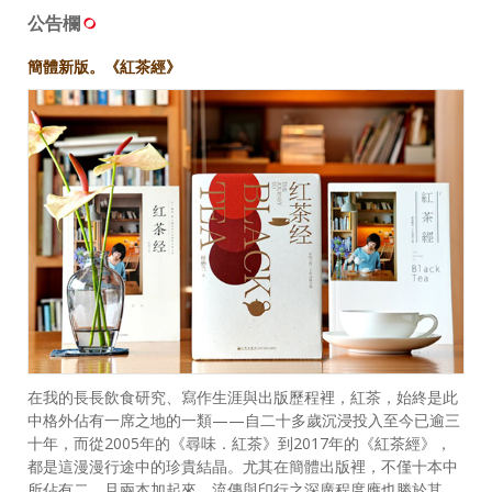
公告欄
簡體新版。《紅茶經》
在我的長長飲食研究、寫作生涯與出版歷程裡，紅茶，始終是此
中格外佔有一席之地的一類——自二十多歲沉浸投入至今已逾三
十年，而從2005年的《尋味．紅茶》到2017年的《紅茶經》，
都是這漫漫行途中的珍貴結晶。尤其在簡體出版裡，不僅十本中
所佔有二，且兩本加起來，流傳與印行之深廣程度應也勝於其