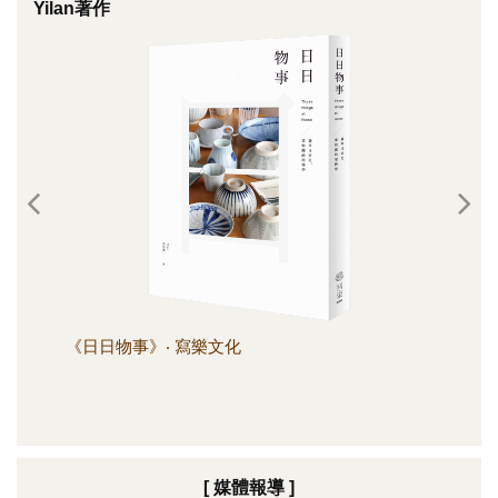
Yilan著作
《日日物事》‧ 寫樂文化
《日
[ 媒體報導 ]