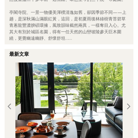
照相簿
亭閣寺院、一景一物優美渾樸清逸如舊，卻因季節不同——上
趟，是深秋滿山滿眼紅黃，這回，是初夏雨後林綠樹青苔碧草
影音區
青蔥龍豐濃腴碩環擁，風致韻味截然兩異，一樣奪目入心。尤
其大有別於城區名園，得有一任天然的山巒坡陵參天巨木圍
創意出版服務
繞，更覺幽遠幽靜、舒懷舒坦……
歷史區
最新文章
關於Yilan
個人著作
活動實況記錄
媒體報導一覽
合作與代言
訂閱電子報