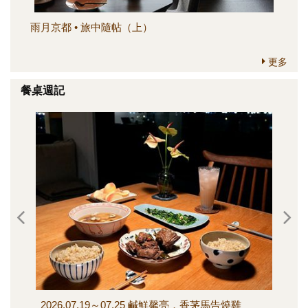
雨月京都 • 旅中隨帖（上）
簡
更多
餐桌週記
2026.07.19～07.25 鹹鮮馨亮，香茅馬告燒雞
202