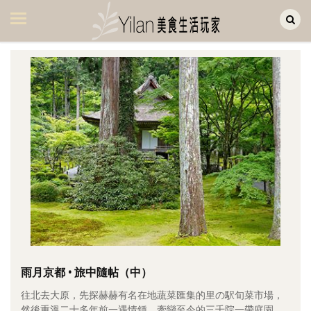
Yilan作品區
美食集
美飲集
廚房集
旅遊集
旅遊美食集
生活風
書房集
日記簿
餐桌週記
雨月京都 • 旅中隨帖（中）
往北去大原，先探赫赫有名在地蔬菜匯集的里の駅旬菜市場，
享樂隨手拍
然後重溫二十多年前一遇情鍾、牽戀至今的三千院一帶庭園。