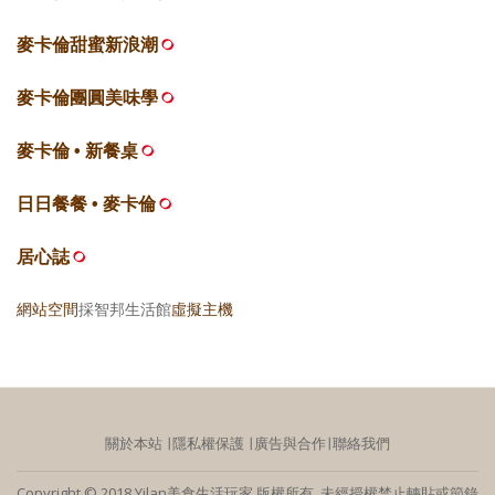
麥卡倫甜蜜新浪潮
麥卡倫團圓美味學
麥卡倫 • 新餐桌
日日餐餐 • 麥卡倫
居心誌
網站空間
採智邦生活館
虛擬主機
關於本站
∣
隱私權保護
∣
廣告與合作
∣
聯絡我們
Copyright © 2018 Yilan美食生活玩家 版權所有 未經授權禁止轉貼或節錄