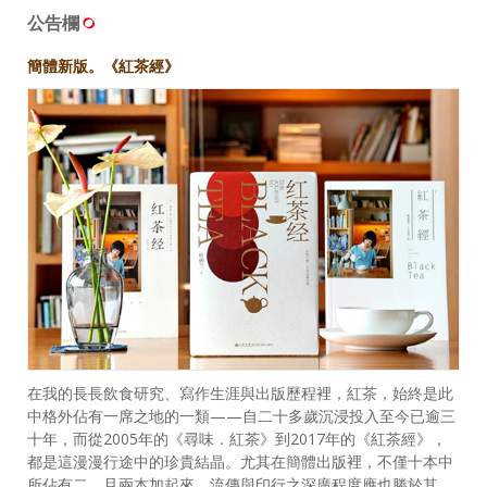
公告欄
簡體新版。《紅茶經》
在我的長長飲食研究、寫作生涯與出版歷程裡，紅茶，始終是此
中格外佔有一席之地的一類——自二十多歲沉浸投入至今已逾三
十年，而從2005年的《尋味．紅茶》到2017年的《紅茶經》，
都是這漫漫行途中的珍貴結晶。尤其在簡體出版裡，不僅十本中
所佔有二，且兩本加起來，流傳與印行之深廣程度應也勝於其