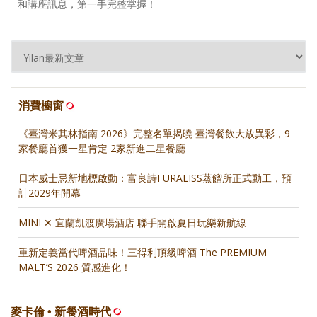
和講座訊息，第一手完整掌握！
消費櫥窗
《臺灣米其林指南 2026》完整名單揭曉 臺灣餐飲大放異彩，9
家餐廳首獲一星肯定 2家新進二星餐廳
日本威士忌新地標啟動：富良詩FURALISS蒸餾所正式動工，預
計2029年開幕
MINI ✕ 宜蘭凱渡廣場酒店 聯手開啟夏日玩樂新航線
重新定義當代啤酒品味！三得利頂級啤酒 The PREMIUM
MALT’S 2026 質感進化！
麥卡倫 • 新餐酒時代