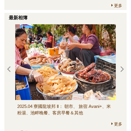
更多
最新相簿
2025.04 寮國龍坡邦 Ⅱ： 朝市、 旅宿 Avani+、米
202
粉湯、池畔晚餐、客房早餐＆其他
寺、M
其他
更多