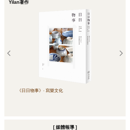
Yilan著作
《日日物事》‧ 寫樂文化
《日
[ 媒體報導 ]