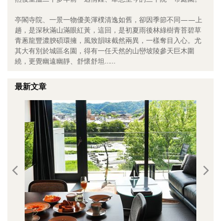
照相簿
亭閣寺院、一景一物優美渾樸清逸如舊，卻因季節不同——上
趟，是深秋滿山滿眼紅黃，這回，是初夏雨後林綠樹青苔碧草
影音區
青蔥龍豐濃腴碩環擁，風致韻味截然兩異，一樣奪目入心。尤
其大有別於城區名園，得有一任天然的山巒坡陵參天巨木圍
創意出版服務
繞，更覺幽遠幽靜、舒懷舒坦……
歷史區
最新文章
關於Yilan
個人著作
活動實況記錄
媒體報導一覽
合作與代言
訂閱電子報