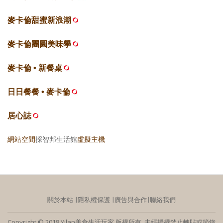
麥卡倫甜蜜新浪潮
麥卡倫團圓美味學
麥卡倫 • 新餐桌
日日餐餐 • 麥卡倫
居心誌
網站空間
採智邦生活館
虛擬主機
關於本站
∣
隱私權保護
∣
廣告與合作
∣
聯絡我們
Copyright © 2018 Yilan美食生活玩家 版權所有 未經授權禁止轉貼或節錄