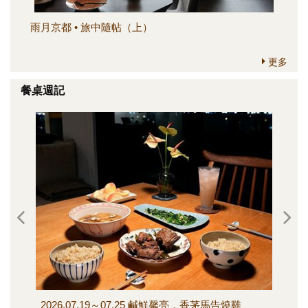
雨月京都 • 旅中隨帖（上）
簡
更多
餐桌週記
2026.07.19～07.25 鹹鮮馨亮，香茅馬告燒雞
202