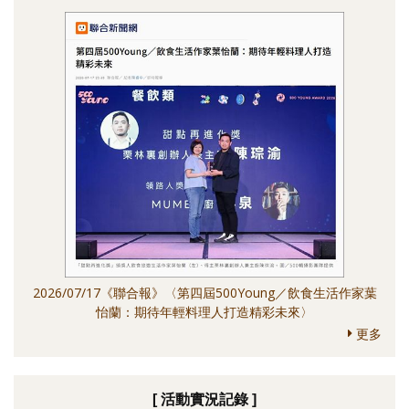
2026/07/17《聯合報》〈第四屆500Young／飲食生活作家葉
怡蘭：期待年輕料理人打造精彩未來〉
更多
[ 活動實況記錄 ]