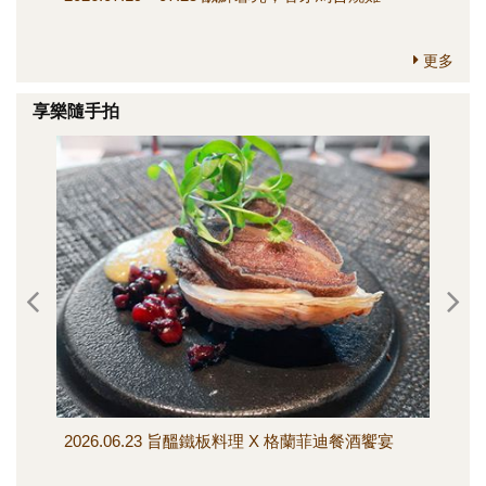
更多
享樂隨手拍
2026.06.23 旨醞鐵板料理 X 格蘭菲迪餐酒饗宴
202