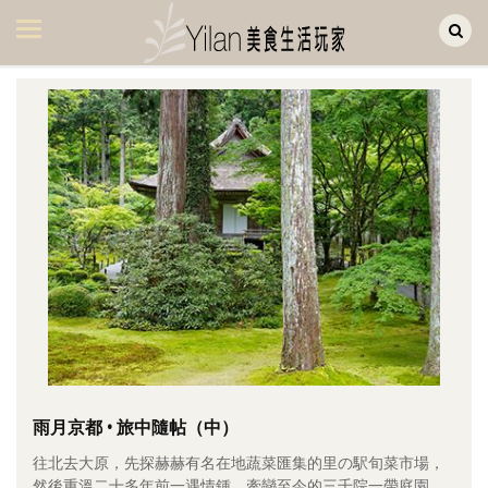
Yilan作品區
美食集
美飲集
廚房集
旅遊集
旅遊美食集
生活風
書房集
日記簿
餐桌週記
雨月京都 • 旅中隨帖（中）
往北去大原，先探赫赫有名在地蔬菜匯集的里の駅旬菜市場，
享樂隨手拍
然後重溫二十多年前一遇情鍾、牽戀至今的三千院一帶庭園。